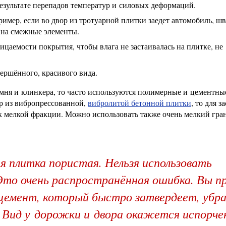
зультате перепадов температур и силовых деформаций.
имер, если во двор из тротуарной плитки заедет автомобиль, ш
 на смежные элементы.
цаемости покрытия, чтобы влага не застаивалась на плитке, не
ершённого, красивого вида.
амня и клинкера, то часто используются полимерные и цементны
ор из вибропрессованной,
вибролитой бетонной плитки
, то для 
 мелкой фракции. Можно использовать также очень мелкий гр
 плитка пористая. Нельзя использовать
Это очень распространённая ошибка. Вы п
цемент, который быстро затвердеет, убр
. Вид у дорожки и двора окажется испорче