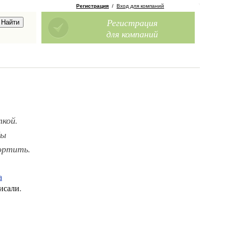
Регистрация
/
Вход для компаний
Регистрация
для компаний
ткой.
бы
ортить.
а
исали.