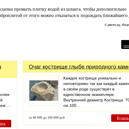
асыпки промыть плитку водой из шланга, чтобы дополнительно
иброплитой от этого можно отказаться и подождать ближайшего 
© рмнт.ру, Иго
в
Очаг кострище глыбе природного кам
Каждое кострище уникально и
неповторимо так как каждый каме
в своём роде существует в
более
единственном экземпляре.
ой
Внутренний диаметр Кострища: 7
аем:…
см 100…
от 60 000 до 100 000 руб
Купить
ить