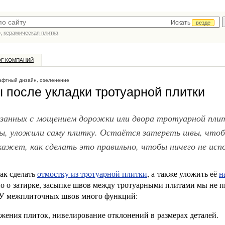
Искать
везде
р,
керамическая плитка
ОГ КОМПАНИЙ
фтный дизайн, озеленение
 после укладки тротуарной плитки
язанных с мощением дорожки или двора тротуарной пли
ры, уложили саму плитку. Остаётся затереть швы, что
ажет, как сделать это правильно, чтобы ничего не исп
как сделать
отмостку из тротуарной плитки
, а также уложить её
н
о о затирке, засыпке швов между тротуарными плитами мы не п
 У межплиточных швов много функций:
жения плиток, нивелирование отклонений в размерах деталей.