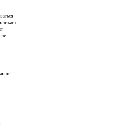
ваться
роникает
ит
сли
ью не
т