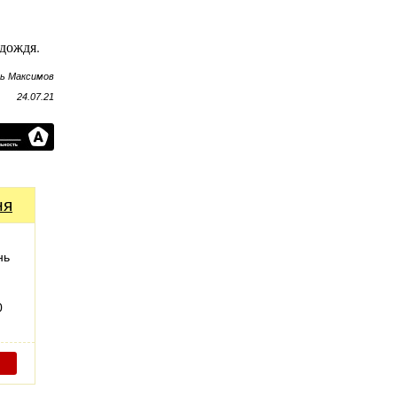
дождя.
рь Максимов
24.07.21
ня
нь
0