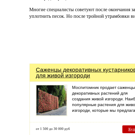
Многие специалисты советуют после окончания з
уплотнить песок. Но после тройной утрамбовки в
Саженцы декоративных кустарнико
для живой изгороди
Моспитомник продает саженцы
декоративных растений для
создания живой изгороди. Наи
популярные растения для жив
изгороди, которые мы предлаг
от 1 500 до 30 000 руб
Куп