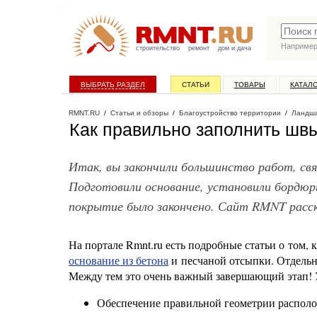
Наприме
строительство
ремонт
дом и дача
ВЫБРАТЬ РАЗДЕЛ
СТАТЬИ
ТОВАРЫ
КАТАЛ
RMNT.RU
/
Статьи и обзоры
/
Благоустройство территории
/
Ландша
Как правильно заполнить швы
Итак, вы закончили большинство работ, св
Подготовили основание, установили бордю
покрытие было закончено. Сайт RMNT расск
На портале Rmnt.ru есть подробные статьи о том, 
основание из бетона
и песчаной отсыпки. Отдельн
Между тем это очень важный завершающий этап!
Обеспечение правильной геометрии располо