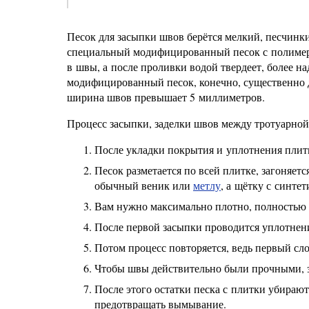
Песок для засыпки швов берётся мелкий, песчинк
специальный модифицированный песок с полимерн
в швы, а после проливки водой твердеет, более н
модифицированный песок, конечно, существенно д
ширина швов превышает 5 миллиметров.
Процесс засыпки, заделки швов между тротуарной
После укладки покрытия и уплотнения плитк
Песок разметается по всей плитке, загоняет
обычный веник или
метлу
, а щётку с синте
Вам нужно максимально плотно, полностью з
После первой засыпки проводится уплотнен
Потом процесс повторяется, ведь первый сло
Чтобы швы действительно были прочными, з
После этого остатки песка с плитки убирают
предотвращать вымывание.