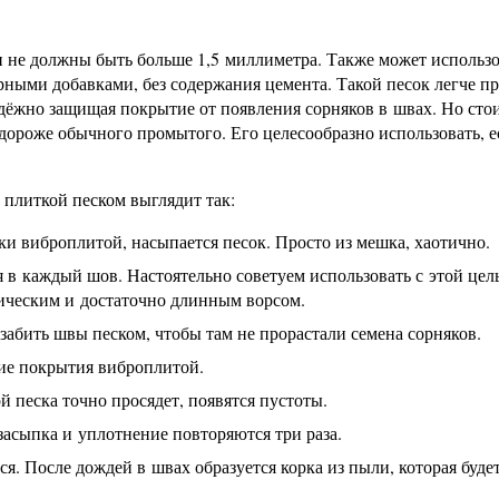
и не должны быть больше 1,5 миллиметра. Также может использо
ыми добавками, без содержания цемента. Такой песок легче п
адёжно защищая покрытие от появления сорняков в швах. Но сто
ороже обычного промытого. Его целесообразно использовать, е
 плиткой песком выглядит так:
и виброплитой, насыпается песок. Просто из мешка, хаотично.
ся в каждый шов. Настоятельно советуем использовать с этой цел
тическим и достаточно длинным ворсом.
абить швы песком, чтобы там не прорастали семена сорняков.
ие покрытия виброплитой.
й песка точно просядет, появятся пустоты.
асыпка и уплотнение повторяются три раза.
ся. После дождей в швах образуется корка из пыли, которая буде