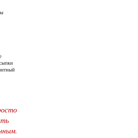
вы
е
засыпки
анитный
росто
ать
нным.