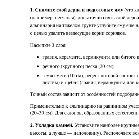
1. Снимите слой дерна и подготовьте яму
(что я
(например, песчаная), достаточно снять слой дерн
альпинария на тяжелом грунте углубите яму еще на
с целью удалить вездесущие корни сорняков.
Насыпьте 3 слоя:
гравия, керамзита, вермикулита или битого к
речного (крупного) песка (20 см);
землесмеси (10 см), рецепт которой состои
листвы) и щебня (гравия, вермикулита или к
Точный состав зависит от особенностей подобран
Применительно к альпинарию на равнинном участ
(20–30 см). Для склонов, образованных естествен
2. Укладка камней.
Установите наиболее крупные
высоты, а лучше — наполовину). Расположите во