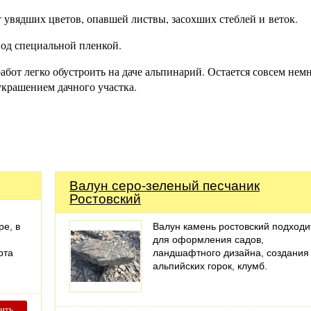
 увядших цветов, опавшей листвы, засохших стеблей и веток.
под специальной пленкой.
абот легко обустроить на даче альпинарий. Остается совсем не
украшением дачного участка.
Валун серо-зеленый песчаник
Ростовский
ре, в
Валун камень ростовский подходи
для оформления садов,
рта
ландшафтного дизайна, создания
альпийских горок, клумб.
ить