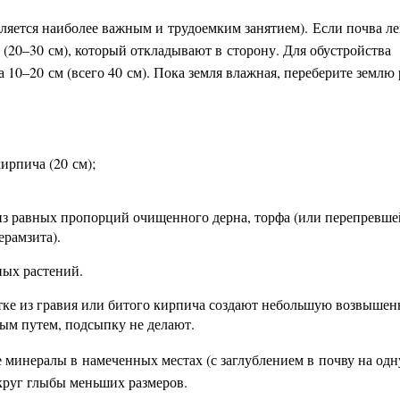
вляется наиболее важным и трудоемким занятием).
Если почва ле
а (20–30 см), который откладывают в сторону. Для обустройства
 10–20 см (всего 40 см). Пока земля влажная, переберите землю
ирпича (20 см);
т из равных пропорций очищенного дерна, торфа (или перепревше
ерамзита).
ных растений.
ке из гравия или битого кирпича создают небольшую возвышен
ным путем, подсыпку не делают.
 минералы в намеченных местах (с заглублением в почву на одн
круг глыбы меньших размеров.