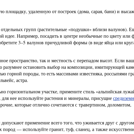
ую площадку, удаленную от построек (дома, сарая, бани) и выс
отдельных групп (растительные «подушки» вблизи валунов). Е
й идее. Например, посадить в центре необычные по цвету или 
обретите 3–5 валунов причудливой формы (в виде яйца или круг
ное пространство, так и местность с перепадом высот. Если ваш
, то разумнее остановить выбор на композиции, имитирующей ка
тью горной породы, то есть массивами известняка, россыпями гр
львейс, астра.
льно горизонтальном участке, примените стиль «альпийская лужа
, для нее используйте растения и минералы, присущие
средизем
рочие, которые отлично сочетаются с травертином, доломитом,
допускают применение всего того, что уживается друг с другом
х пород — используйте гранит, туф, сланец, а также искусствен