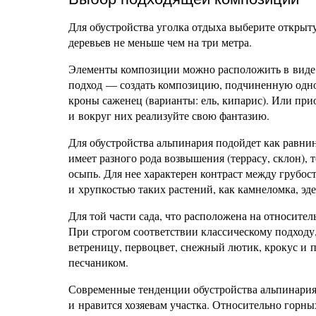
Для обустройства уголка отдыха выберите открыт
деревьев не меньше чем на три метра.
Элементы композиции можно расположить в виде 
подход — создать композицию, подчиненную одно
кроны саженец (варианты: ель, кипарис). Или при
и вокруг них реализуйте свою фантазию.
Для обустройства альпинария подойдет как равнин
имеет разного рода возвышения (террасу, склон)
осыпь. Для нее характерен контраст между грубос
и хрупкостью таких растений, как камнеломка, эде
Для той части сада, что расположена на относите
При строгом соответствии классическому подходу
ветреницу, первоцвет, снежный лютик, крокус и п
песчаником.
Современные тенденции обустройства альпинария 
и нравится хозяевам участка. Относительно горны