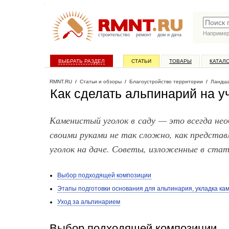
Наприме
строительство
ремонт
дом и дача
ВЫБРАТЬ РАЗДЕЛ
СТАТЬИ
ТОВАРЫ
КАТАЛ
RMNT.RU
/
Статьи и обзоры
/
Благоустройство территории
/
Ландша
Как сделать альпинарий на у
Каменистый уголок в саду — это всегда нео
своими руками не так сложно, как предста
уголок на даче. Советы, изложенные в ста
Выбор подходящей композиции
Этапы подготовки основания для альпинария, укладка ка
Уход за альпинарием
Выбор подходящей композиции