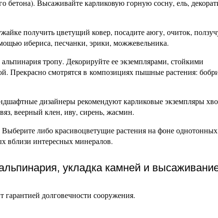
го бетона). Высаживайте карликовую горную сосну, ель, декора
ужайке получить цветущий ковер, посадите аюгу, очиток, ползу
мощью ибериса, песчанки, эрики, можжевельника.
 альпинария тропу. Декорируйте ее экземплярами, стойкими
й. Прекрасно смотрятся в композициях пышные растения: бобри
ландшафтные дизайнеры рекомендуют карликовые экземпляры хв
вяз, веерный клен, иву, сирень, жасмин.
. Выберите либо красивоцветущие растения на фоне однотонных
х вблизи интересных минералов.
альпинария, укладка камней и высаживани
т гарантией долговечности сооружения.