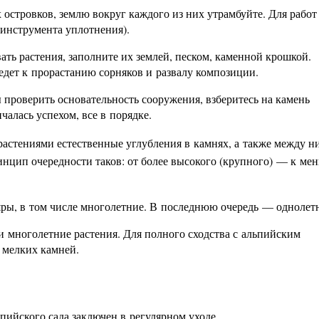
островков, землю вокруг каждого из них утрамбуйте. Для работ
е инструмента уплотнения).
ть растения, заполните их землей, песком, каменной крошкой.
едет к прорастанию сорняков и развалу композиции.
 проверить основательность сооружения, взберитесь на камень
чалась успехом, все в порядке.
растениями естественные углубления в камнях, а также между н
инцип очередности таков: от более высокого (крупного) — к ме
яры, в том числе многолетние. В последнюю очередь — однолет
и многолетние растения. Для полного сходства с альпийским
 мелких камней.
пийского сада заключен в регулярном уходе.