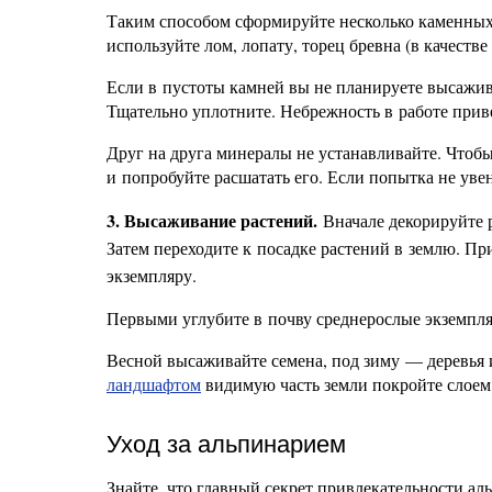
Таким способом сформируйте несколько каменных 
используйте лом, лопату, торец бревна (в качеств
Если в пустоты камней вы не планируете высажива
Тщательно уплотните. Небрежность в работе прив
Друг на друга минералы не устанавливайте. Чтобы
и попробуйте расшатать его. Если попытка не увен
3. Высаживание растений.
Вначале декорируйте 
Затем переходите к посадке растений в землю. Пр
экземпляру.
Первыми углубите в почву среднерослые экземпл
Весной высаживайте семена, под зиму — деревья 
ландшафтом
видимую часть земли покройте слоем
Уход за альпинарием
Знайте, что главный секрет привлекательности аль