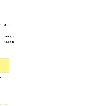
много —
рмнт.ру
05.08.15
т