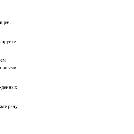
ищен.
улируйте
ъем
ы новыми,
ежденных
жьте рану