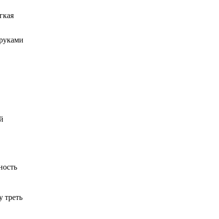
гкая
 руками
й
ность
у треть