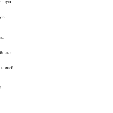
тивную
чую
к,
ойников
 камней,
е