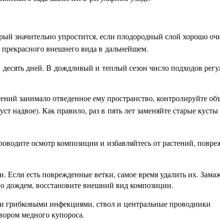
рый значительно упростится, если плодородный слой хорошо оч
 прекрасного внешнего вида в дальнейшем.
 десять дней. В дождливый и теплый сезон число подходов рег
тений занимало отведенное ему пространство, контролируйте об
ст надвое). Как правило, раз в пять лет заменяйте старые куст
оводите осмотр композиции и избавляйтесь от растений, повр
и. Если есть поврежденные ветки, самое время удалить их. Зама
ыло дождем, восстановите внешний вид композиции.
ии грибковыми инфекциями, ствол и центральные проводники
вором медного купороса.