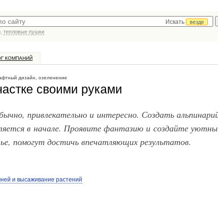
Искать
везде
р,
тепловые пушки
ОГ КОМПАНИЙ
фтный дизайн, озеленение
частке своими руками
бычно, привлекательно и интересно. Создать альпинари
вляется в начале. Проявите фантазию и создайте уютны
тье, помогут достичь впечатляющих результатов.
мней и высаживание растений