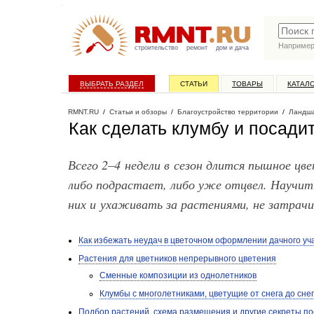
Наприме
строительство
ремонт
дом и дача
ВЫБРАТЬ РАЗДЕЛ
СТАТЬИ
ТОВАРЫ
КАТАЛ
RMNT.RU
/
Статьи и обзоры
/
Благоустройство территории
/
Ландша
Как сделать клумбу и посадит
Всего 2–4 недели в сезон длится пышное цв
либо подрастает, либо уже отцвел. Научит
них и ухаживать за растениями, не затрач
Как избежать неудач в цветочном оформлении дачного уч
Растения для цветников непрерывного цветения
Сменные композиции из однолетников
Клумбы с многолетниками, цветущие от снега до сне
Подбор растений, схема размещения и другие секреты по