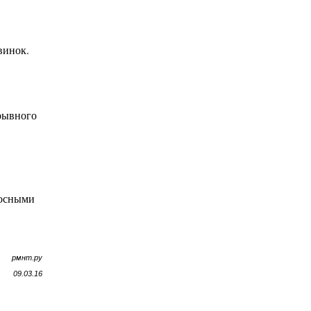
винок.
рывного
носными
рмнт.ру
09.03.16