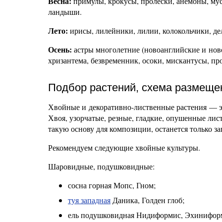
Весна:
примулы, крокусы, пролески, анемоны, мус
ландыши.
Лето:
ирисы, лилейники, лилии, колокольчики, д
Осень:
астры многолетние (новоанглийские и ново
хризантема, безвременник, осоки, мискантусы, пр
Подбор растений, схема размещен
Хвойные и декоративно-лиственные растения — э
Хвоя, узорчатые, резные, гладкие, опушенные лис
такую основу для композиции, останется только 
Рекомендуем следующие хвойные культуры.
Шаровидные, подушковидные:
сосна горная Мопс, Гном;
туя западная
Даника, Голден глоб;
ель подушковидная Нидиформис, Эхинифор