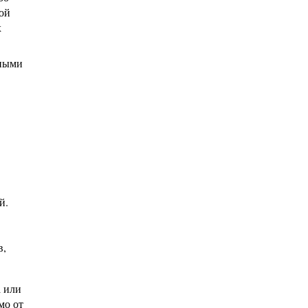
ой
х
ьными
й.
в,
а или
мо от