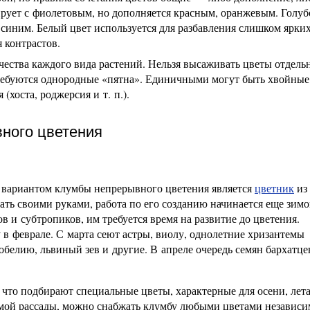
ирует с фиолетовым, но дополняется красным, оранжевым. Голуб
 синим. Белый цвет используется для разбавления слишком ярки
 контрастов.
чества каждого вида растений. Нельзя высаживать цветы отдел
требуются однородные «пятна». Единичными могут быть хвойные
хоста, роджерсия и т. п.).
вного цветения
м вариантом клумбы непрерывного цветения является
цветник
из
ть своими руками, работа по его созданию начинается еще зимо
 и субтропиков, им требуется время на развитие до цветения.
в феврале. С марта сеют астры, виолу, однолетние хризантемы
лобелию, львиный зев и другие. В апреле очередь семян бархатце
 что подбирают специальные цветы, характерные для осени, лет
емой рассады, можно снабжать клумбу любыми цветами независи