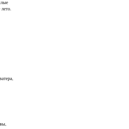
плые
 лето.
ватера,
вы,