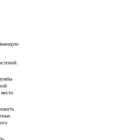
тывающую
астений.
клумбы
вой
 место
ложить
стные
ного
бо