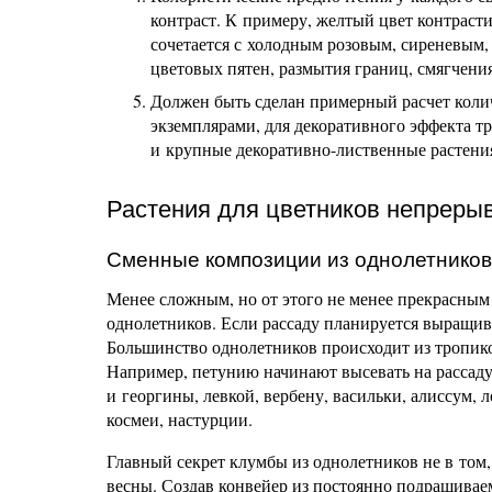
контраст. К примеру, желтый цвет контраст
сочетается с холодным розовым, сиреневым,
цветовых пятен, размытия границ, смягчения
Должен быть сделан примерный расчет коли
экземплярами, для декоративного эффекта 
и крупные декоративно-лиственные растения (
Растения для цветников непреры
Сменные композиции из однолетников
Менее сложным, но от этого не менее прекрасны
однолетников. Если рассаду планируется выращива
Большинство однолетников происходит из тропиков
Например, петунию начинают высевать на рассаду 
и георгины, левкой, вербену, васильки, алиссум, 
космеи, настурции.
Главный секрет клумбы из однолетников не в том,
весны. Создав конвейер из постоянно подращива