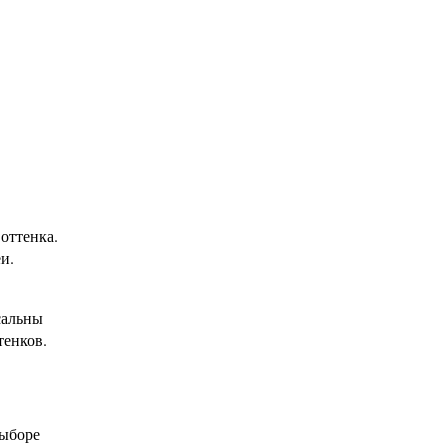
оттенка.
и.
сальны
тенков.
выборе