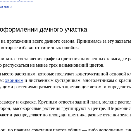
се лето
 оформлении дачного участка
 на протяжении всего дачного сезона. Принимаясь за эту захва
, которые избавят от типичных ошибок:
инать с составления графика цветения намеченных к высадке р
 распускаться не менее трех наименований цветов.
м место растениям, которые послужат конструктивной основой 
ям:
хвойным
и лиственным кустарникам, многолетникам с краси
ущими растениями разместить зацветающие летом, и определить
размеру и окраске. Крупным отвести задний план, мелкие распо
 сторон, высокорослые растения группируют в центре. Широколи
рают и распределяют по площади цветника разные оттенки зеле
ои, но правила сочетания цветов общие — либо дополнение, ли