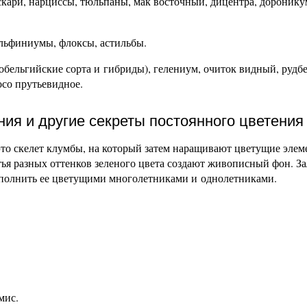
кари, нарциссы, тюльпаны, мак восточный, дицентра, доронику
ельфиниумы, флоксы, астильбы.
бельгийские сорта и гибриды), гелениум, очиток видный, рудбе
осо прутьевидное.
ия и другие секреты постоянного цветения
то скелет клумбы, на который затем наращивают цветущие элем
тья разных оттенков зеленого цвета создают живописный фон. З
заполнить ее цветущими многолетниками и однолетниками.
мис.