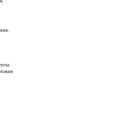
м,
кия,
енты.
аложив