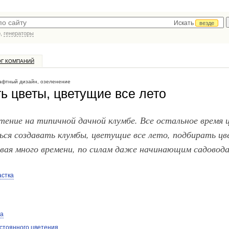
Искать
везде
р,
генераторы
ОГ КОМПАНИЙ
фтный дизайн, озеленение
ь цветы, цветущие все лето
етение на типичной дачной клумбе. Все остальное время 
ься создавать клумбы, цветущие все лето, подбирать цв
ивая много времени, по силам даже начинающим садовода
астка
га
стоянного цветения