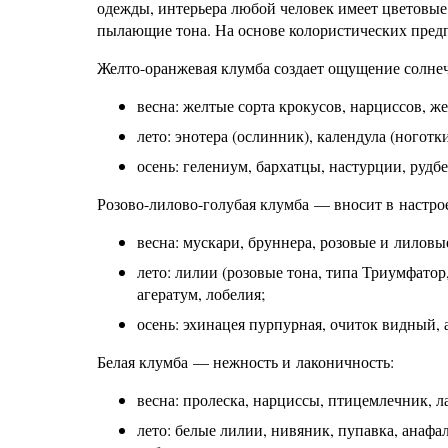
одежды, интерьера любой человек имеет цветовые 
пылающие тона. На основе колористических предп
Желто-оранжевая клумба создает ощущение солнеч
весна: желтые сорта крокусов, нарциссов, 
лето: энотера (ослинник), календула (ногот
осень: гелениум, бархатцы, настурции, рудб
Розово-лилово-голубая клумба — вносит в настрое
весна: мускари, бруннера, розовые и лилов
лето: лилии (розовые тона, типа Триумфатор
агератум, лобелия;
осень: эхинацея пурпурная, очиток видный, 
Белая клумба — нежность и лаконичность:
весна: пролеска, нарциссы, птицемлечник, л
лето: белые лилии, нивяник, пупавка, анафа