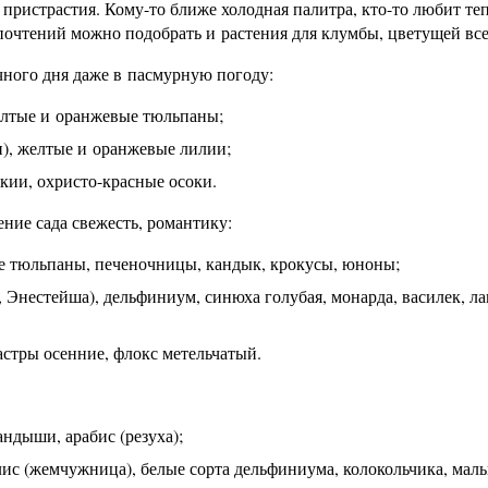
пристрастия. Кому-то ближе холодная палитра, кто-то любит те
очтений можно подобрать и растения для клумбы, цветущей все
ного дня даже в пасмурную погоду:
желтые и оранжевые тюльпаны;
ки), желтые и оранжевые лилии;
екии, охристо-красные осоки.
ние сада свежесть, романтику:
ые тюльпаны, печеночницы, кандык, крокусы, юноны;
, Энестейша), дельфиниум, синюха голубая, монарда, василек, ла
астры осенние, флокс метельчатый.
андыши, арабис (резуха);
лис (жемчужница), белые сорта дельфиниума, колокольчика, маль