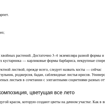
арпет.
еп;
хвойных растений. Достаточно 3–4 экземпляра разной формы и 
х кустарника — карликовые формы барбариса, некрупные спире
тной листвой, прежде всего, следует назвать хосты — сейчас
узульник, роджерсия, бадан, саблевидные листья ирисов. Универ
ных листьев в сочетании с элегантными соцветиями разных от
омпозиция, цветущая все лето
дугой красок, которую создают цветы на дачном участке. Как в 