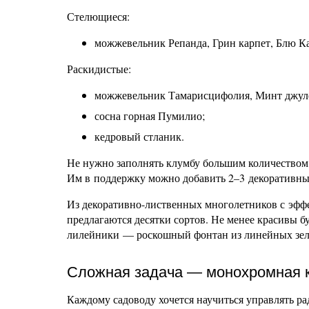
Стелющиеся:
можжевельник Репанда, Грин карпет, Блю К
Раскидистые:
можжевельник Тамарисцифолия, Минт джул
сосна горная Пумилио;
кедровый стланик.
Не нужно заполнять клумбу большим количеством 
Им в поддержку можно добавить 2–3 декоративны
Из декоративно-лиственных многолетников с эффек
предлагаются десятки сортов. Не менее красивы б
лилейники — роскошный фонтан из линейных зеле
Сложная задача — монохромная к
Каждому садоводу хочется научиться управлять ра