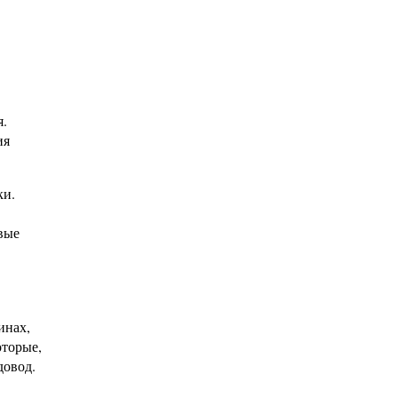
я.
ия
ки.
вые
инах,
оторые,
довод.