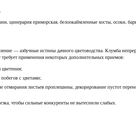
.
ни, цинерария приморская, белоокаймленные хосты, осоки, бар
хление — азбучные истины дачного цветоводства. Клумба непре
у требует применения некоторых дополнительных приемов:
 цветения;
побегов с цветами;
ле отмирания листьев проплешины, декорирование пустот пере
езка, чтобы сильные конкуренты не вытеснили слабых.