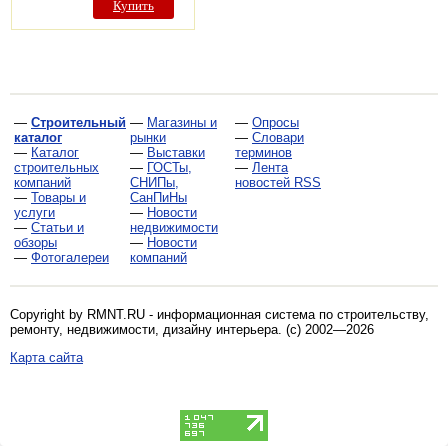
Купить
—
Строительный
—
Магазины и
—
Опросы
каталог
рынки
—
Словари
—
Каталог
—
Выставки
терминов
строительных
—
ГОСТы,
—
Лента
компаний
СНИПы,
новостей RSS
—
Товары и
СанПиНы
услуги
—
Новости
—
Статьи и
недвижимости
обзоры
—
Новости
—
Фотогалереи
компаний
Copyright by RMNT.RU - информационная система по
строительству,
ремонту, недвижимости, дизайну интерьера
. (c) 2002—2026
Карта сайта