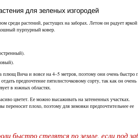
стения для зеленых изгородей
м среди растений, растущих на заборах. Летом он радует яркой
скошный пурпурный ковер.
остренный).
овый).
 а плющ Вича и вовсе на 4–5 метров, поэтому они очень быстро
отдать предпочтение пятилисточковому сорту, так как он очень
твует в южных областях.
расиво цветет. Ее можно высаживать на затененных участках.
зы переносит плохо, поэтому для зимовки предпочтительнее ее
ли быстро стелятся по земле, если под за