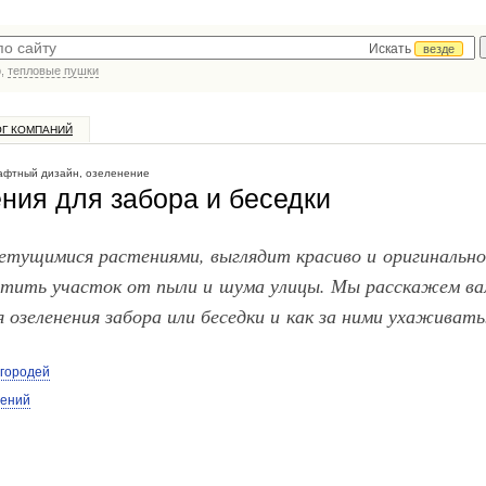
Искать
везде
р,
тепловые пушки
ОГ КОМПАНИЙ
фтный дизайн, озеленение
ния для забора и беседки
етущимися растениями, выглядит красиво и оригинально
ить участок от пыли и шума улицы. Мы расскажем вам
 озеленения забора или беседки и как за ними ухаживать
городей
дений