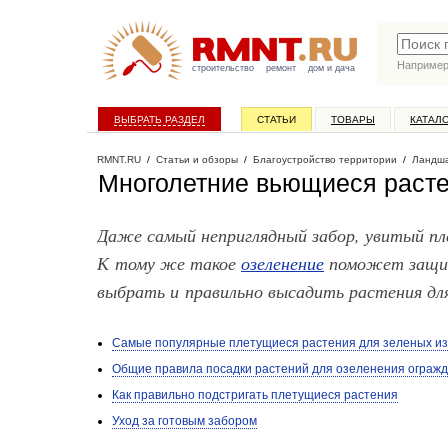
Наприме
строительство
ремонт
дом и дача
ВЫБРАТЬ РАЗДЕЛ
СТАТЬИ
ТОВАРЫ
КАТАЛ
RMNT.RU
/
Статьи и обзоры
/
Благоустройство территории
/
Ландша
Многолетние вьющиеся расте
Даже самый неприглядный забор, увитый пл
К тому же такое
озеленение
поможет защит
выбрать и правильно высадить растения для
Самые популярные плетущиеся растения для зеленых из
Общие правила посадки растений для озеленения ограж
Как правильно подстригать плетущиеся растения
Уход за готовым забором