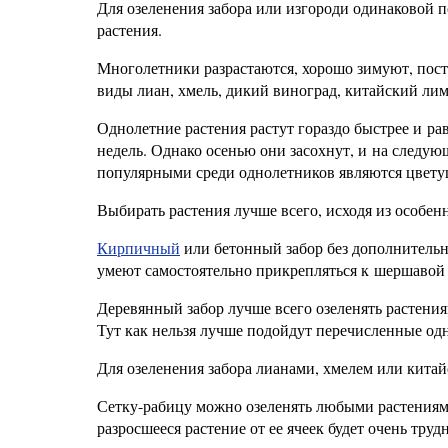
Для озеленения забора или изгороди одинаковой 
растения.
Многолетники разрастаются, хорошо зимуют, пост
виды лиан, хмель, дикий виноград, китайский лим
Однолетние растения растут гораздо быстрее и р
недель. Однако осенью они засохнут, и на следу
популярными среди однолетников являются цветущ
Выбирать растения лучше всего, исходя из особен
Кирпичный
или бетонный забор без дополнительн
умеют самостоятельно прикрепляться к шершавой
Деревянный забор лучше всего озеленять растени
Тут как нельзя лучше подойдут перечисленные од
Для озеленения забора лианами, хмелем или кит
Сетку-рабицу можно озеленять любыми растениями
разросшееся растение от ее ячеек будет очень труд