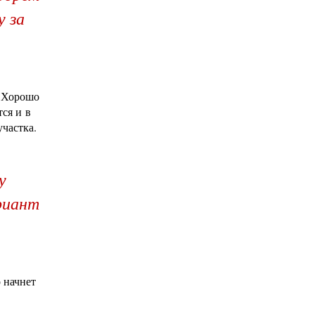
у за
. Хорошо
ся и в
участка.
у
ариант
 начнет