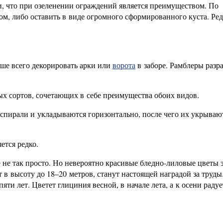
, что при озеленении ограждений является преимуществом. По
м, либо оставить в виде огромного сформированного куста. Ре
чше всего декорировать арки или
ворота
в заборе. Рамблеры разр
ых сортов, сочетающих в себе преимущества обоих видов.
 спирали и укладываются горизонтально, после чего их укрываю
ется редко.
 не так просто. Но невероятно красивые бледно-лиловые цветы 
 в высоту до 18–20 метров, станут настоящей наградой за труды
ти лет. Цветет глициния весной, в начале лета, а к осени радуе