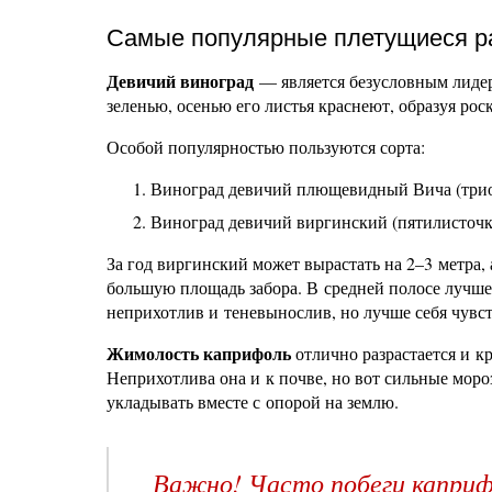
Самые популярные плетущиеся ра
Девичий виноград
— является безусловным лидеро
зеленью, осенью его листья краснеют, образуя ро
Особой популярностью пользуются сорта:
Виноград девичий плющевидный Вича (три
Виноград девичий виргинский (пятилисточк
За год виргинский может вырастать на 2–3 метра,
большую площадь забора. В средней полосе лучше 
неприхотлив и теневынослив, но лучше себя чувс
Жимолость каприфоль
отлично разрастается и к
Неприхотлива она и к почве, но вот сильные моро
укладывать вместе с опорой на землю.
Важно! Часто побеги каприфо