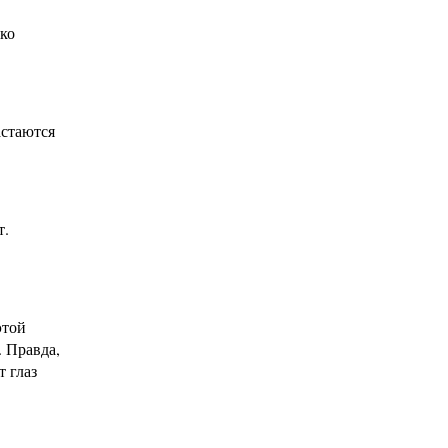
дко
астаются
т.
этой
. Правда,
т глаз