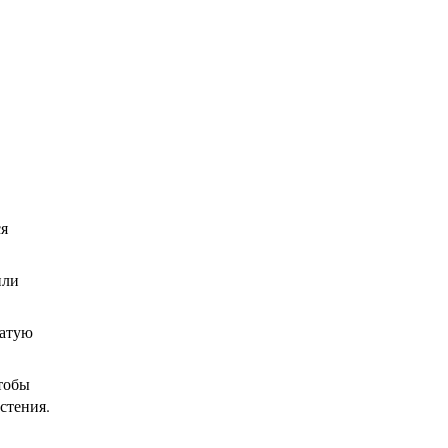
ся
или
чатую
чтобы
стения.