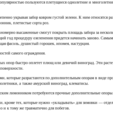
популярностью пользуются плетущиеся однолетние и многолетни
епенно укрывая забор ковром густой зелени. К ним относятся р
онник, плетистые сорта роз.
авномерно высаженные смогут покрыть площадь забора за нескол
ющий год процедуру озеленения придется начинать заново. Самы
ая фасоль, душистый горошек, ипомея, настурция.
ностей самого ограждения.
ых опор быстро оплетет плющ или девичий виноград. Эти раст
 поверхности.
ями, которые разрастаются по дополнительным опорам в виде пр
нолетники, а также амурский виноград, клематисы.
айским лимонником потребуются прочные дополнительные опоры
, кроме тех, которые нужно «укладывать» для зимовки — отде
но и к тому же травматично для побегов.