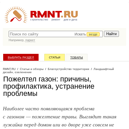
строительство
ремонт
дом и дача
Искать
везде
Например,
паркет
ВЫБРАТЬ РАЗДЕЛ
СТАТЬИ
ТОВАРЫ
КАТАЛОГ КОМПАНИЙ
RMNT.RU
/
Статьи и обзоры
/
Благоустройство территории
/
Ландшафтный
дизайн, озеленение
Пожелтел газон: причины,
профилактика, устранение
проблемы
Наиболее часто появляющаяся проблема
с газоном — пожелтение травы. Выглядит такая
лужайка перед домом или во дворе уже совсем не