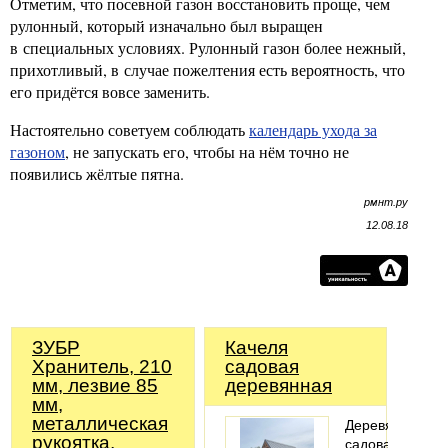
Отметим, что посевной газон восстановить проще, чем
рулонный, который изначально был выращен
в специальных условиях. Рулонный газон более нежный,
прихотливый, в случае пожелтения есть вероятность, что
его придётся вовсе заменить.
Настоятельно советуем соблюдать
календарь ухода за
газоном
, не запускать его, чтобы на нём точно не
появились жёлтые пятна.
рмнт.ру
12.08.18
ЗУБР
Качеля
Хранитель, 210
садовая
мм, лезвие 85
деревянная
мм,
металлическая
Деревянная
рукоятка,
садовая