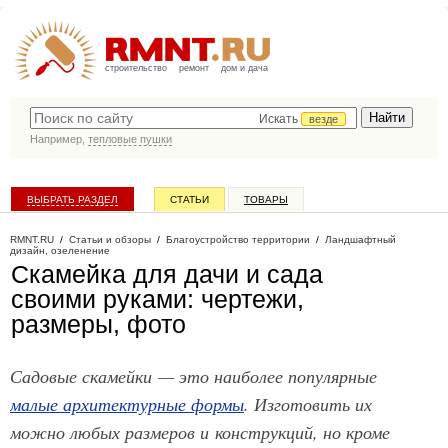
строительство
ремонт
дом и дача
Искать
везде
Например,
тепловые пушки
ВЫБРАТЬ РАЗДЕЛ
СТАТЬИ
ТОВАРЫ
КАТАЛОГ КОМПАНИЙ
RMNT.RU
/
Статьи и обзоры
/
Благоустройство территории
/
Ландшафтный
дизайн, озеленение
Скамейка для дачи и сада
своими руками: чертежи,
размеры, фото
Садовые скамейки — это наиболее популярные
малые архитектурные формы
. Изготовить их
можно любых размеров и конструкций, но кроме