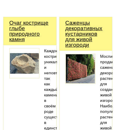
Очаг кострище
Саженцы
глыбе
декоративных
природного
кустарников
камня
для живой
изгороди
Каждое
кострище
Моспитомник
уникально
продает
и
саженцы
неповторимо
декоративных
так
растений
как
для
каждый
создания
камень
живой
в
изгороди.
своём
Наиболее
роде
популярные
существует
растения
в
для
единственном
живой