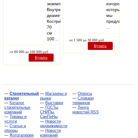
экземпляре.
изгороди,
Внутренний
которые
диаметр
мы
Кострища:
предлагаем:
70
…
см
100…
от 1 500 до 30 000 руб
Купить
от 60 000 до 100 000 руб
Купить
—
Строительный
—
Магазины и
—
Опросы
каталог
рынки
—
Словари
—
Каталог
—
Выставки
терминов
строительных
—
ГОСТы,
—
Лента
компаний
СНИПы,
новостей RSS
—
Товары и
СанПиНы
услуги
—
Новости
—
Статьи и
недвижимости
обзоры
—
Новости
—
Фотогалереи
компаний