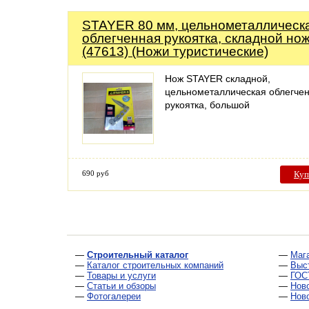
STAYER 80 мм, цельнометаллическ
облегченная рукоятка, складной но
(47613) (Ножи туристические)
Нож STAYER складной,
цельнометаллическая облегче
рукоятка, большой
690 руб
Куп
—
Строительный каталог
—
Маг
—
Каталог строительных компаний
—
Выс
—
Товары и услуги
—
ГОС
—
Статьи и обзоры
—
Нов
—
Фотогалереи
—
Нов