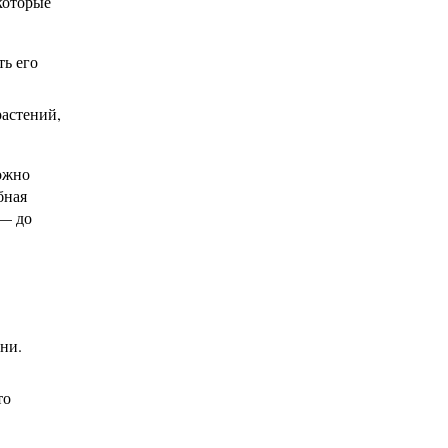
 которые
ть его
растений,
ожно
бная
 — до
.
ни.
то