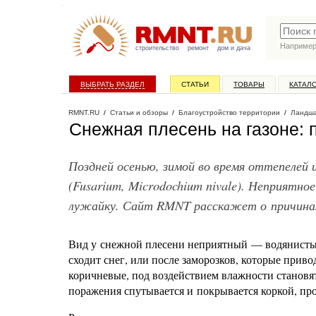
Наприме
строительство
ремонт
дом и дача
ВЫБРАТЬ РАЗДЕЛ
СТАТЬИ
ТОВАРЫ
КАТАЛ
RMNT.RU
/
Статьи и обзоры
/
Благоустройство территории
/
Ландша
Снежная плесень на газоне:
Поздней осенью, зимой во время оттепелей 
(Fusarium, Microdochium nivale). Неприятное
лужайку. Сайт RMNT расскажет о причинах 
Вид у снежной плесени неприятный — водянистые 
сходит снег, или после заморозков, которые приво
коричневые, под воздействием влажности становят
поражения спутывается и покрывается коркой, про