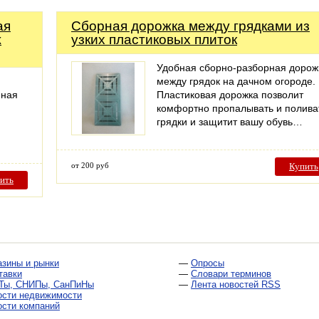
ая
Сборная дорожка между грядками из
ж
узких пластиковых плиток
Удобная сборно-разборная дорож
между грядок на дачном огороде.
нная
Пластиковая дорожка позволит
комфортно пропалывать и полива
грядки и защитит вашу обувь…
от 200 руб
Купить
ить
азины и рынки
—
Опросы
тавки
—
Словари терминов
Ты, СНИПы, СанПиНы
—
Лента новостей RSS
ости недвижимости
ости компаний