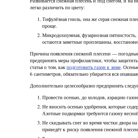
Развивается снежная плесень и под снегом, и на н
легко различить по цвету:
Тифулёзная гниль, она же серая снежная пле
проще.
Микродохиумная, фузариозная пятнистость, о
остаются заметные проплешины, восстановит
Причина появления снежной плесени — погодные у
предпринять меры профилактики, чтобы защитить 
статья о том, как
подготовить газон к зиме
. Осень
6 сантиметров, обязательно убирается вся опавшая
Дополнительно целесообразно предпринять след
Провести осенью, до холодов, аэрацию газо
Не вносить осенью удобрения, которые соде
Азотные подкормки требуются газону весной
Не скидывать снег во время чистки двора на 
приведёт к риску появления снежной плесен