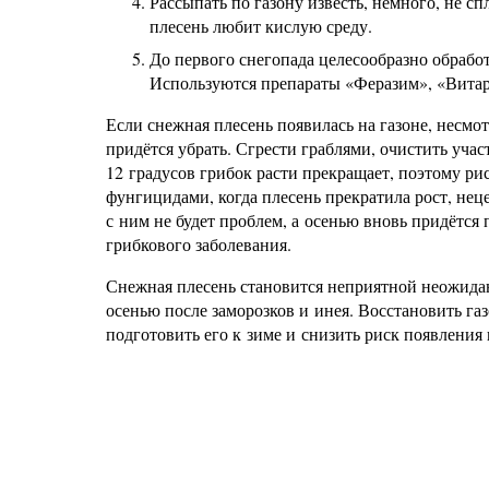
Рассыпать по газону известь, немного, не с
плесень любит кислую среду.
До первого снегопада целесообразно обрабо
Используются препараты «Феразим», «Витар
Если снежная плесень появилась на газоне, несм
придётся убрать. Сгрести граблями, очистить уч
12 градусов грибок расти прекращает, поэтому ри
фунгицидами, когда плесень прекратила рост, нец
с ним не будет проблем, а осенью вновь придётс
грибкового заболевания.
Снежная плесень становится неприятной неожиданн
осенью после заморозков и инея. Восстановить г
подготовить его к зиме и снизить риск появления 