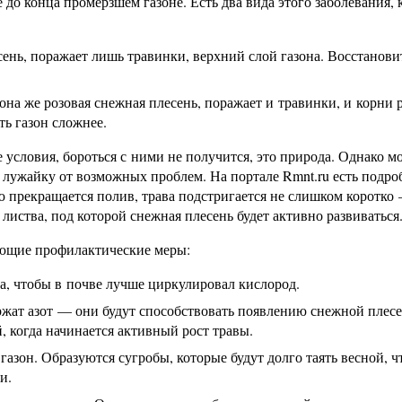
е до конца промёрзшем газоне. Есть два вида этого заболевания,
сень, поражает лишь травинки, верхний слой газона. Восстанови
на же розовая снежная плесень, поражает и травинки, и корни 
ь газон сложнее.
словия, бороться с ними не получится, это природа. Однако м
лужайку от возможных проблем. На портале Rmnt.ru есть подро
ю прекращается полив, трава подстригается не слишком коротко
 листва, под которой снежная плесень будет активно развиваться
ующие профилактические меры:
на, чтобы в почве лучше циркулировал кислород.
ржат азот — они будут способствовать появлению снежной плесе
, когда начинается активный рост травы.
газон. Образуются сугробы, которые будут долго таять весной, ч
и.