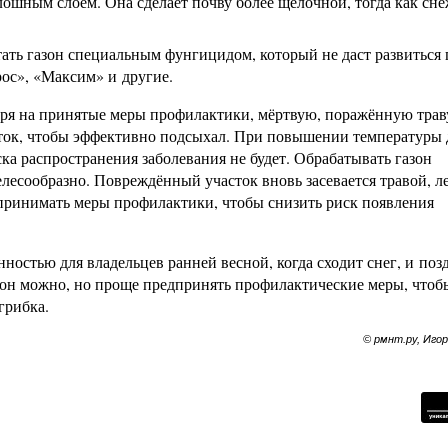
плошным слоем. Она сделает почву более щелочной, тогда как сн
тать газон специальным фунгицидом, который не даст развиться 
ос», «Максим» и другие.
отря на принятые меры профилактики, мёртвую, поражённую трав
асток, чтобы эффективно подсыхал. При повышении температуры 
ска распространения заболевания не будет. Обрабатывать газон
елесообразно. Повреждённый участок вновь засевается травой, л
я принимать меры профилактики, чтобы снизить риск появления
остью для владельцев ранней весной, когда сходит снег, и поз
азон можно, но проще предпринять профилактические меры, чтоб
грибка.
© рмнт.ру, Иго