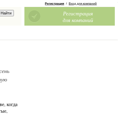
Регистрация
/
Вход для компаний
Регистрация
для компаний
сень
ную
е, когда
тые,