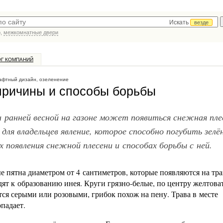
Искать
везде
р,
межкомнатные двери
ОГ КОМПАНИЙ
фтный дизайн, озеленение
 причины и способы борьбы
и ранней весной на газоне может появиться снежная пле
 для владельцев явление, которое способно погубить зелё
появления снежной плесени и способах борьбы с ней.
пятна диаметром от 4 сантиметров, которые появляются на трав
дят к образованию инея. Круги грязно-белые, по центру желтова
ся серыми или розовыми, грибок похож на пену. Трава в месте
падает.