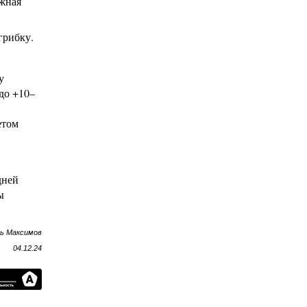
ежная
грибку.
у
до +10–
етом
дней
ы
рь Максимов
04.12.24