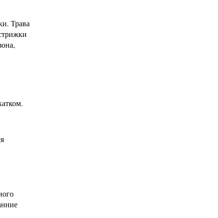
ки. Трава
 стрижки
зона,
катком.
ся
ного
ранние