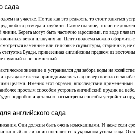
о сада
оем на участке. Но так как это редкость, то стоит заняться уст
пруд любого размера и глубины. Самое главное, что он не долже
 линии. Берега могут быть частично заросшими, по воде плават
 клониться ветки плакучих ив. Центр водоема можно оформить 
 смотреться каменные или гипсовые скульптуры, старинные, не 
ь статуэтка Будды, привезенная английским предком из восточн
 не шумный и не помпезный.
актическое значение и устраивался для забора воды на хозяйств
 а края даже слегка приподнимались над поверхностью и загиба
ескими целями. Именно этот образец, впоследствии примененный
наиболее простым способом устроить английский прудик на неб
 будут подробно и детально рассмотрены способы устройства пру
ля английского сада
писания. Они должны быть очень изысканными. И даже если сре
 истинный англичанин поставит ее в укромном уголке сада. От