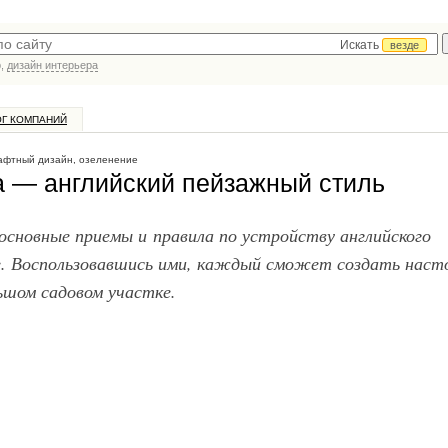
Искать
везде
р,
дизайн интерьера
ОГ КОМПАНИЙ
фтный дизайн, озеленение
 — английский пейзажный стиль
основные приемы и правила по устройству английского
е. Воспользовавшись ими, каждый сможет создать нас
льшом садовом участке.