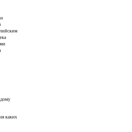
ки
и
глийским
ека
ами
а
ждому
ия каких