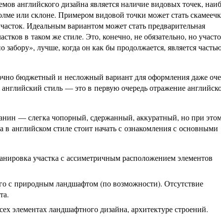
емов английского дизайна является наличие видовых точек, наи
лме или склоне. Примером видовой точки может стать скамеечк
участок. Идеальным вариантом может стать предварительная
стков в таком же стиле. Это, конечно, не обязательно, но участ
о забору», лучше, когда он как бы продолжается, является часть
таточно бюджетный и несложный вариант для оформления даже оч
ь английский стиль — это в первую очередь отражение английск
ичанин — слегка чопорный, сдержанный, аккуратный, но при это
да в английском стиле стоит начать с ознакомления с основными
ланировка участка с ассиметричным расположением элементов
его с природным ландшафтом (по возможности). Отсутствие
та.
ех элементах ландшафтного дизайна, архитектуре строений.