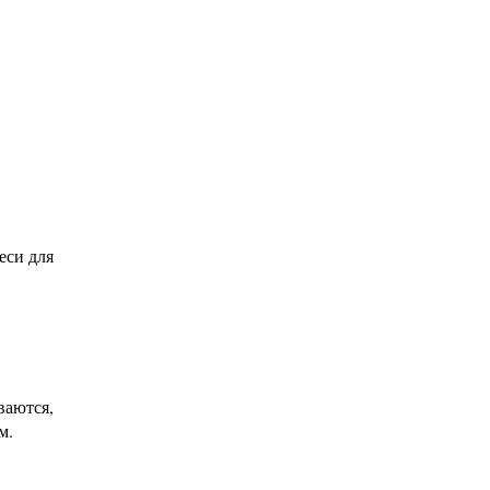
еси для
ваются,
м.