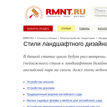
Наприме
строительство
ремонт
дом и дача
ВЫБРАТЬ РАЗДЕЛ
СТАТЬИ
ТОВАРЫ
КАТАЛ
RMNT.RU
/
Статьи и обзоры
/
Благоустройство территории
/
Ландша
Стили ландшафтного дизайна
В данной статье цикла будут рассмотрены 
(пейзажного) стиля в ландшафтном дизайн
английский парк на своем, даже очень небо
Устройство газонов
Устройство дорожек
Традиционный водоем английского сада
Малые садовые формы и мебель для английского сада
Устройство миксбордеров и подбор растений для них