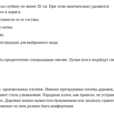
на глубину не менее 20 см. При этом окончательно удаляются
ни и коряги;
симости от ее состава;
 катка;
ми;
инструкции для выбранного вида;
ать предпочтение специальным смесям. Лучше всего подойдут см
е, произвольных изгибов. Именно причудливые изгибы дорожек,
лают стиль узнаваемым. Парадные аллеи, как правило, не устраи
цах. Дорожки можно вымостить булыжником или засыпать гравие
вижение по ним должно быть комфортным.