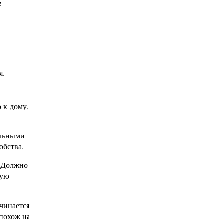
е
я.
 к дому,
ольными
обства.
. Должно
кую
ачинается
 похож на