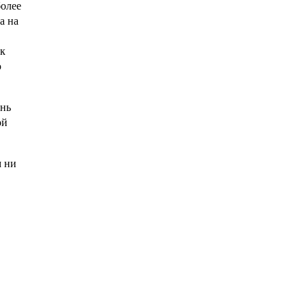
более
а на
ок
ю
ень
ой
м ни