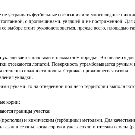
ше не устраивать футбольные состязания или многолюдные пикни
ытоптанной, с проплешинами, увядшей и не постриженной. Для
 ее выборе стоит руководствоваться, прежде всего, площадью га
укладывается пластами в шахматном порядке. Это делается для
тки отсекаются лопатой. Поверхность утрамбовывается ручным 
за степенью влажности почвы. Стрижка прижившегося газона
вления укладки.
оими руками, то на отведенной под него территории выполняют
мые корни;
аются границы участка;
прополка) и химическим (гербициды) методами. Для качествен
ь газон в сезоны, когда сорняки уже засохли и отсеяли семена (