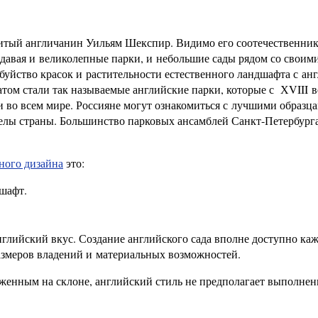
нитый англичанин Уильям Шекспир. Видимо его соотечественни
давая и великолепные парки, и небольшие сады рядом со своим
буйство красок и растительности естественного ландшафта с ан
атом стали так называемые английские парки, которые с ХVIII в
во всем мире. Россияне могут ознакомиться с лучшими образц
делы страны. Большинство парковых ансамблей Санкт-Петербург
ного дизайна
это:
шафт.
нглийский вкус. Создание английского сада вполне доступно ка
размеров владений и материальных возможностей.
женным на склоне, английский стиль не предполагает выполнен