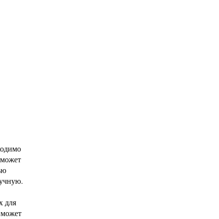
ходимо
сможет
ью
ручную.
х для
е может