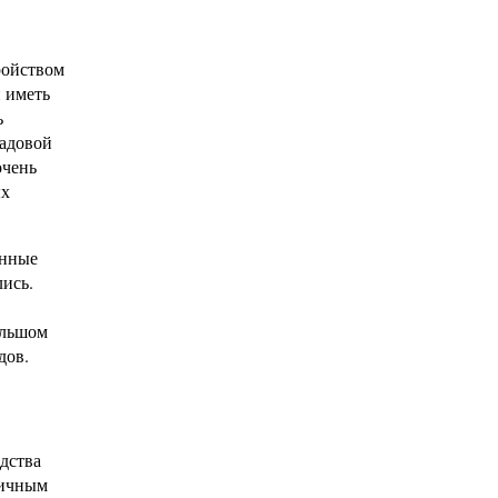
ройством
н иметь
ь
садовой
очень
ых
енные
лись.
ольшом
дов.
дства
личным