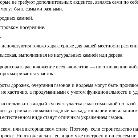
орые не требуют дополнительных акцентов, являясь сами по себ
я могут быть самыми разными.
родных камней.
островком посередине.
.
используются только характерные для вашей местности растени
высокая, выполненная из натуральных камней иди дерева.
прорисовать расположение всех элементов — по отношению либо
 просматривается участок.
роты дорожек, очертания газонов и водоема могут быть произв
не хаотично, а продуманными с учетом функциональности и уд
 использовать каждый кусочек участка с максимальной пользой
тоит устраивать сложный водный каскад, топиарий или альпийс
ем естественном виде станут отличным украшением газона.
ском, или викторианском стиле. Поэтому, если строительство н
роект. Но что же делать, если дом уже построен и он совсем не