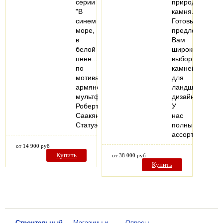
серии
природного
"В
камня.
синем
Готовы
море,
предложить
в
Вам
белой
широкий
пене..."
выбор
по
камней
мотивам
для
армянского
ландшафтного
мультфильма
дизайна.
Роберта
У
Саакянца.
нас
Статуэтка…
полный
ассортимент…
от 14 900 руб
Купить
от 38 000 руб
Купить
—
Строительный
—
Магазины и
—
Опросы