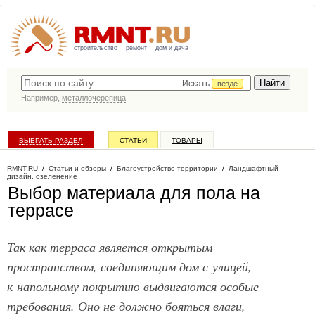
строительство
ремонт
дом и дача
Искать
везде
Например,
металлочерепица
ВЫБРАТЬ РАЗДЕЛ
СТАТЬИ
ТОВАРЫ
КАТАЛОГ КОМПАНИЙ
RMNT.RU
/
Статьи и обзоры
/
Благоустройство территории
/
Ландшафтный
дизайн, озеленение
Выбор материала для пола на
террасе
Так как терраса является открытым
пространством, соединяющим дом с улицей,
к напольному покрытию выдвигаются особые
требования. Оно не должно бояться влаги,