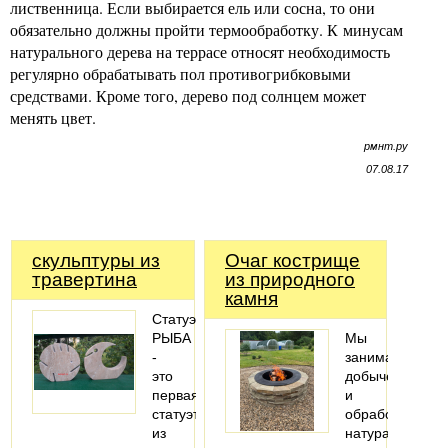
лиственница. Если выбирается ель или сосна, то они
обязательно должны пройти термообработку. К минусам
натурального дерева на террасе относят необходимость
регулярно обрабатывать пол противогрибковыми
средствами. Кроме того, дерево под солнцем может
менять цвет.
рмнт.ру
07.08.17
скульптуры из
Очаг кострище
травертина
из природного
камня
Статуэтка
РЫБА
Мы
-
занимаемся
это
добычей
первая
и
статуэтка
обработкой
из
натурального