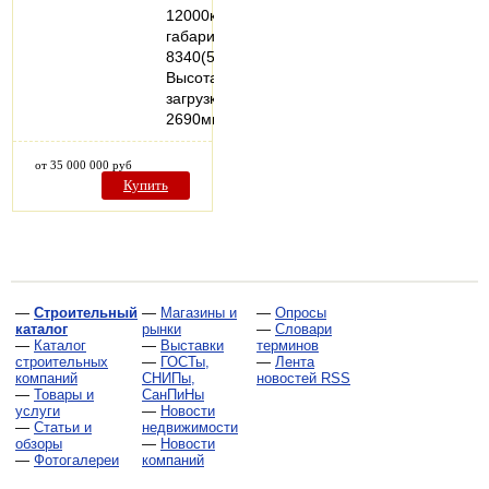
12000кг,
габариты
8340(5600)х2250х2700мм.
Высота
загрузки
2690мм.
от 35 000 000 руб
Купить
—
Строительный
—
Магазины и
—
Опросы
каталог
рынки
—
Словари
—
Каталог
—
Выставки
терминов
строительных
—
ГОСТы,
—
Лента
компаний
СНИПы,
новостей RSS
—
Товары и
СанПиНы
услуги
—
Новости
—
Статьи и
недвижимости
обзоры
—
Новости
—
Фотогалереи
компаний