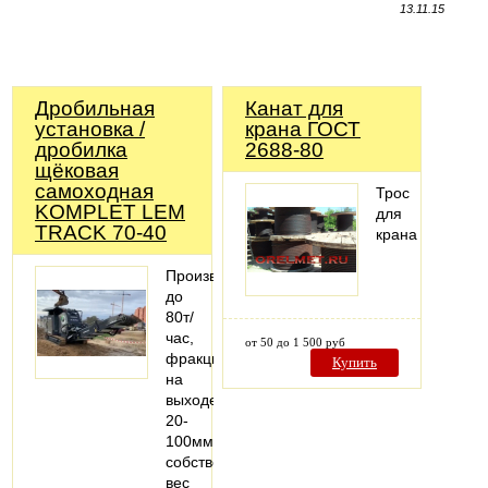
13.11.15
Дробильная
Канат для
установка /
крана ГОСТ
дробилка
2688-80
щёковая
самоходная
Трос
KOMPLET LEM
для
TRACK 70-40
крана
Производительность
до
80т/
час,
от 50 до 1 500 руб
фракция
Купить
на
выходе
20-
100мм,
собственный
вес