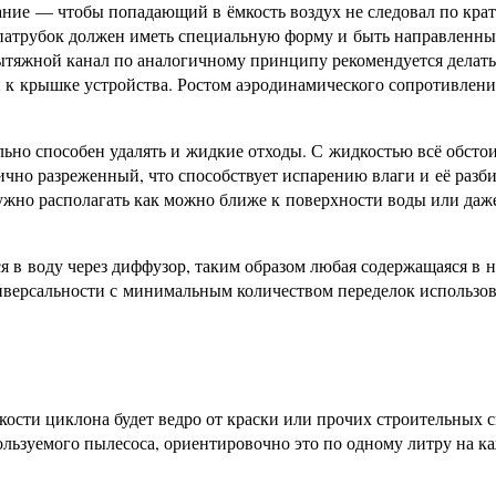
вание — чтобы попадающий в ёмкость воздух не следовал по кр
 патрубок должен иметь специальную форму и быть направленн
Вытяжной канал по аналогичному принципу рекомендуется делать
 к крышке устройства. Ростом аэродинамического сопротивления
ьно способен удалять и жидкие отходы. С жидкостью всё обсто
тично разреженный, что способствует испарению влаги и её разб
ужно располагать как можно ближе к поверхности воды или даж
 в воду через диффузор, таким образом любая содержащаяся в н
иверсальности с минимальным количеством переделок использов
ости циклона будет ведро от краски или прочих строительных с
льзуемого пылесоса, ориентировочно это по одному литру на к