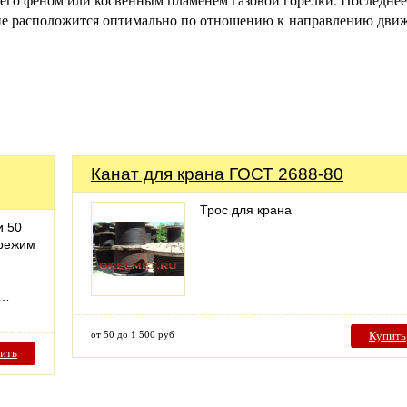
ние расположится оптимально по отношению к направлению дви
Канат для крана ГОСТ 2688-80
Трос для крана
и 50
 режим
м…
от 50 до 1 500 руб
Купить
ить