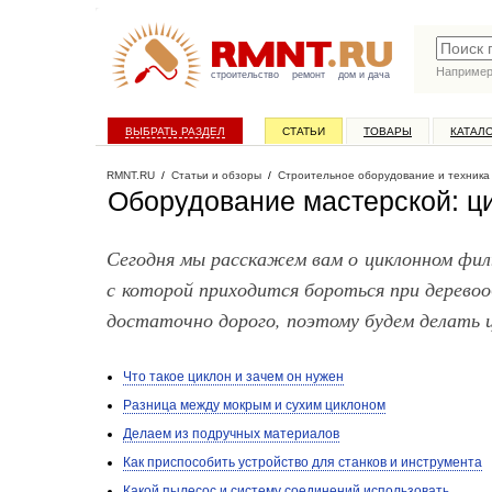
Наприме
строительство
ремонт
дом и дача
ВЫБРАТЬ РАЗДЕЛ
СТАТЬИ
ТОВАРЫ
КАТАЛ
RMNT.RU
/
Статьи и обзоры
/
Строительное оборудование и техника
Оборудование мастерской: ц
Сегодня мы расскажем вам о циклонном филь
с которой приходится бороться при дерево
достаточно дорого, поэтому будем делать 
Что такое циклон и зачем он нужен
Разница между мокрым и сухим циклоном
Делаем из подручных материалов
Как приспособить устройство для станков и инструмента
Какой пылесос и систему соединений использовать