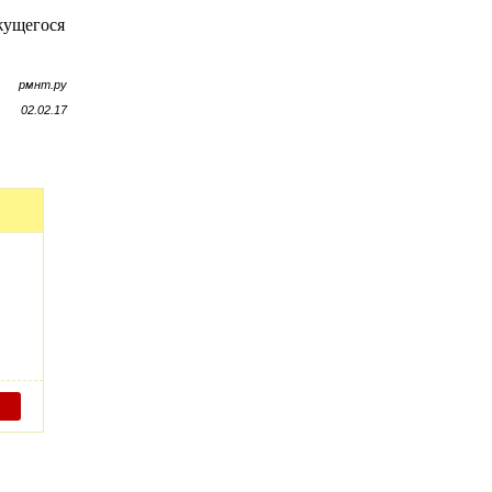
жущегося
рмнт.ру
02.02.17