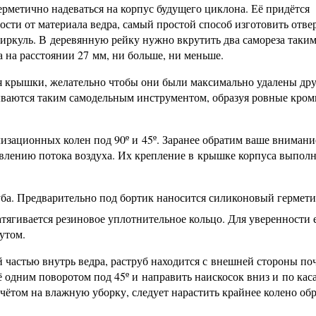
рметично надеваться на корпус будущего циклона. Её придётся
ости от материала ведра, самый простой способ изготовить отве
ркуль. В деревянную рейку нужно вкрутить два самореза таки
а на расстоянии 27 мм, ни больше, ни меньше.
я крышки, желательно чтобы они были максимально удалены дру
ываются таким самодельным инструментом, образуя ровные кром
зационных колен под 90º и 45º. Заранее обратим ваше внимание
влению потока воздуха. Их крепление в крышке корпуса выполн
руба. Предварительно под бортик наносится силиконовый гермети
тягивается резиновое уплотнительное кольцо. Для уверенности 
утом.
 частью внутрь ведра, раструб находится с внешней стороны по
 одним поворотом под 45º и направить наискосок вниз и по кас
счётом на влажную уборку, следует нарастить крайнее колено об