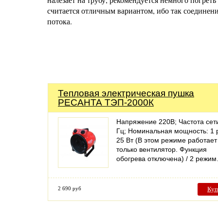
считается отличным вариантом, ибо так соедине
потока.
Тепловая электрическая пушка
РЕСАНТА ТЭП-2000К
Напряжение 220В; Частота сет
Гц; Номинальная мощность: 1
25 Вт (В этом режиме работает
только вентилятор. Функция
обогрева отключена) / 2 режи
2 690 руб
Куп