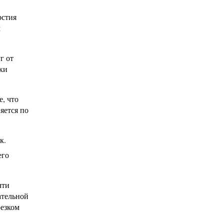
рстия
м
г от
ки
, что
яется по
к.
его
чти
ательной
резком