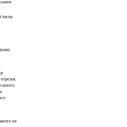
должен
ой пилы
днако
тр
 отрезок
пускного
и
ого
много не