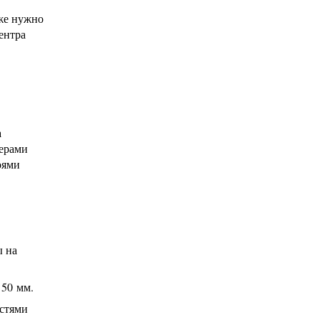
кже нужно
ентра
а
церами
оями
ы на
 50 мм.
астями