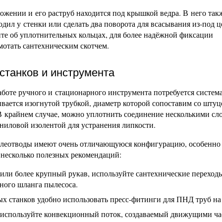
ожении и его раструб находится под крышкой ведра. В него та
одил у стенки или сделать два поворота для всасывания из-под ц
те об уплотнительных кольцах, для более надёжной фиксации
отать сантехническим скотчем.
 станков и инструмента
аботе ручного и стационарного инструмента потребуется систем
вается изогнутой трубкой, диаметр которой сопоставим со шту
В крайнем случае, можно уплотнить соединение несколькими сл
иниловой изолентой для устранения липкости.
ылеотводы имеют очень отличающуюся конфигурацию, особенно
 несколько полезных рекомендаций:
 или более крупный рукав, используйте сантехнические переход
ного шланга пылесоса.
х станков удобно использовать пресс-фитинги для ПНД труб на
, используйте конвекционный поток, создаваемый движущими ч