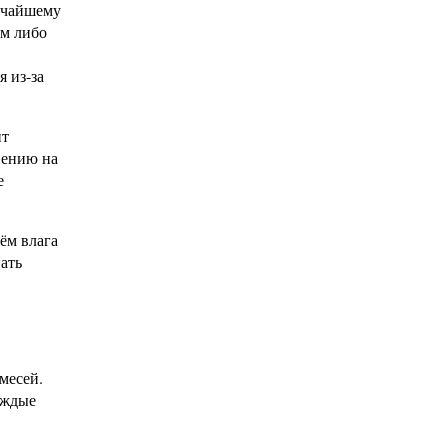
атчайшему
ым либо
 из-за
ит
иению на
е
ём влага
ать
месей.
аждые