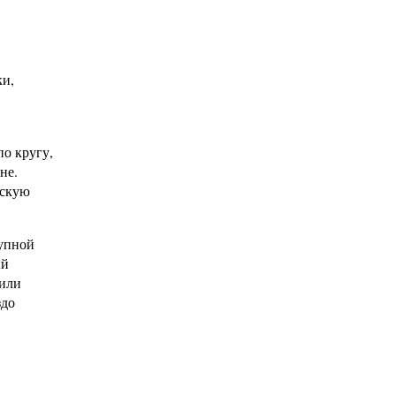
ки,
по кругу,
не.
ескую
тупной
ый
 или
здо