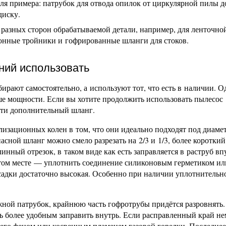
ля примера: патрубок для отвода опилок от циркулярной пилы 
диску.
с разных сторон обрабатываемой детали, например, для ленточн
ионные тройники и гофрированные шланги для стоков.
ний использовать
рают самостоятельно, а используют тот, что есть в наличии. О
е мощности. Если вы хотите продолжить использовать пылесос
йти дополнительный шланг.
лизационных колен в том, что они идеально подходят под диаме
сной шланг можно смело разрезать на 2/3 и 1/3, более короткий
инный отрезок, в таком виде как есть заправляется в раструб в
этом месте — уплотнить соединение силиконовым герметиком ил
садки достаточно высокая. Особенно при наличии уплотнительн
жной патрубок, крайнюю часть гофротрубы придётся разровнять.
ь более удобным заправить внутрь. Если расправленный край не
ь его феном или косвенным пламенем газовой горелки. Последнее