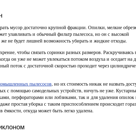
н
ирать мусор достаточно крупной фракции. Опилки, мелкие обрез
жет улавливать и обычный фильтр пылесоса, но он с высокой
 же не будет лишней возможность убирать и жидкие отходы.
рение, чтобы связать соринки разных размеров. Раскручиваясь 
когда он уже не может увлекаться потоком воздуха и оседает на д
ушный поток с достаточной скоростью проходит через цилиндрич
омышленных пылесосов
, но их стоимость никак не назвать дос
емых с помощью самодельных устройств, ничуть не уже. Кустарн
ками, перфораторами или лобзиками, так и для удаления опилок
, даже простая уборка с таким приспособлением происходит гора
в ёмкости, откуда может быть легко удалена.
иклоном