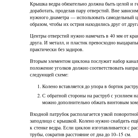
Крышка ведра обязательно должна быть целой и ге
доработать, проделав пару отверстий. Вне зависим
нужного диаметра — использовать самодельный ци
образом, чтобы их острия находились друг от друг
Центры отверстий нужно намечать в 40 мм от кра
друга. И металл, и пластик превосходно выцарап
практически без задиров.
Вторым элементом циклона послужит набор канали
положение уголков должно соответствовать напра
следующей схеме:
Колено вставляется до упора в бортик раст
С обратной стороны на раструб с усилием на
можно дополнительно обжать винтовым хом
Входной патрубок располагается узкой поворотной
заподлицо с крышкой. Колено нужно снабдить ещё
к стенке ведра. Если циклон изготавливается с ра
трубы, сократив расстояние от дна до 10–15 см.