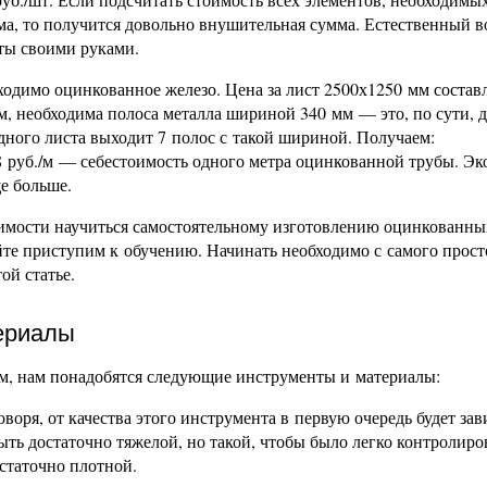
ма, то получится довольно внушительная сумма. Естественный в
нты своими руками.
ходимо оцинкованное железо. Цена за лист 2500х1250 мм состав
м, необходима полоса металла шириной 340 мм — это, по сути, 
дного листа выходит 7 полос с такой шириной. Получаем:
8 руб./м — себестоимость одного метра оцинкованной трубы. Э
е больше.
димости научиться самостоятельному изготовлению оцинкованны
айте приступим к обучению. Начинать необходимо с самого прос
той статье.
ериалы
мм, нам понадобятся следующие инструменты и материалы:
воря, от качества этого инструмента в первую очередь будет зав
ыть достаточно тяжелой, но такой, чтобы было легко контролиро
остаточно плотной.