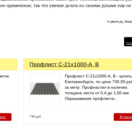
е применение, так что умение делать их своими руками еще не 
© рмнт.ру, Иго
Профлист С-21х1000-А, В
леток
Профлист С-21х1000-А, В - купить
Екатеринбурге, по цене 730.00 ру
за метр. Профнастил в наличии,
толщина листа от 0,4 до 1,00 мм.
Окрашивание профлиста…
ить
730 руб
Купить