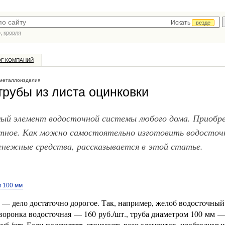
Искать
везде
р,
кровля
ОГ КОМПАНИЙ
 металлоизделия
трубы из листа оцинковки
мый элемент водосточной системы любого дома. Приобр
атное. Как можно самостоятельно изготовить водосточ
нежные средства, рассказывается в этой статье.
м 100 мм
— дело достаточно дорогое. Так, например, желоб водосточный
 воронка водосточная — 160 руб./шт., труба диаметром 100 мм 
руб./шт. Если подсчитать стоимость всех элементов, необходимы