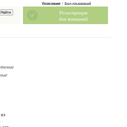
Регистрация
/
Вход для компаний
Регистрация
для компаний
етение
ные
 из
—
х для