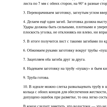
листа по 7 мм с обеих сторон, на 90° в разные ст
3. Переворачиваем заготовку, загнутым углом вве
4. Делаем ещё один загиб. Заготовка должна высту
Удары должны быть сильными, плотными и уверен
плоскость уголка, не отклоняясь ни влево, ни впр
5. В итоге получится лист с такими загибами по к
6. Обжимаем руками заготовку вокруг трубы «пу
7. Зацепляем оба загиба друг за друга.
8. Надеваем заготовку на трубу «пушку» и бьем к
9. Труба готова.
10. В идеале можно слегка развальцевать трубу в 
кольца с обоих концов для обеспечения жесткости
допущено ошибок при разметке, то она легко сост
В конце следует заметить, что водостоки — это н