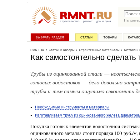
Наприме
строительство
ремонт
дом и дача
ВЫБРАТЬ РАЗДЕЛ
СТАТЬИ
ТОВАРЫ
КАТАЛ
RMNT.RU
/
Статьи и обзоры
/
Строительные материалы
/
Металл и
Как самостоятельно сделать 
Трубы из оцинкованной стали — неотъемле
готовых водостоков — дело довольно затр
трубы и тем самым ощутимо сэкономить де
Необходимые инструменты и материалы
Изготавливаем трубу из оцинкованного железа диаметро
Покупка готовых элементов водосточной системы 
оцинкованного металла стоит порядка 100 руб./м,
110 руб./м, колено для водосточной трубы — 110 