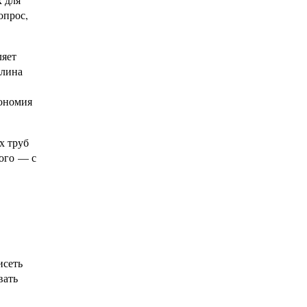
опрос,
ляет
длина
кономия
х труб
того — с
исеть
вать