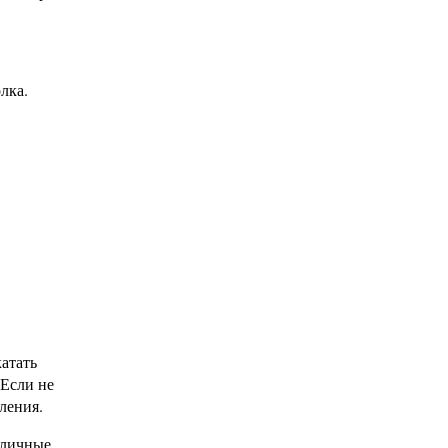
лка.
катать
 Если не
ления.
зличные