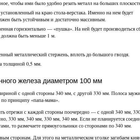
ое, чтобы ими было удобно резать металл на больших плоскостя
 установленный на краю стола-верстака. Именно на нем будет
олжен быть устойчивым и достаточно массивным.
ленная горизонтально — «пушка». На ней будет производиться с
е должна быть меньше 1 м.
енный металлический стержень, вплоть до большого гвоздя.
а толщиной 0,5 мм.
нного железа диаметром 100 мм
 шириной с одной стороны 340 мм, с другой 330 мм. Полоса зауж
ю по принципу «папа-мама».
ать отрезки с каждой стороны поочередно — с одной 340 мм, 33
нно, 330 мм, 340 мм, 330 мм, 340 мм. Если не планируется соеди
ами, то размечаете прямоугольники со сторонами по 340 мм.
вым сторонам. Для этого на металлическом уголке загибаем кия