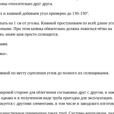
ороны относительно друг друга.
рх и киянкой добиваем угол примерно до 130–150°.
пать на 1 см от уголка. Киянкой простукиваем по всей длине уго
ными. При этом киянка обязательно должна ложиться чётко на
аво, иначе шов просто сплющится.
раям:
шки».
иянкой по месту сцепления углов до полного их сплющивания.
широкой стороне для облегчения состыковки друг с другом, и на
, однако и в полученном виде труба пригодна для эксплуатации.
ыкуется с другими элементами, в том числе и заводского изготов
е единственное применение таких труб. Системы вентиляции, ра