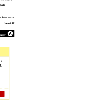
раз
рь Максимов
01.12.18
 в
б.