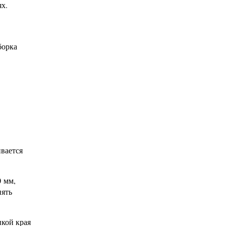
х.
борка
ивается
0 мм,
нять
нкой края