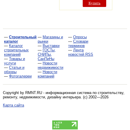
Купить
—
Строительный
—
Магазины и
—
Опросы
каталог
рынки
—
Словари
—
Каталог
—
Выставки
терминов
строительных
—
ГОСТы,
—
Лента
компаний
СНИПы,
новостей RSS
—
Товары и
СанПиНы
услуги
—
Новости
—
Статьи и
недвижимости
обзоры
—
Новости
—
Фотогалереи
компаний
Copyright by RMNT.RU - информационная система по
строительству,
ремонту, недвижимости, дизайну интерьера
. (c) 2002—2026
Карта сайта