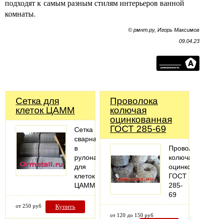
подходят к самым разным стилям интерьеров ванной
комнаты.
© рмнт.ру, Игорь Максимов
09.04.23
Сетка для
Проволока
клеток ЦАММ
колючая
оцинкованная
ГОСТ 285-69
Сетка
сварная
в
Проволока
рулонах
колючая
для
оцинкованная
клеток
ГОСТ
ЦАММ
285-
69
от 250 руб
Купить
от 120 до 150 руб