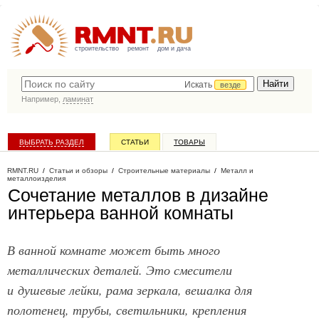
строительство
ремонт
дом и дача
Искать
везде
Например,
ламинат
ВЫБРАТЬ РАЗДЕЛ
СТАТЬИ
ТОВАРЫ
КАТАЛОГ КОМПАНИЙ
RMNT.RU
/
Статьи и обзоры
/
Строительные материалы
/
Металл и
металлоизделия
Сочетание металлов в дизайне
интерьера ванной комнаты
В ванной комнате может быть много
металлических деталей. Это смесители
и душевые лейки, рама зеркала, вешалка для
полотенец, трубы, светильники, крепления