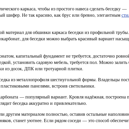
ческого каркаса, чтобы из простого навеса сделать беседку —
ый шифер. Не так красиво, как брус или бревно, элегантным
сти
й материал для обшивки каркаса беседки из профильной трубы.
икарбонат, для беседки можно выбрать красивый вариант насы
онатом, капитальный фундамент не требуется, достаточно ровно
едкой, установить садовую мебель, требуется пол. Можно залить
ки из досок, ДПК или тротуарной плитки.
еседка из металлопрофиля шестиугольной формы. Владельцы пос
 пластиковыми панелями, встроив светильники.
карбоната — популярный вариант. Кровля надёжная, построена 
лядит беседка аккуратно и привлекательно.
или другим материалом полностью, оставив остальные наполови
няков, станет уютнее. Если рядом соседи — это способ обеспечи