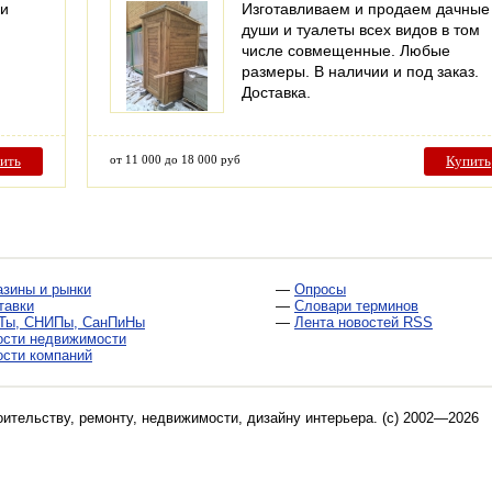
 и
Изготавливаем и продаем дачные
души и туалеты всех видов в том
числе совмещенные. Любые
размеры. В наличии и под заказ.
Доставка.
ить
от 11 000 до 18 000 руб
Купить
азины и рынки
—
Опросы
тавки
—
Словари терминов
Ты, СНИПы, СанПиНы
—
Лента новостей RSS
ости недвижимости
ости компаний
оительству, ремонту, недвижимости, дизайну интерьера
. (c) 2002—2026