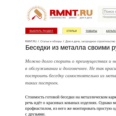
Наприме
строительство
ремонт
дом и дача
ВЫБРАТЬ РАЗДЕЛ
СТАТЬИ
ТОВАРЫ
КАТАЛ
RMNT.RU
/
Статьи и обзоры
/
Дом и дача, загородное строительство
Беседки из металла своими 
Можно долго спорить о преимуществах и не
в обслуживании и долговечнее. Не так крас
построить беседку самостоятельно из мет
таких построек.
Стоимость готовой беседки на металлическом карк
речь идёт о красивых кованых изделиях. Однако м
профнастилом, из него же монтировать простую о
с друзьями.