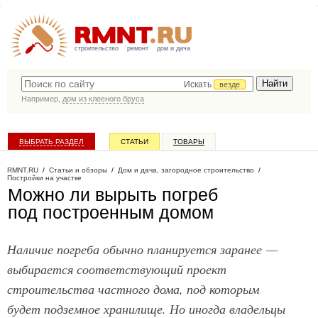
строительство
ремонт
дом и дача
Искать
везде
Например,
дом из клееного бруса
ВЫБРАТЬ РАЗДЕЛ
СТАТЬИ
ТОВАРЫ
КАТАЛОГ КОМПАНИЙ
RMNT.RU
/
Статьи и обзоры
/
Дом и дача, загородное строительство
/
Постройки на участке
Можно ли вырыть погреб
под построенным домом
Наличие погреба обычно планируется заранее —
выбирается соответствующий проект
строительства частного дома, под которым
будет подземное хранилище. Но иногда владельцы