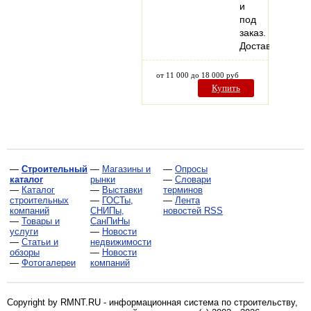
и
под
заказ.
Доставка.
от 11 000 до 18 000 руб
Купить
—
Строительный
—
Магазины и
—
Опросы
каталог
рынки
—
Словари
—
Каталог
—
Выставки
терминов
строительных
—
ГОСТы,
—
Лента
компаний
СНИПы,
новостей RSS
—
Товары и
СанПиНы
услуги
—
Новости
—
Статьи и
недвижимости
обзоры
—
Новости
—
Фотогалереи
компаний
Copyright by RMNT.RU - информационная система по
строительству,