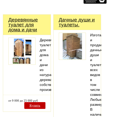
Деревянные
Дачные души и
туалет для
туалеты.
дома и дачи
Изготавливаем
Деревянные
и
туалеты
продаем
для
дачные
дома
души
и
и
дачи
туалеты
из
всех
натурального
видов
дерева,
в
собственного
том
производства.
числе
совмещенные.
Любые
от 9 000 до 25 000 руб
размеры.
Купить
В
наличии