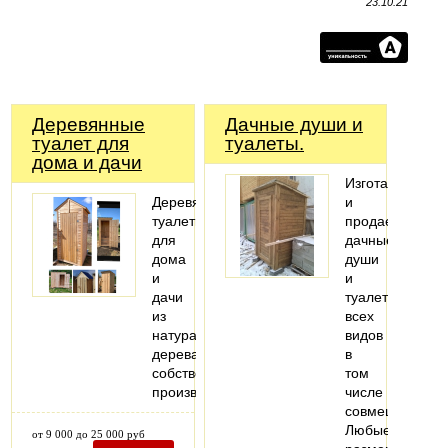
23.10.21
Деревянные
Дачные души и
туалет для
туалеты.
дома и дачи
Изготавливаем
Деревянные
и
туалеты
продаем
для
дачные
дома
души
и
и
дачи
туалеты
из
всех
натурального
видов
дерева,
в
собственного
том
производства.
числе
совмещенные.
Любые
от 9 000 до 25 000 руб