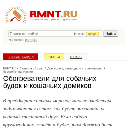
строительство
ремонт
дом и дача
Искать
везде
Например,
ипотека
ВЫБРАТЬ РАЗДЕЛ
СТАТЬИ
ТОВАРЫ
КАТАЛОГ КОМПАНИЙ
RMNT.RU
/
Статьи и обзоры
/
Дом и дача, загородное строительство
/
Постройки на участке
Обогреватели для собачьих
будок и кошачьих домиков
В преддверии сильных морозов многие владельцы
задумываются о том, как будет зимовать их
усатый-хвостатый друг. Если собака
круглогодично живёт в будке, там должно быть