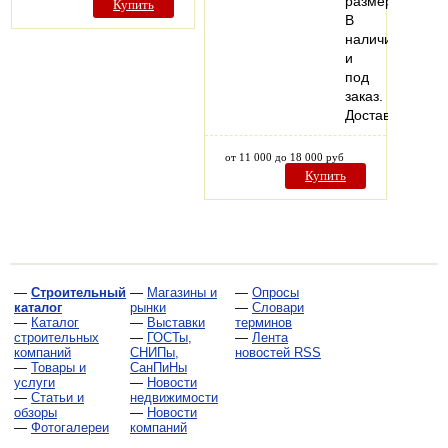
размеры.
Купить
В
наличии
и
под
заказ.
Доставка.
от 11 000 до 18 000 руб
Купить
—
Строительный
—
Магазины и
—
Опросы
каталог
рынки
—
Словари
—
Каталог
—
Выставки
терминов
строительных
—
ГОСТы,
—
Лента
компаний
СНИПы,
новостей RSS
—
Товары и
СанПиНы
услуги
—
Новости
—
Статьи и
недвижимости
обзоры
—
Новости
—
Фотогалереи
компаний