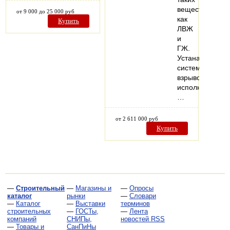
веществ,
от 9 000 до 25 000 руб
как
Купить
ЛВЖ
и
ГЖ.
Устанавливаем
системы
взрывозащище
исполнения.
…
от 2 611 000 руб
Купить
—
Строительный
—
Магазины и
—
Опросы
каталог
рынки
—
Словари
—
Каталог
—
Выставки
терминов
строительных
—
ГОСТы,
—
Лента
компаний
СНИПы,
новостей RSS
—
Товары и
СанПиНы