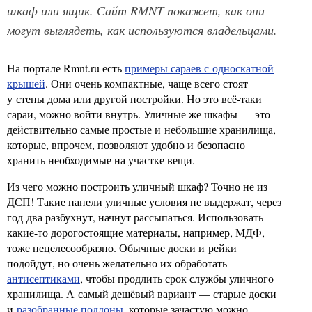
шкаф или ящик. Сайт RMNT покажет, как они
могут выглядеть, как используются владельцами.
На портале Rmnt.ru есть
примеры сараев с односкатной
крышей
. Они очень компактные, чаще всего стоят
у стены дома или другой постройки. Но это всё-таки
сараи, можно войти внутрь. Уличные же шкафы — это
действительно самые простые и небольшие хранилища,
которые, впрочем, позволяют удобно и безопасно
хранить необходимые на участке вещи.
Из чего можно построить уличный шкаф? Точно не из
ДСП! Такие панели уличные условия не выдержат, через
год-два разбухнут, начнут рассыпаться. Использовать
какие-то дорогостоящие материалы, например, МДФ,
тоже нецелесообразно. Обычные доски и рейки
подойдут, но очень желательно их обработать
антисептиками
, чтобы продлить срок службы уличного
хранилища. А самый дешёвый вариант — старые доски
и
разобранные поддоны
, которые зачастую можно