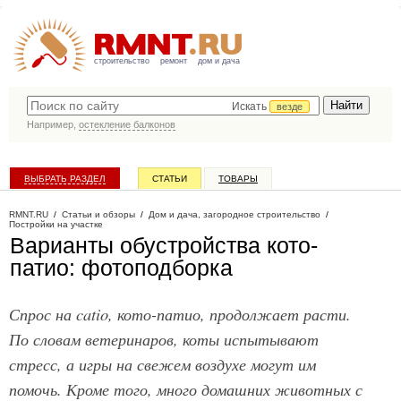
строительство
ремонт
дом и дача
Искать
везде
Например,
остекление балконов
ВЫБРАТЬ РАЗДЕЛ
СТАТЬИ
ТОВАРЫ
КАТАЛОГ КОМПАНИЙ
RMNT.RU
/
Статьи и обзоры
/
Дом и дача, загородное строительство
/
Постройки на участке
Варианты обустройства кото-
патио: фотоподборка
Спрос на catio, кото-патио, продолжает расти.
По словам ветеринаров, коты испытывают
стресс, а игры на свежем воздухе могут им
помочь. Кроме того, много домашних животных с