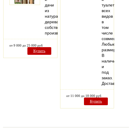
дачи
туалеты
из
всех
натурального
видов
дерева,
в
собственного
том
производства.
числе
совмещенные.
Любые
от 9 000 до 25 000 руб
размеры.
Купить
В
наличии
и
под
заказ.
Доставка.
от 11 000 до 18 000 руб
Купить