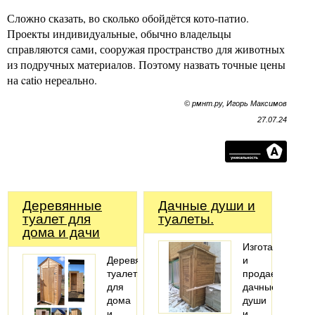
Сложно сказать, во сколько обойдётся кото-патио.
Проекты индивидуальные, обычно владельцы
справляются сами, сооружая пространство для животных
из подручных материалов. Поэтому назвать точные цены
на catio нереально.
© рмнт.ру, Игорь Максимов
27.07.24
Деревянные
Дачные души и
туалет для
туалеты.
дома и дачи
Изготавливаем
Деревянные
и
туалеты
продаем
для
дачные
дома
души
и
и