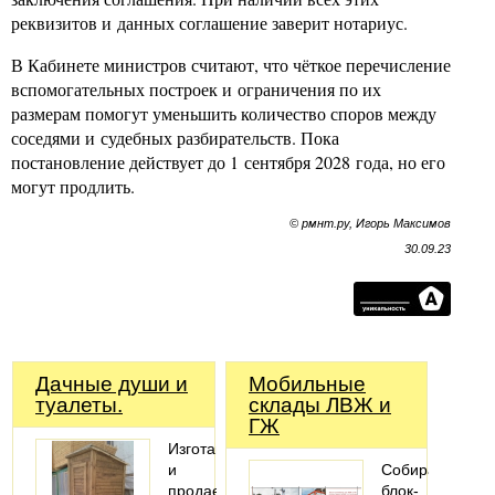
реквизитов и данных соглашение заверит нотариус.
В Кабинете министров считают, что чёткое перечисление
вспомогательных построек и ограничения по их
размерам помогут уменьшить количество споров между
соседями и судебных разбирательств. Пока
постановление действует до 1 сентября 2028 года, но его
могут продлить.
© рмнт.ру, Игорь Максимов
30.09.23
Дачные души и
Мобильные
туалеты.
склады ЛВЖ и
ГЖ
Изготавливаем
и
Собираем
продаем
блок-