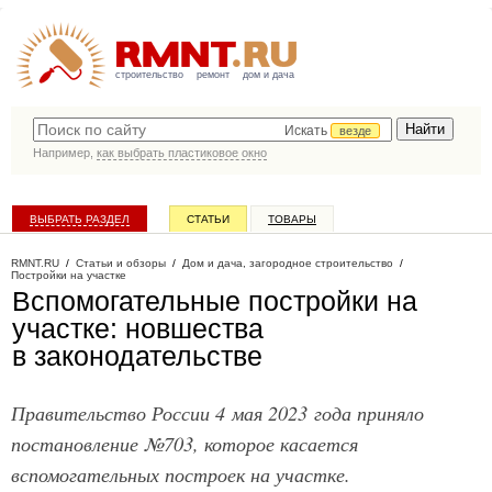
строительство
ремонт
дом и дача
Искать
везде
Например,
как выбрать пластиковое окно
ВЫБРАТЬ РАЗДЕЛ
СТАТЬИ
ТОВАРЫ
КАТАЛОГ КОМПАНИЙ
RMNT.RU
/
Статьи и обзоры
/
Дом и дача, загородное строительство
/
Постройки на участке
Вспомогательные постройки на
участке: новшества
в законодательстве
Правительство России 4 мая 2023 года приняло
постановление №703, которое касается
вспомогательных построек на участке.