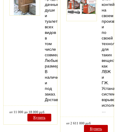
дачные
контейнеры
души
на
и
своем
туалеты
производстве
всех
и
видов
по
в
своей
том
технологии
числе
для
совмещенные.
таких
Любые
веществ,
размеры.
как
В
ЛВЖ
наличии
и
и
ГЖ.
под
Устанавливаем
заказ.
системы
Доставка.
взрывозащище
исполнения.
…
от 11 000 до 18 000 руб
Купить
от 2 611 000 руб
Купить