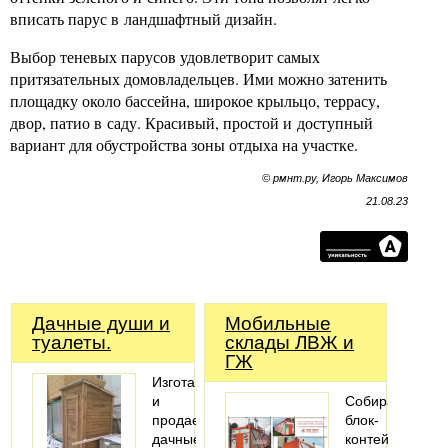
вписать парус в ландшафтный дизайн.
Выбор теневых парусов удовлетворит самых
притязательных домовладельцев. Ими можно затенить
площадку около бассейна, широкое крыльцо, террасу,
двор, патио в саду. Красивый, простой и доступный
вариант для обустройства зоны отдыха на участке.
© рмнт.ру, Игорь Максимов
21.08.23
Дачные души и
Мобильные
туалеты.
склады ЛВЖ и
ГЖ
Изготавливаем
и
Собираем
продаем
блок-
дачные
контейнеры