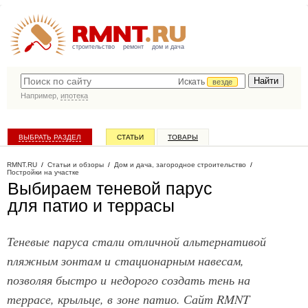
строительство
ремонт
дом и дача
Искать
везде
Например,
ипотека
ВЫБРАТЬ РАЗДЕЛ
СТАТЬИ
ТОВАРЫ
КАТАЛОГ КОМПАНИЙ
RMNT.RU
/
Статьи и обзоры
/
Дом и дача, загородное строительство
/
Постройки на участке
Выбираем теневой парус
для патио и террасы
Теневые паруса стали отличной альтернативой
пляжным зонтам и стационарным навесам,
позволяя быстро и недорого создать тень на
террасе, крыльце, в зоне патио. Сайт RMNT