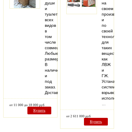
души
на
и
своем
туалеты
производстве
всех
и
видов
по
в
своей
том
технологии
числе
для
совмещенные.
таких
Любые
веществ,
размеры.
как
В
ЛВЖ
наличии
и
и
ГЖ.
под
Устанавливаем
заказ.
системы
Доставка.
взрывозащище
исполнения.
…
от 11 000 до 18 000 руб
Купить
от 2 611 000 руб
Купить