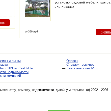
установки садовой мебели, шатра
или пикника.
ить
от 330 руб
Купить
азины и рынки
—
Опросы
тавки
—
Словари терминов
Ты, СНИПы, СанПиНы
—
Лента новостей RSS
ости недвижимости
ости компаний
оительству, ремонту, недвижимости, дизайну интерьера
. (c) 2002—2026