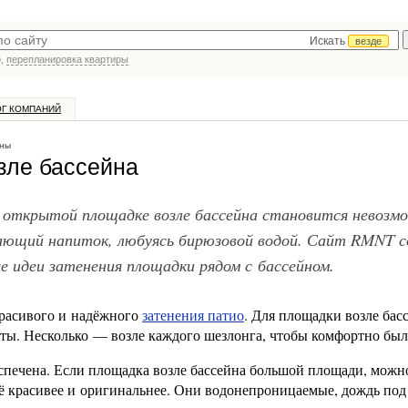
Искать
везде
р,
перепланировка квартиры
ОГ КОМПАНИЙ
ны
зле бассейна
а открытой площадке возле бассейна становится невозм
ающий напиток, любуясь бирюзовой водой. Сайт RMNT с
е идеи затенения площадки рядом с бассейном.
красивого и надёжного
затенения патио
. Для площадки возле бас
ы. Несколько — возле каждого шезлонга, чтобы комфортно был
беспечена. Если площадка возле бассейна большой площади, можн
щё красивее и оригинальнее. Они водонепроницаемые, дождь под