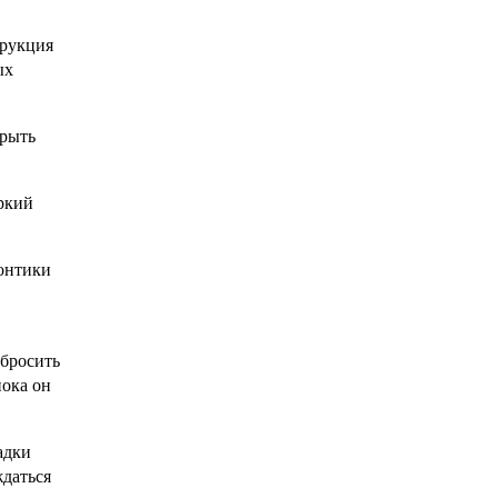
трукция
ых
крыть
ркий
Зонтики
абросить
пока он
адки
ждаться