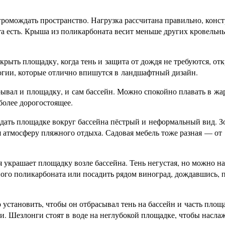
громождать пространство. Нагрузка рассчитана правильно, конс
ита есть. Крыша из поликарбоната весит меньше других кровельн
рыть площадку, когда тень и защита от дождя не требуются, от
гии, которые отлично впишутся в ландшафтный дизайн.
ывал и площадку, и сам бассейн. Можно спокойно плавать в жа
 более дорогостоящее.
дать площадке вокруг бассейна пёстрый и неформальный вид. 
ая атмосферу пляжного отдыха. Садовая мебель тоже разная — от
я украшает площадку возле бассейна. Тень негустая, но можно н
ного поликарбоната или посадить рядом виноград, дождавшись, 
установить, чтобы он отбрасывал тень на бассейн и часть площ
и. Шезлонги стоят в воде на неглубокой площадке, чтобы насла