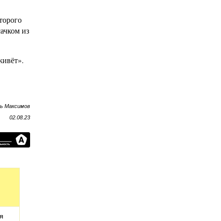
оторого
ачком из
живёт».
рь Максимов
02.08.23
я