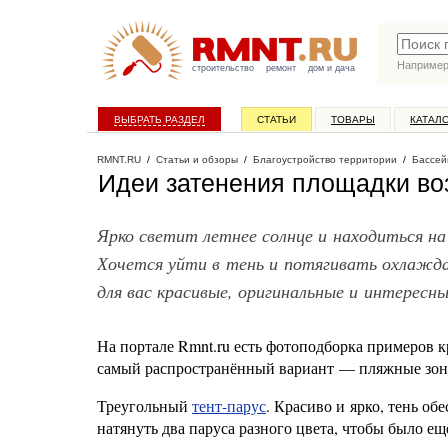
Наприме
строительство
ремонт
дом и дача
ВЫБРАТЬ РАЗДЕЛ
СТАТЬИ
ТОВАРЫ
КАТАЛ
RMNT.RU
/
Статьи и обзоры
/
Благоустройство территории
/
Бассей
Идеи затенения площадки во
Ярко светит летнее солнце и находиться н
Хочется уйти в тень и потягивать охлажд
для вас красивые, оригинальные и интересны
На портале Rmnt.ru есть фотоподборка примеров 
самый распространённый вариант — пляжные зонт
Треугольный
тент-парус
. Красиво и ярко, тень о
натянуть два паруса разного цвета, чтобы было е