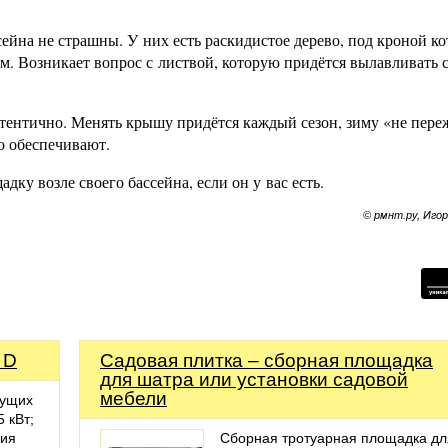
сейна не страшны. У них есть раскидистое дерево, под кроной к
. Возникает вопрос с листвой, которую придётся вылавливать с
утентично. Менять крышу придётся каждый сезон, зиму «не пере
о обеспечивают.
дку возле своего бассейна, если он у вас есть.
© рмнт.ру, Иго
 D
Садовая плитка – сборная площадка
для шатра или установки садовой
мебели
жущих
 кВт;
ния
Сборная тротуарная площадка дл