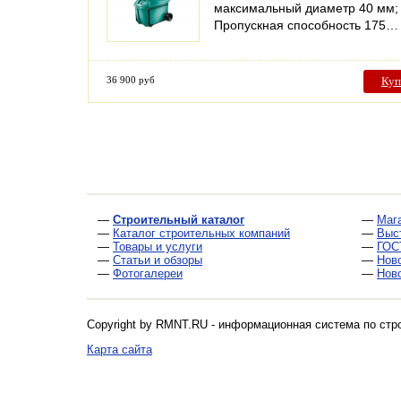
максимальный диаметр 40 мм;
Пропускная способность 175…
36 900 руб
Куп
—
Строительный каталог
—
Маг
—
Каталог строительных компаний
—
Выс
—
Товары и услуги
—
ГОС
—
Статьи и обзоры
—
Нов
—
Фотогалереи
—
Нов
Copyright by RMNT.RU - информационная система по
стр
Карта сайта