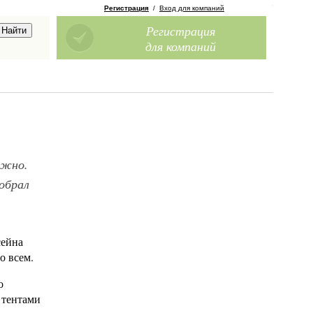
Регистрация
/
Вход для компаний
Регистрация
для компаний
ожно.
обрал
сейна
о всем.
о
 тентами