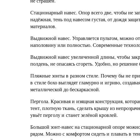
не страшен.
Стационарный навес. Опор всего две, чтобы не за
надёжная, тень под навесом густая, от дождя защ
материалов.
Выдвижной навес. Управляется пультом, можно отк
наполовину или полностью. Современные техноло
Выдвижной навес увеличенной длины, чтобы закр
полдень, не опасаясь сгореть. Удобно, но решение
Пляжные зонты в разном стиле. Почему бы не при
в стиле бохо выглядят гламурно и игриво, создав
металлической до бескаркасной.
Пергола. Красивая и изящная конструкция, котора
тент, плотную ткань, сделать крышу из непрозрач
увьёт перголу и станет зелёной кровлей.
Большой зонт-навес на стационарной опоре можно 
рядом. Можно с комфортом сидеть и плавать в тен