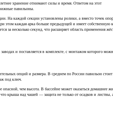
етнее хранение отнимают силы и время. Ответом на этот
движные павильоны.
кции. На каждой секции установлены ролики, а вместо точек оп
ри этом каждая арка больше предыдущей и имеет собственную 
ется за несколько секунд, что расширяет область применения жё
а заводах и поставляется в комплекте, с монтажом которого мож
тельных опций и размера. В среднем по России павильон стоит 1
таж под ключ.
ее опасной, чем высота. В бассейне может оказаться домашнее ж
 что крыша над чашей — защита не только от осадков и листвы, 