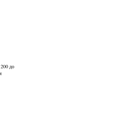
 200 до
м