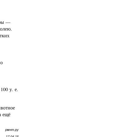
оры —
колею.
стких
но
00 у. е.
ивотное
а ещё
рмнт.ру
17.04.15