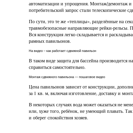
автоматизации и упрощения. Монтаж/демонтаж и л
потребительский запрос стали телескопические с
По сути, это те же «теплицы», разделённые на се
травмобезопасные направляющие рейки-рельсы. П
Вся конструкция легко складывается и раскладыва
рамных павильонов.
На видео – как работает сдвижной павильон
В таком виде защита для бассейна производится н
справиться самостоятельно.
Монтаж сдвижного павильона — пошаговое видео
Цена павильонов зависит от конструкции, дополни
за 1 кв. м, включая изготовление, доставку и мон
В некоторых случаях вода может оказаться не мен
или, хуже того, ребёнок, не умеющий плавать. Так
и оберег спокойствия хозяев.