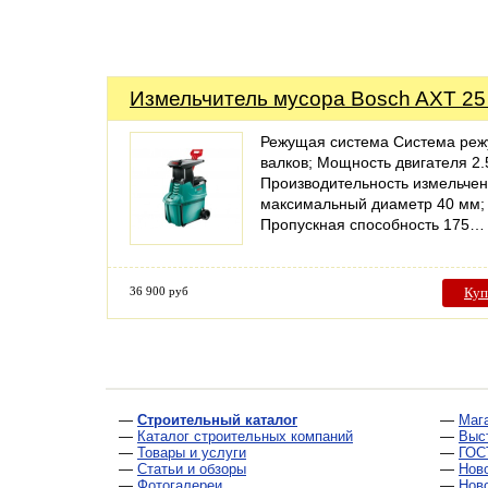
Измельчитель мусора Bosch AXT 25
Режущая система Система ре
валков; Мощность двигателя 2.5
Производительность измельче
максимальный диаметр 40 мм;
Пропускная способность 175…
36 900 руб
Куп
—
Строительный каталог
—
Маг
—
Каталог строительных компаний
—
Выс
—
Товары и услуги
—
ГОС
—
Статьи и обзоры
—
Нов
—
Фотогалереи
—
Нов