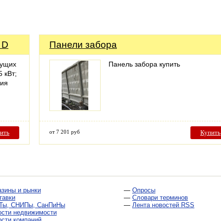
 D
Панели забора
жущих
Панель забора купить
 кВт;
ния
ить
от 7 201 руб
Купить
азины и рынки
—
Опросы
тавки
—
Словари терминов
Ты, СНИПы, СанПиНы
—
Лента новостей RSS
ости недвижимости
ости компаний