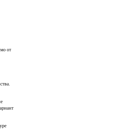
мо от
ства.
не
вариант
уре