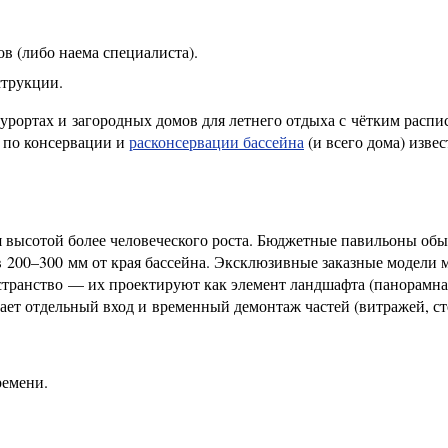
в (либо наема специалиста).
струкции.
курортах и загородных домов для летнего отдыха с чётким расп
т по консервации и
расконсервации бассейна
(и всего дома) извес
ия высотой более человеческого роста. Бюджетные павильоны об
в 200–300 мм от края бассейна. Эксклюзивные заказные модели 
странство — их проектируют как элемент ландшафта (панорамна
ает отдельный вход и временный демонтаж частей (витражей, ст
ремени.