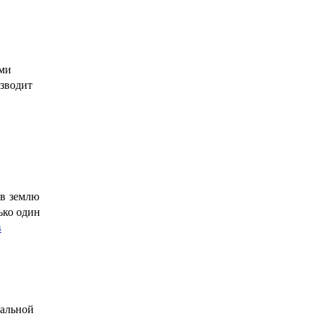
ими
азводит
 в землю
ько один
в
вальной