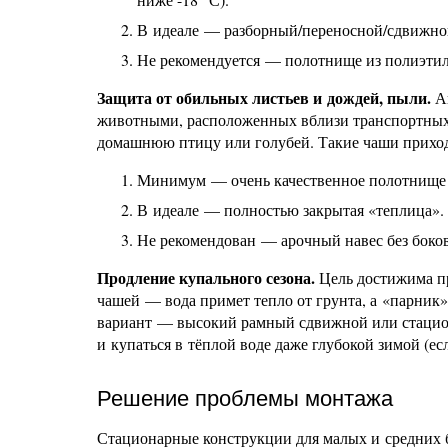
В идеале — разборный/переносной/сдвижно
Не рекомендуется — полотнище из полиэтил
Защита от обильных листьев и дождей, пыли.
Ак
животными, расположенных вблизи транспортных м
домашнюю птицу или голубей. Такие чаши приход
Минимум — очень качественное полотнище 
В идеале — полностью закрытая «теплица».
Не рекомендован — арочный навес без боковы
Продление купального сезона.
Цель достижима пр
чашей — вода примет тепло от грунта, а «парник»
вариант — высокий рамный сдвижной или стацио
и купаться в тёплой воде даже глубокой зимой (ес
Решение проблемы монтажа
Стационарные конструкции для малых и средних б