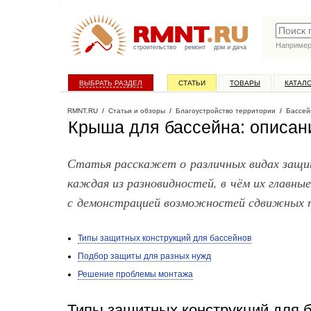
Наприме
строительство
ремонт
дом и дача
ВЫБРАТЬ РАЗДЕЛ
СТАТЬИ
ТОВАРЫ
КАТАЛ
RMNT.RU
/
Статьи и обзоры
/
Благоустройство территории
/
Бассей
Крыша для бассейна: описан
Статья расскажет о различных видах защит
каждая из разновидностей, в чём их главн
с демонстрацией возможностей сдвижных па
Типы защитных конструкций для бассейнов
Подбор защиты для разных нужд
Решение проблемы монтажа
Типы защитных конструкций для 