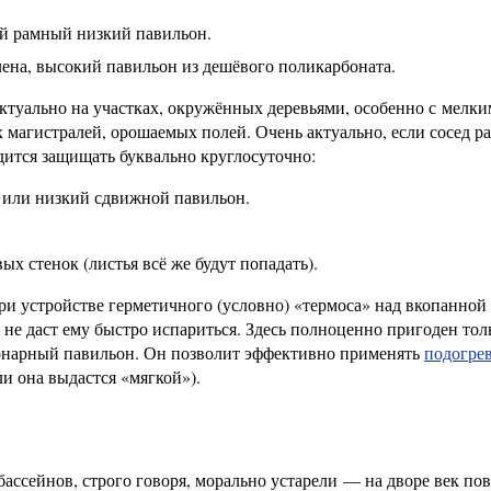
й рамный низкий павильон.
ена, высокий павильон из дешёвого поликарбоната.
туально на участках, окружённых деревьями, особенно с мелк
агистралей, орошаемых полей. Очень актуально, если сосед р
ится защищать буквально круглосуточно:
или низкий сдвижной павильон.
х стенок (листья всё же будут попадать).
и устройстве герметичного (условно) «термоса» над вкопанной
 не даст ему быстро испариться. Здесь полноценно пригоден тол
нарный павильон. Он позволит эффективно применять
подогре
ли она выдастся «мягкой»).
ассейнов, строго говоря, морально устарели — на дворе век по