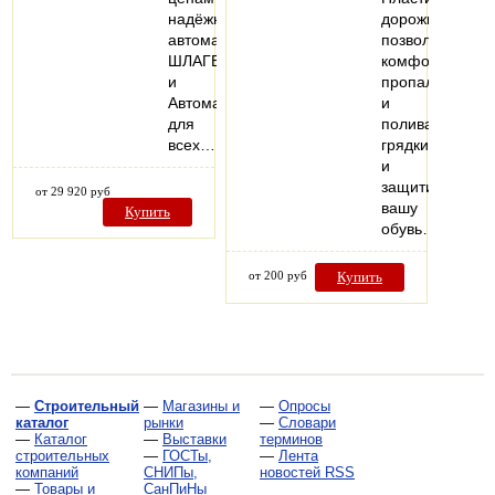
надёжные
дорожка
автоматические
позволит
ШЛАГБАУМЫ
комфортно
и
пропалывать
Автоматику
и
для
поливать
всех…
грядки
и
защитит
от 29 920 руб
вашу
Купить
обувь…
от 200 руб
Купить
—
Строительный
—
Магазины и
—
Опросы
каталог
рынки
—
Словари
—
Каталог
—
Выставки
терминов
строительных
—
ГОСТы,
—
Лента
компаний
СНИПы,
новостей RSS
—
Товары и
СанПиНы