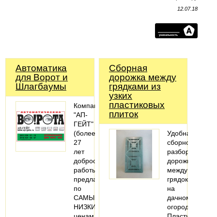
12.07.18
Автоматика
Сборная
для Ворот и
дорожка между
Шлагбаумы
грядками из
узких
пластиковых
Компания
плиток
"АП-
ГЕЙТ"
(более
Удобная
27
сборно-
лет
разборная
добросовестной
дорожка
работы)
между
предлагает
грядок
по
на
САМЫМ
дачном
НИЗКИМ
огороде.
ценам
Пластиковая