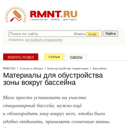
строительство
ремонт
дом и дача
Искать
везде
Например,
как выбрать кондиционер
ВЫБРАТЬ РАЗДЕЛ
СТАТЬИ
ТОВАРЫ
КАТАЛОГ КОМПАНИЙ
RMNT.RU
/
Статьи и обзоры
/
Благоустройство территории
/
Бассейны
Материалы для обустройства
зоны вокруг бассейна
Мало просто установить на участке
стационарный бассейн, нужно ещё
и облагородить зону вокруг него, чтобы было
удобно отдыхать, принимать солнечные ванны.