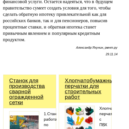
финансовой услуги. Остается надеяться, что в будущем
правительство сумеет создать условия для того, чтобы
сделать обратную ипотеку привлекательной как для
российских банков, так и для пенсионеров, повысив
процентные ставки, и обратная ипотека станет
привычным явлением и популярным кредитным
продуктом.
Александр Якунин, рмнт.ру
29.11.14
Станок для
Хлопчатобумажные
производства
перчатки для
сварной
строительных
огражденной
работ
сетки
Хлопчатобума
1.Станок
перчатки
работает
с
по
ПВХ