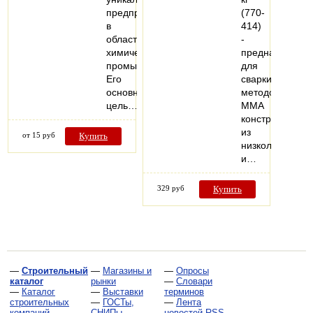
предприятие
(770-
в
414)
области
-
химической
предназначен
промышленности.
для
Его
сварки
основная
методом
цель…
MMA
конструкций
из
от 15 руб
Купить
низколегирова
и…
329 руб
Купить
—
Строительный
—
Магазины и
—
Опросы
каталог
рынки
—
Словари
—
Каталог
—
Выставки
терминов
строительных
—
ГОСТы,
—
Лента
компаний
СНИПы,
новостей RSS