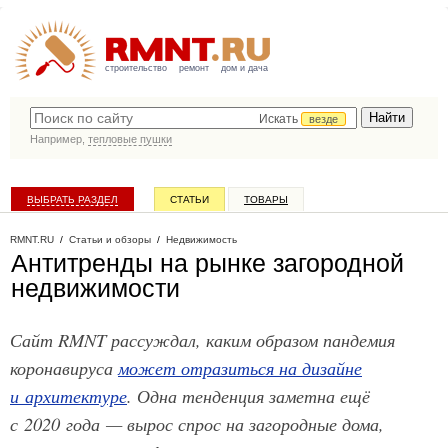
строительство
ремонт
дом и дача
Искать
везде
Например,
тепловые пушки
ВЫБРАТЬ РАЗДЕЛ
СТАТЬИ
ТОВАРЫ
КАТАЛОГ КОМПАНИЙ
RMNT.RU
/
Статьи и обзоры
/
Недвижимость
Антитренды на рынке загородной
недвижимости
Сайт RMNT рассуждал, каким образом пандемия
коронавируса
может отразиться на дизайне
и архитектуре
. Одна тенденция заметна ещё
с 2020 года — вырос спрос на загородные дома,