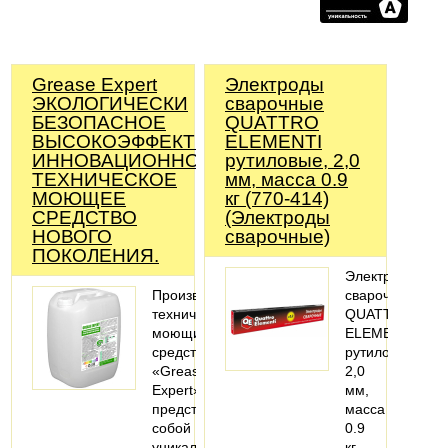
Grease Expert
Электроды
ЭКОЛОГИЧЕСКИ
сварочные
БЕЗОПАСНОЕ
QUATTRO
ВЫСОКОЭФФЕКТИВНОЕ
ELEMENTI
ИННОВАЦИОННОЕ
рутиловые, 2,0
ТЕХНИЧЕСКОЕ
мм, масса 0.9
МОЮЩЕЕ
кг (770-414)
СРЕДСТВО
(Электроды
НОВОГО
сварочные)
ПОКОЛЕНИЯ.
Электроды
Производство
сварочные
технических
QUATTRO
моющих
ELEMENTI
средств
рутиловые,
«Grease
2,0
Expert»
мм,
представляет
масса
собой
0.9
уникальное
кг