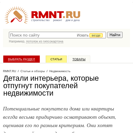
строительство
ремонт
дом и дача
Искать
везде
Например,
потолок из гипсокартона
ВЫБРАТЬ РАЗДЕЛ
СТАТЬИ
ТОВАРЫ
КАТАЛОГ КОМПАНИЙ
RMNT.RU
/
Статьи и обзоры
/
Недвижимость
Детали интерьера, которые
отпугнут покупателей
недвижимости
Потенциальные покупатели дома или квартиры
всегда весьма придирчиво осматривают объект,
оценивая его по разным критериям. Они хотят