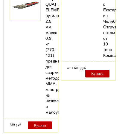
QUATTRO
г.
ELEMENTI
Екатеринбурга
рутиловые,
и г.
2,5
Челябинска.
мм,
Отгрузка
масса
оптом
0,9
от
кг
10
(770-
тонн.
421)
Компания…
предназначен
для
от 1 600 руб
сварки
Купить
методом
MMA
конструкций
из
низколегированных
и
малоуглеродистых…
289 руб
Купить