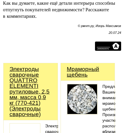
Как вы думаете, какие ещё детали интерьера способны
отпугнуть покупателей недвижимости? Расскажите
в комментариях.
© рмнт.ру, Игорь Максимов
20.07.24
Электроды
Мраморный
сварочные
щебень
QUATTRO
ELEMENTI
Предлагаем
рутиловые, 2,5
Вашему
мм, масса 0,9
вниманию
кг (770-421)
мраморный
(Электроды
щебень.
сварочные)
Производствен
участки
Электроды
расположены
сварочные
вблизи