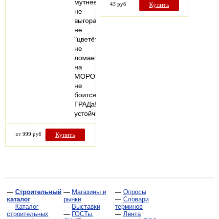
мутнеет,
43 руб
Купить
не
выгорает,
не
"цветёт"
не
ломается
на
МОРОЗе,
не
боится
ГРАДа!
устойчив…
от 999 руб
Купить
—
Строительный
—
Магазины и
—
Опросы
каталог
рынки
—
Словари
—
Каталог
—
Выставки
терминов
строительных
—
ГОСТы,
—
Лента