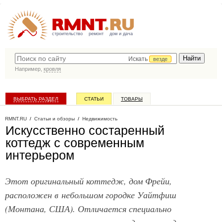
строительство
ремонт
дом и дача
Искать
везде
Например,
кровля
ВЫБРАТЬ РАЗДЕЛ
СТАТЬИ
ТОВАРЫ
КАТАЛОГ КОМПАНИЙ
RMNT.RU
/
Статьи и обзоры
/
Недвижимость
Искусственно состаренный
коттедж с современным
интерьером
Этот оригинальный коттедж, дом Фрейи,
расположен в небольшом городке Уайтфиш
(Монтана, США). Отличается специально