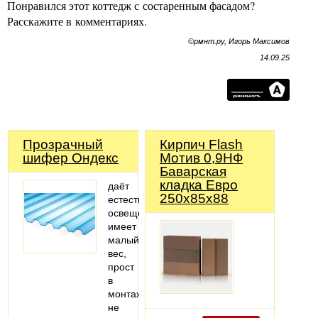
Понравился этот коттедж с состаренным фасадом?
Расскажите в комментариях.
©рмнт.ру, Игорь Максимов
14.09.25
Прозрачный
Кирпич Flash
шифер Ондекс
Мотив 0,9НФ
Баварская
кладка Евро
даёт
250х85х88
естественное
освещение
имеет
малый
вес,
прост
в
монтаже
не