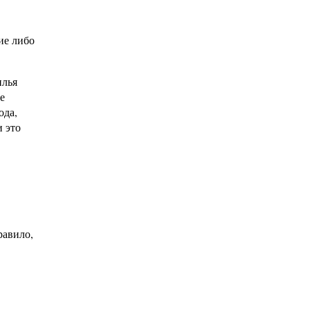
ие либо
илья
е
ода,
и это
равило,