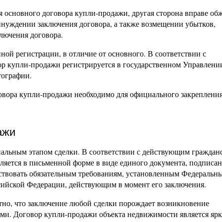
я основного договора купли-продажи, другая сторона вправе об
ринуждении заключения договора, а также возмещении убытков,
лючения договора.
ной регистрации, в отличие от основного. В соответствии с
ор купли-продажи регистрируется в государственном Управлени
тографии.
овора купли-продажи необходимо для официального закреплени
ажи
нальным этапом сделки. В соответствии с действующим граждан
вляется в письменной форме в виде единого документа, подписа
тствовать обязательным требованиям, установленным Федеральн
ийской Федерации, действующим в момент его заключения.
стно, что заключение любой сделки порождает возникновение
ми. Договор купли-продажи объекта недвижимости является яр