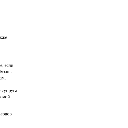
акже
е, если
бязаны
ам,
о супруга
лемой
оговор