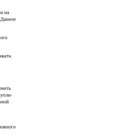
и на
 Данное
ного
ржать:
ючить
купли-
вной
новного