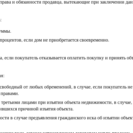
права и обязанности продавца, вытекающие при заключении да
:
уммы.
роцентов, если дом не приобретается своевременно.
, если покупатель отказывается оплатить покупку и принять об
ан:
вободный от любых обременений, в случае, если покупатель не
 правами.
третьими лицами при изъятии объекта недвижимости, в случае,
вившихся причиной изъятия объекта.
сти в случае предъявления гражданского иска об изъятии объек
жащем виде, заранее установленном договором купли-продажи.