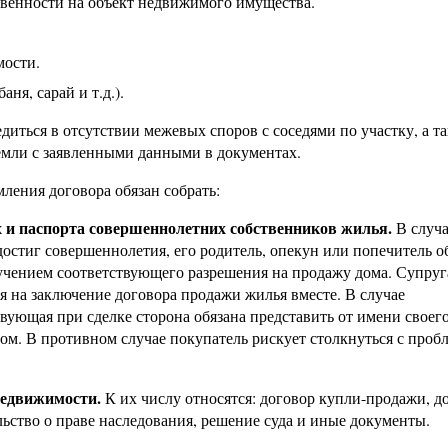
твенности на объект недвижимого имущества.
мости.
ня, сарай и т.д.).
диться в отсутствии межевых споров с соседями по участку, а т
земли с заявленными данными в документах.
ления договора обязан собрать:
 и паспорта совершеннолетних собственников жилья.
В случа
остиг совершеннолетия, его родитель, опекун или попечитель о
лучением соответствующего разрешения на продажу дома. Супруг
я на заключение договора продажи жилья вместе. В случае
вующая при сделке сторона обязана представить от имени своег
ом. В противном случае покупатель рискует столкнуться с проб
недвижимости.
К их числу относятся: договор купли-продажи, д
льство о праве наследования, решение суда и иные документы.