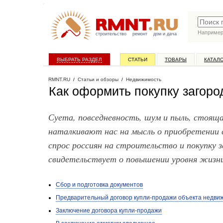
Наприме
строительство
ремонт
дом и дача
ВЫБРАТЬ РАЗДЕЛ
СТАТЬИ
ТОВАРЫ
КАТАЛ
RMNT.RU
/
Статьи и обзоры
/
Недвижимость
Как оформить покупку загоро
Суета, повседневность, шум и пыль, стояща
наталкивают нас на мысль о приобретении с
спрос россиян на строительство и покупку 
свидетельствует о повышении уровня жизни
Сбор и подготовка документов
Предварительный договор купли-продажи объекта недви
Заключение договора купли-продажи