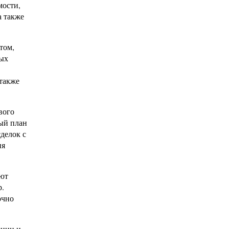
мости,
а также
том,
бых
 также
вого
ный план
делок с
ия
ают
р.
очно
ении и