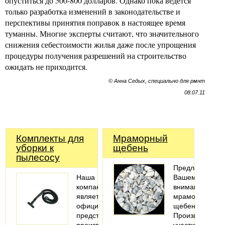
опуститься до 500-800 долларов. Однако пока ведется
только разработка изменений в законодательстве и
перспективы принятия поправок в настоящее время
туманны. Многие эксперты считают, что значительного
снижения себестоимости жилья даже после упрощения
процедуры получения разрешений на строительство
ожидать не приходится.
© Анна Седых, специально для рмнт
08.07.11
Комплекты для
Мраморный
уборки к
щебень
пылесосу
Предлагаем
Наша
Вашему
компания
вниманию
является
мраморный
официальным
щебень.
представителем
Производствен