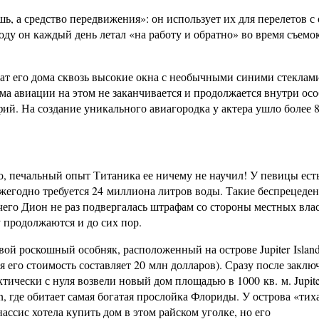
ь, а средство передвижения»: он использует их для перелетов с
ду он каждый день летал «на работу и обратно» во время съемо
т его дома сквозь высокие окна с необычными синими стеклам
ема авиации на этом не заканчивается и продолжается внутри осо
ий. На создание уникального авиагородка у актера ушло более 8
о, печальный опыт Титаника ее ничему не научил! У певицы ест
ежегодно требуется 24 миллиона литров воды. Такие беспрецеде
чего Дион не раз подвергалась штрафам со стороны местных влас
 продолжаются и до сих пор.
вой роскошный особняк, расположенный на острове Jupiter Islan
ня его стоимость составляет 20 млн долларов). Сразу после заклю
тически с нуля возвели новый дом площадью в 1000 кв. м. Jupiter
, где обитает самая богатая прослойка Флориды. У острова «тиха
ассис хотела купить дом в этом райском уголке, но его