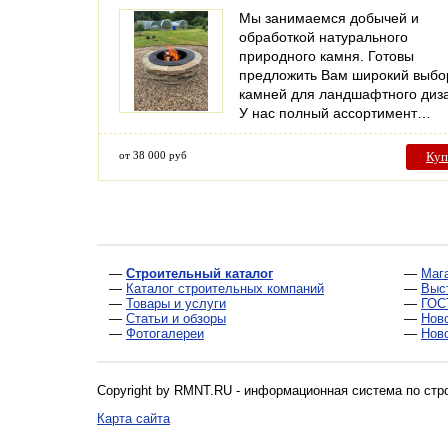
Мы занимаемся добычей и
обработкой натурального
природного камня. Готовы
предложить Вам широкий выбо
камней для ландшафтного диз
У нас полный ассортимент…
от 38 000 руб
Куп
—
Строительный каталог
—
Маг
—
Каталог строительных компаний
—
Выс
—
Товары и услуги
—
ГОС
—
Статьи и обзоры
—
Нов
—
Фотогалереи
—
Нов
Copyright by RMNT.RU - информационная система по
стр
Карта сайта