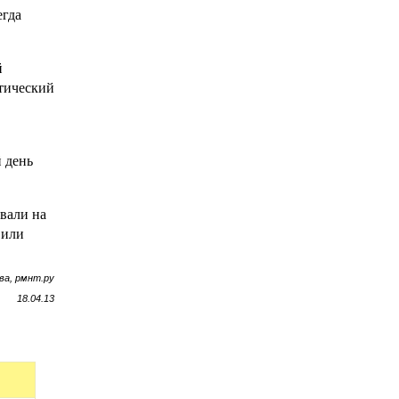
егда
й
отический
 день
вали на
 или
ва, рмнт.ру
18.04.13