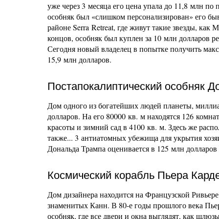
уже через 3 месяца его цена упала до 11,8 млн по
особняк был «слишком персонализирован» его быв
районе Serra Retreat, где живут такие звезды, ка
концов, особняк был куплен за 10 млн долларов
Сегодня новый владелец в попытке получить макс
15,9 млн долларов.
Постапокалиптический особняк Д
Дом одного из богатейших людей планеты, миллиа
долларов. На его 80000 кв. м находятся 126 комна
красоты и зимний сад в 4100 кв. м. Здесь же рас
также... 3 антиатомных убежища для укрытия хозя
Дональда Трампа оценивается в 125 млн долларо
Космический корабль Пьера Кард
Дом дизайнера находится на Французской Ривьере
знаменитых Канн. В 80-е годы прошлого века Пь
особняк, где все двери и окна выглядят, как шлю