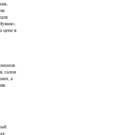
вам,
ом
нцов
Мумия».
о цене в
ллионов
я, салон
шин, а
няк
ный
мых