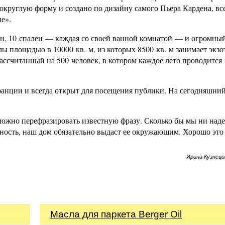
 округлую форму и создано по дизайну самого Пьера Кардена, вс
е».
кон, 10 спален — каждая со своей ванной комнатой — и огромны
лы площадью в 10000 кв. м, из которых 8500 кв. м занимает экз
рассчитанный на 500 человек, в котором каждое лето проводится
анции и всегда открыт для посещения публики. На сегодняшний
можно перефразировать известную фразу. Сколько бы мы ни наде
ость, наш дом обязательно выдаст ее окружающим. Хорошо это
Ирина Кузнецо
Масла для паркета Berger Oil