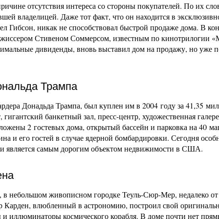
 причине отсутствия интереса со стороны покупателей. По их сло
шей владелицей. Даже тот факт, что он находится в эксклюзивн
к Мел Гибсон, никак не способствовал быстрой продаже дома. В ко
 режиссером Стивеном Соммерсом, известным по кинотрилогии «
имальные дивиденды, вновь выставил дом на продажу, но уже п
ональда Трампа
рдера Донадьда Трампа, был куплен им в 2004 году за 41,35 ми
т, гигантский банкетный зал, пресс-центр, художественная галере
положены 2 гостевых дома, открытый бассейн и парковка на 40 ма
ина и его гостей в случае ядерной бомбардировки. Сегодня особ
в и является самым дорогим объектом недвижимости в США.
ена
, в небольшом живописном городке Теуль-Сюр-Мер, недалеко от
ер Карден, влюбленный в астрономию, построил свой оригиналь
зы и иллюминаторы космического корабля. В доме почти нет пря