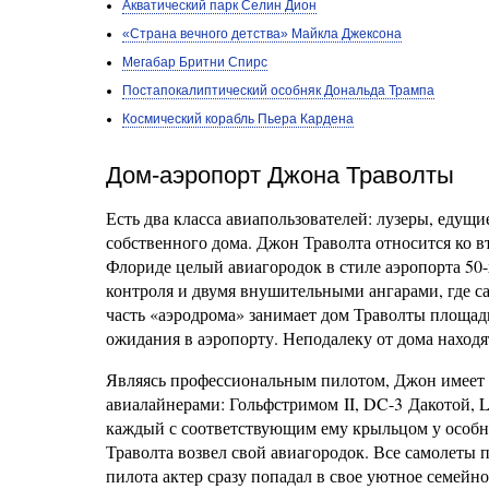
Акватический парк Селин Дион
«Страна вечного детства» Майкла Джексона
Мегабар Бритни Спирс
Постапокалиптический особняк Дональда Трампа
Космический корабль Пьера Кардена
Дом-аэропорт Джона Траволты
Есть два класса авиапользователей: лузеры, едущие
собственного дома. Джон Траволта относится ко в
Флориде целый авиагородок в стиле аэропорта 50-
контроля и двумя внушительными ангарами, где 
часть «аэродрома» занимает дом Траволты площадь
ожидания в аэропорту. Неподалеку от дома находя
Являясь профессиональным пилотом, Джон имеет 
авиалайнерами: Гольфстримом II, DC-3 Дакотой, Lo
каждый с соответствующим ему крыльцом у особн
Траволта возвел свой авиагородок. Все самолеты 
пилота актер сразу попадал в свое уютное семейн