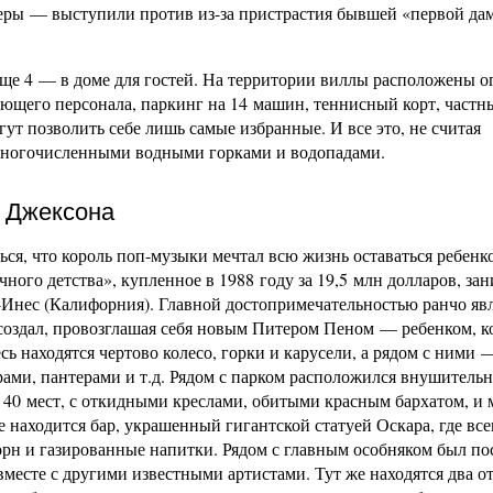
неры — выступили против из-за пристрастия бывшей «первой да
 еще 4 — в доме для гостей. На территории виллы расположены 
ающего персонала, паркинг на 14 машин, теннисный корт, частн
гут позволить себе лишь самые избранные. И все это, не считая
 многочисленными водными горками и водопадами.
а Джексона
ся, что король поп-музыки мечтал всю жизнь оставаться ребенк
чного детства», купленное в 1988 году за 19,5 млн долларов, за
а-Инес (Калифорния). Главной достопримечательностью ранчо яв
создал, провозглашая себя новым Питером Пеном — ребенком, 
сь находятся чертово колесо, горки и карусели, а рядом с ними
рами, пантерами и т.д. Рядом с парком расположился внушитель
а 40 мест, с откидными креслами, обитыми красным бархатом, и
 находится бар, украшенный гигантской статуей Оскара, где все
рн и газированные напитки. Рядом с главным особняком был по
 вместе с другими известными артистами. Тут же находятся два 