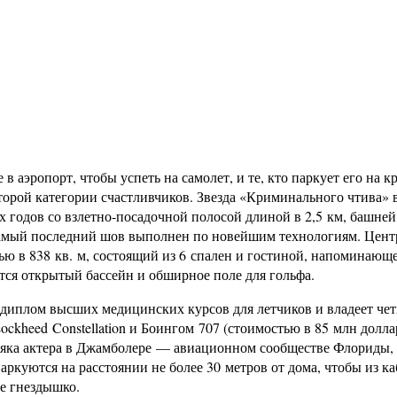
 в аэропорт, чтобы успеть на самолет, и те, кто паркует его на 
торой категории счастливчиков. Звезда «Криминального чтива» 
х годов со взлетно-посадочной полосой длиной в 2,5 км, башней
самый последний шов выполнен по новейшим технологиям. Цен
ю в 838 кв. м, состоящий из 6 спален и гостиной, напоминающе
тся открытый бассейн и обширное поле для гольфа.
диплом высших медицинских курсов для летчиков и владеет че
ckheed Constellation и Боингом 707 (стоимостью в 85 млн долла
яка актера в Джамболере — авиационном сообществе Флориды, 
паркуются на расстоянии не более 30 метров от дома, чтобы из к
ое гнездышко.