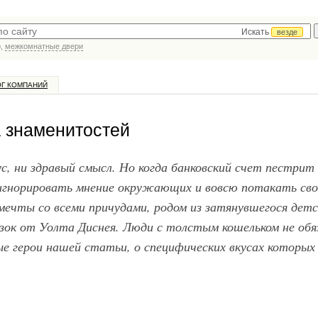
Искать
везде
р,
межкомнатные двери
ОГ КОМПАНИЙ
 знаменитостей
ус, ни здравый смысл. Но когда банковский счет пестрит
гнорировать мнение окружающих и вовсю потакать св
мечты со всеми причудами, родом из затянувшегося дет
зок от Уолта Диснея. Люди с толстым кошельком не обя
е герои нашей статьи, о специфических вкусах которых