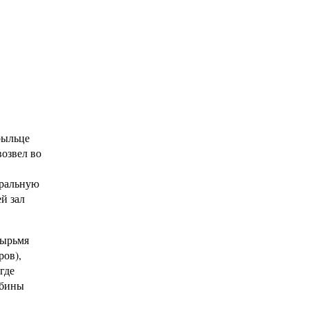
крыльце
возвел во
тральную
й зал
тырьмя
ров),
где
абины