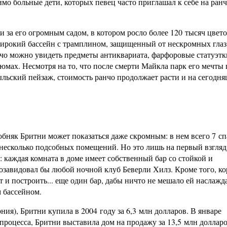
имо больные дети, которых певец часто приглашал к себе на ранч
за его огромным садом, в котором росло более 120 тысяч цвето
широкий бассейн с трамплином, защищенный от нескромных глаз
чо можно увидеть предметы антиквариата, фарфоровые статуэтк
юмах. Несмотря на то, что после смерти Майкла парк его мечты
ыльский пейзаж, стоимость ранчо продолжает расти и на сегодн
бняк Бритни может показаться даже скромным: в нем всего 7 сп
е несколько подсобных помещений. Но это лишь на первый взгляд
: каждая комната в доме имеет собственный бар со стойкой и
озавидовал бы любой ночной клуб Беверли Хилз. Кроме того, ко
 и построить... еще один бар, дабы ничто не мешало ей наслажд
 бассейном.
я), Бритни купила в 2004 году за 6,3 млн долларов. В январе
 процесса, Бритни выставила дом на продажу за 13,5 млн долларо