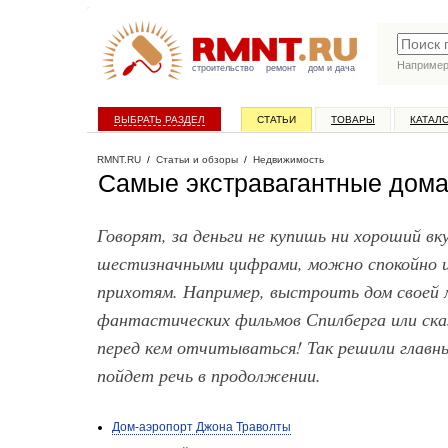
Наприме
строительство
ремонт
дом и дача
ВЫБРАТЬ РАЗДЕЛ
СТАТЬИ
ТОВАРЫ
КАТАЛ
RMNT.RU
/
Статьи и обзоры
/
Недвижимость
Самые экстравагантные дома
Говорят, за деньги не купишь ни хороший вк
шестизначными цифрами, можно спокойно и
прихотям. Например, выстроить дом своей 
фантастических фильмов Спилберга или ска
перед кем отчитываться! Так решили главны
пойдет речь в продолжении.
Дом-аэропорт Джона Траволты