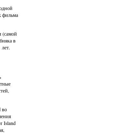
 одной
к фильма
и (самой
бняка в
 лет.
ь
нтные
тей,
d во
чения
 Island
я,