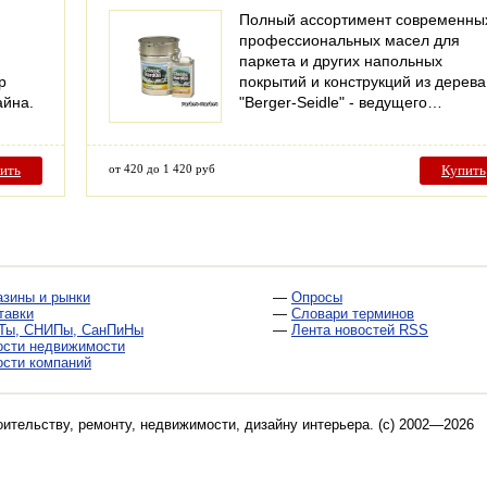
Полный ассортимент современны
профессиональных масел для
паркета и других напольных
р
покрытий и конструкций из дерева
айна.
"Berger-Seidle" - ведущего…
ить
от 420 до 1 420 руб
Купить
азины и рынки
—
Опросы
тавки
—
Словари терминов
Ты, СНИПы, СанПиНы
—
Лента новостей RSS
ости недвижимости
ости компаний
оительству, ремонту, недвижимости, дизайну интерьера
. (c) 2002—2026