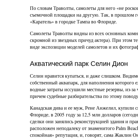
По словам Траволты, самолеты для него «не роскош
съемочной площадки на другую. Так, в прошлом го
«Каратель» в городке Тампа во Флориде.
Самолеты Траволты видны из всех основных комна
скромной из звездных причуд актера). При этом т
виде экспозиции моделей самолетов и их фотограф
Акватический парк Селин Дион
Селин нравится купаться, и даже слишком. Видим
собственный аквапарк, для наполнения которого 
водные затраты иссушили местные резервы, из-за 
причем судебные разбирательства по этому поводу
Канадская дива и ее муж, Рене Анжелил, купили с
Флориде, в 2005 году за 12,5 млн долларов (сегод
сделки они занялись реконструкцией здания и прак
расположен неподалеку от знаменитого Palm Beach
спокойная» репутация, и, говорят, сама Жаклин Он