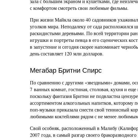
зала с большим экраном и кушетками, где неизлеч
с комфортом смотреть свои любимые фильмы.
При жизни Майкла около 40 садовников ухаживали 
уголков мира. Неподалеку от сада расположился 
раскидистыми деревьями. По всей территории ран
игрушки и портреты певца в его сценических кост
в запустение и сегодня скорее напоминает черноб
день составляет 120 млн долларов.
Мегабар Бритни Спирс
По сравнению с другими «звездными» домами, осо
7 ванных комнат, гостиная, столовая, кухня и ещ
поскольку фантазия Бритни не подвластна цензуре
ассортиментом алкогольных напитков, которому п
поп-музыки приказала снести свой теннисный корт
любимыми коктейлями рядом с не менее любимым
Свой особняк, расположенный в Малибу (Калифорни
2007 года, в самый разгар своего бракоразводного