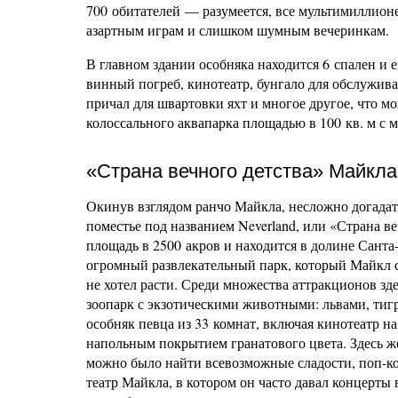
700 обитателей — разумеется, все мультимиллио
азартным играм и слишком шумным вечеринкам.
В главном здании особняка находится 6 спален и
винный погреб, кинотеатр, бунгало для обслужив
причал для швартовки яхт и многое другое, что мо
колоссального аквапарка площадью в 100 кв. м с
«Страна вечного детства» Майкл
Окинув взглядом ранчо Майкла, несложно догадать
поместье под названием Neverland, или «Страна ве
площадь в 2500 акров и находится в долине Сант
огромный развлекательный парк, который Майкл 
не хотел расти. Среди множества аттракционов зде
зоопарк с экзотическими животными: львами, тиг
особняк певца из 33 комнат, включая кинотеатр н
напольным покрытием гранатового цвета. Здесь же
можно было найти всевозможные сладости, поп-ко
театр Майкла, в котором он часто давал концерты