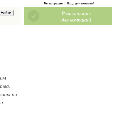
Регистрация
/
Вход для компаний
Регистрация
для компаний
оим
ства,
заны ни
 и