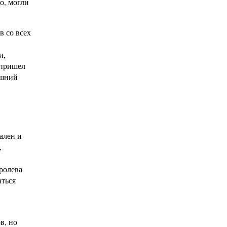
о, могли
в со всех
и,
 пришел
яшний
ален и
,
ролева
аться
в, но