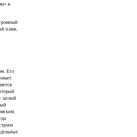
мы» к
огромный
ый пляж,
ом. Его
нимает
ляется
который
 — целый
ный
 мягким
гда
строен
отдельных