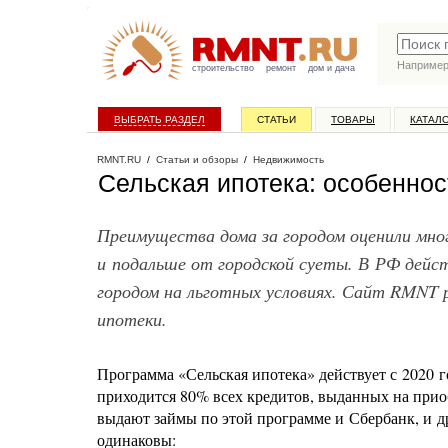
Наприме
строительство
ремонт
дом и дача
ВЫБРАТЬ РАЗДЕЛ
СТАТЬИ
ТОВАРЫ
КАТАЛ
RMNT.RU
/
Статьи и обзоры
/
Недвижимость
Сельская ипотека: особеннос
Преимущества дома за городом оценили мно
и подальше от городской суеты. В РФ дейст
городом на льготных условиях. Сайт RMNT 
ипотеки.
Программа «Сельская ипотека» действует с 2020 г
приходится 80% всех кредитов, выданных на прио
выдают займы по этой программе и Сбербанк, и д
одинаковы: