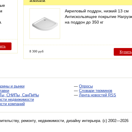
ные
ом
Акриловый поддон, низкий 13 см
Антискользящее покрытие Нагруз
з.
на поддон до 350 кг
ить
8 300 руб
Купить
азины и рынки
—
Опросы
тавки
—
Словари терминов
Ты, СНИПы, СанПиНы
—
Лента новостей RSS
ости недвижимости
ости компаний
оительству, ремонту, недвижимости, дизайну интерьера
. (c) 2002—2026