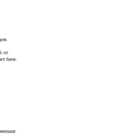
дом.
% от
ет банк.
,
 меньше