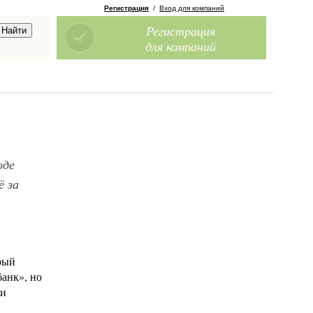
Регистрация
/
Вход для компаний
Регистрация
для компаний
оде
ё за
орый
банк», но
ки