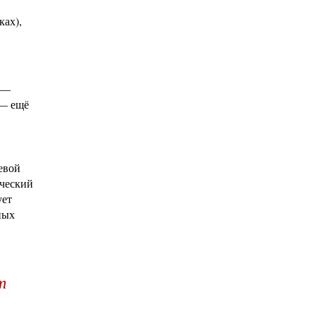
ках),
ц —
 — ещё
евой
рческий
ует
ных
т