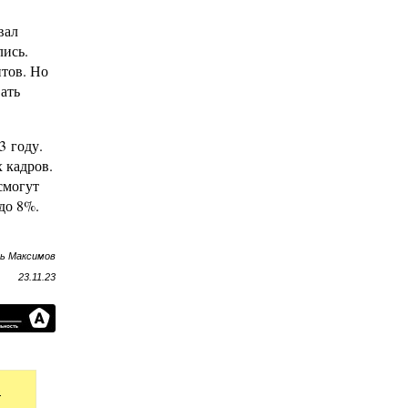
вал
лись.
итов. Но
вать
3 году.
 кадров.
смогут
до 8%.
рь Максимов
23.11.23
4