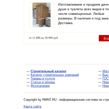
Изготавливаем и продаем дач
души и туалеты всех видов в т
числе совмещенные. Любые
размеры. В наличии и под зака
Доставка.
от 11 000 до 18 000 руб
Куп
—
Строительный каталог
—
Маг
—
Каталог строительных компаний
—
Выс
—
Товары и услуги
—
ГОС
—
Статьи и обзоры
—
Нов
—
Фотогалереи
—
Нов
Copyright by RMNT.RU - информационная система по
стр
Карта сайта