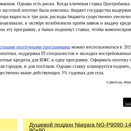
ванная. Однако есть риски. Когда ключевая ставка Центробанка
о льготной ипотеке была невелика, бюджет государства выдержи
ятора выросла в три раза, расходы бюджета существенно увеличи
анавливали, в октябре возобновили приём заявок и выдачу кред
и на эту программу, а банки поднимут ставки, чтобы компенсиро
готными ипотечными программами
можно воспользоваться в 202
я ипотеки, поддержка IT-специалистов и молодых востребованных
ьготные кредиты для ИЖС в одну программу. Оформить ипотеку 
я городов, и для посёлков. Однако ставку планируется поднять 
щественно выше действующих 3% годовых для села.
© рмнт.ру, Иго
Душевой поддон Niagara NG-P9090-1
90x90