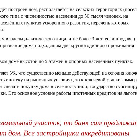
дет построен дом, располагается на сельских территориях (посёл
ого типа с численностью населения до 30 тысяч человек, на
аселённых пунктах ускоренного развития, перечень которых
и.
я у владельца-физического лица, и не более 3 лет, если продаве
 признание дома подходящим для круглогодичного проживания
вом доме высотой до 5 этажей в опорных населённых пунктах.
вляет 3%, что существенно меньше действующей на сегодня ключ
ь ипотеку на рыночных условиях, то к ключевой ставке комме
ы сделать покупку дома в селе доступной, государство субсидир
вки. Это основное условие работы ипотечных кредитов на льгот
земельный участок, то банк сам предложи
ит дом. Все застройщики аккредитованы