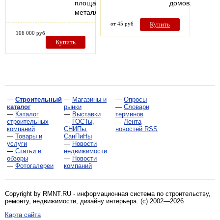
площади,
домов.
металлический…
от 45 руб
Купить
106 000 руб
Купить
—
Строительный
—
Магазины и
—
Опросы
каталог
рынки
—
Словари
—
Каталог
—
Выставки
терминов
строительных
—
ГОСТы,
—
Лента
компаний
СНИПы,
новостей RSS
—
Товары и
СанПиНы
услуги
—
Новости
—
Статьи и
недвижимости
обзоры
—
Новости
—
Фотогалереи
компаний
Copyright by RMNT.RU - информационная система по
строительству,
ремонту, недвижимости, дизайну интерьера
. (c) 2002—2026
Карта сайта