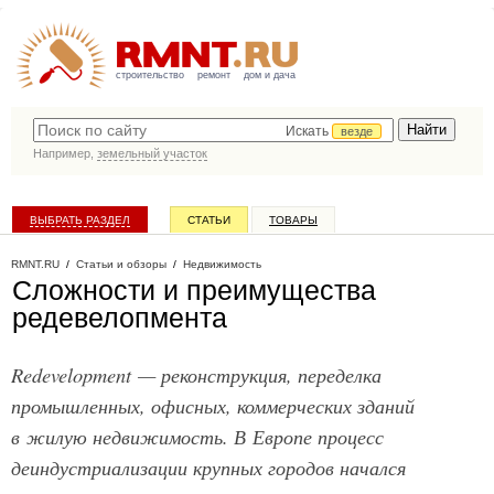
строительство
ремонт
дом и дача
Искать
везде
Например,
земельный участок
ВЫБРАТЬ РАЗДЕЛ
СТАТЬИ
ТОВАРЫ
КАТАЛОГ КОМПАНИЙ
RMNT.RU
/
Статьи и обзоры
/
Недвижимость
Сложности и преимущества
редевелопмента
Redevelopment — реконструкция, переделка
промышленных, офисных, коммерческих зданий
в жилую недвижимость. В Европе процесс
деиндустриализации крупных городов начался