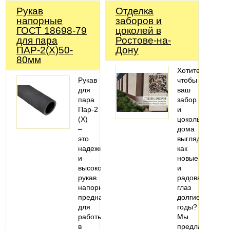
Рукав
Отделка
напорные
заборов и
ГОСТ 18698-79
цоколей в
для пара
Ростове-на-
ПАР-2(Х)50-
Дону
80мм
Хотите,
Рукав
чтобы
для
ваш
пара
забор
Пар-2
и
(X)
цоколь
–
дома
это
выглядели
надежный
как
и
новые
высококачественный
и
рукав
радовали
напорный,
глаз
предназначенный
долгие
для
годы?
работы
Мы
в
предлагаем