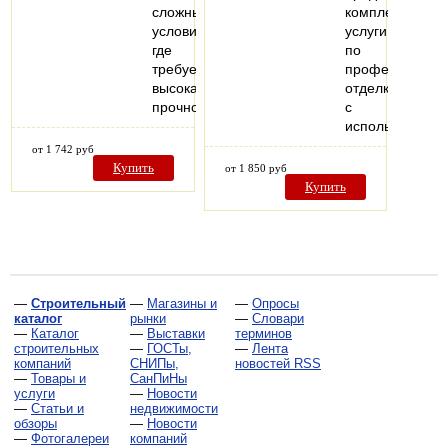
сложных
комплексные
условиях,
услуги
где
по
требуется
профессионал
высокая
отделке
прочность…
с
использовани
от 1 742 руб
Купить
от 1 850 руб
Купить
—
Строительный
—
Магазины и
—
Опросы
каталог
рынки
—
Словари
—
Каталог
—
Выставки
терминов
строительных
—
ГОСТы,
—
Лента
компаний
СНИПы,
новостей RSS
—
Товары и
СанПиНы
услуги
—
Новости
—
Статьи и
недвижимости
обзоры
—
Новости
—
Фотогалереи
компаний