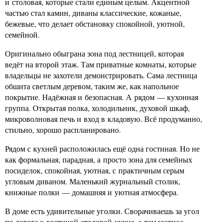
и столовая, которые стали единым целым. Акцентной
частью стал камин, диваны классические, кожаные,
бежевые, что делает обстановку спокойной, уютной,
семейной.
Оригинально обыграна зона под лестницей, которая
ведёт на второй этаж. Там приватные комнаты, которые
владельцы не захотели демонстрировать. Сама лестница
обшита светлым деревом, таким же, как напольное
покрытие. Надёжная и безопасная. А рядом — кухонная
группа. Открытая полка, холодильник, духовой шкаф,
микроволновая печь и вход в кладовую. Всё продуманно,
стильно, хорошо распланировано.
Рядом с кухней расположилась ещё одна гостиная. Но не
как формальная, парадная, а просто зона для семейных
посиделок, спокойная, уютная, с практичным серым
угловым диваном. Маленький журнальный столик,
книжные полки — домашняя и уютная атмосфера.
В доме есть удивительные уголки. Сворачиваешь за угол
по дороге к гостиной-столовой-кухне, а там уютное,