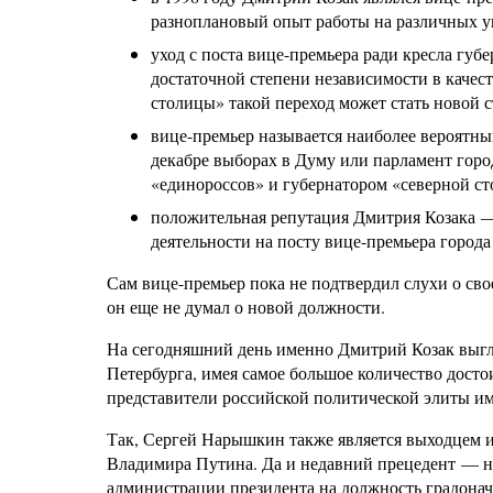
разноплановый опыт работы на различных 
уход с поста вице-премьера ради кресла гу
достаточной степени независимости в качес
столицы» такой переход может стать новой с
вице-премьер называется наиболее вероятн
декабре выборах в Думу или парламент горо
«единороссов» и губернатором «северной сто
положительная репутация Дмитрия Козака —
деятельности на посту вице-премьера город
Сам вице-премьер пока не подтвердил слухи о свое
он еще не думал о новой должности.
На сегодняшний день именно Дмитрий Козак выгля
Петербурга, имея самое большое количество дост
представители российской политической элиты им
Так, Сергей Нарышкин также является выходцем и
Владимира Путина. Да и недавний прецедент — на
администрации президента на должность градона