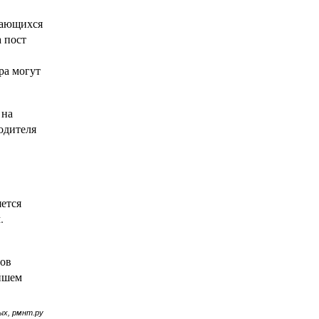
рающихся
а пост
ра могут
 на
одителя
яется
.
тов
ейшем
ых, рмнт.ру