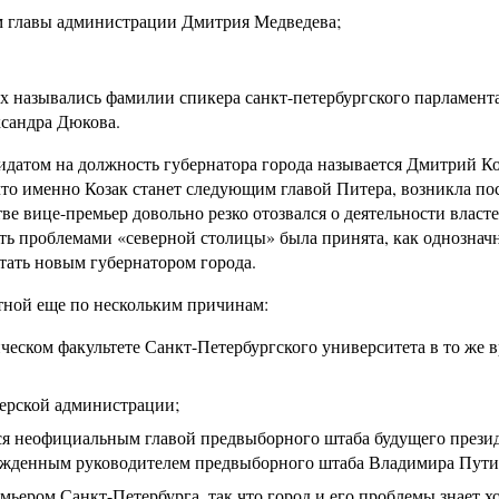
м главы администрации Дмитрия Медведева;
х назывались фамилии спикера санкт-петербургского парламент
сандра Дюкова.
идатом на должность губернатора города называется Дмитрий Ко
то именно Козак станет следующим главой Питера, возникла пос
ве вице-премьер довольно резко отозвался о деятельности власт
ость проблемами «северной столицы» была принята, как однознач
стать новым губернатором города.
тной еще по нескольким причинам:
еском факультете Санкт-Петербургского университета в то же в
ерской администрации;
ся неофициальным главой предвыборного штаба будущего прези
вержденным руководителем предвыборного штаба Владимира Пути
мьером Санкт-Петербурга, так что город и его проблемы знает х