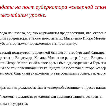
идата на пост губернатора «северной сто
высочайшем уровне.
да не назвала, однако журналисты предположили, что, скорее в
ции губернатора, а также заместителях Матвиенко Игоре Метель
убернатор может порекомендовать президенту.
евский пользуется поддержкой бывшего петербургский банкира,
развития Владимира Когана. Молчанов ранее работал с Владим
те. Игорь Метельский в свое время был однокурсником Германа
м все три потенциальных кандидата на пост губернатора «севе
ей мере, близкими знакомыми) на высочайшем уровне, так что к
датами на должность главы «северной столицы» в прессе назыв
 момент должность руководителя администрации президента;
вы государства;