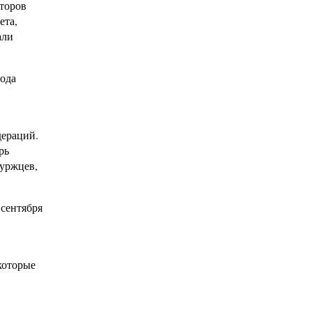
торов
ета,
али
рода
дераций.
рь
буржцев,
 сентября
которые