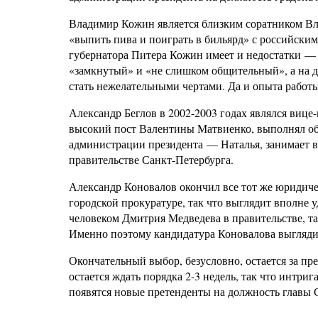
Владимир Кожин является близким соратником Вл
«выпить пива и поиграть в бильярд» с российским
губернатора Питера Кожин имеет и недостатки — 
«замкнутый» и «не слишком общительный», а на д
стать нежелательными чертами. Да и опыта работ
Александр Беглов в 2002-2003 годах являлся вице
высокий пост Валентины Матвиенко, выполнял обя
администрации президента — Наталья, занимает в
правительстве Санкт-Петербурга.
Александр Коновалов окончил все тот же юридиче
городской прокуратуре, так что выглядит вполне 
человеком Дмитрия Медведева в правительстве, та
Именно поэтому кандидатура Коновалова выглядит
Окончательный выбор, безусловно, остается за пр
остается ждать порядка 2-3 недель, так что интри
появятся новые претенденты на должность главы 