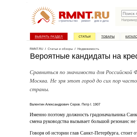
Наприме
строительство
ремонт
дом и дача
ВЫБРАТЬ РАЗДЕЛ
СТАТЬИ
ТОВАРЫ
КАТАЛ
RMNT.RU
/
Статьи и обзоры
/
Недвижимость
Вероятные кандидаты на кре
Сравниться по значимости для Российской 
Москва. Не зря этот город до сих пор час
страны.
Валентин Александрович Серов. Петр I. 1907
Именно поэтому должность градоначальника Санкт
смена руководства вызывает большой резонанс не 
Говоря об истории глав Санкт-Петербурга, стоит 