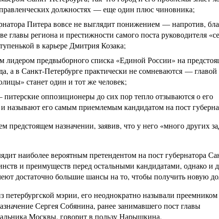
управленческих должностях — еще один плюс чиновника;
бернатора Питера вовсе не выглядит понижением — напротив, бл
тве главы региона и престижности самого поста руководителя «с
тупенькой в карьере Дмитрия Козака;
ым лидером предвыборного списка «Единой России» на предстоя
да, а в Санкт-Петербурге практически не сомневаются — главой
лицы» станет один и тот же человек;
 питерские оппозиционеры до сих пор тепло отзываются о его
а и называют его самым приемлемым кандидатом на пост губерна
м предстоящем назначении, заявив, что у него «много других за
дит наиболее вероятным претендентом на пост губернатора Са
оинств и преимуществ перед остальными кандидатами, однако и 
еют достаточно большие шансы на то, чтобы получить новую до
з петербургской мэрии, его неоднократно называли преемником
значение Сергея Собянина, ранее занимавшего пост главы
чальника Москвы, говорит в пользу Нарышкина.