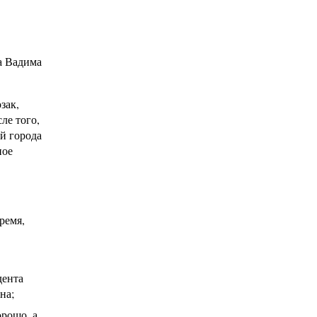
а Вадима
зак,
ле того,
ей города
ное
ремя,
дента
на;
орошо, а