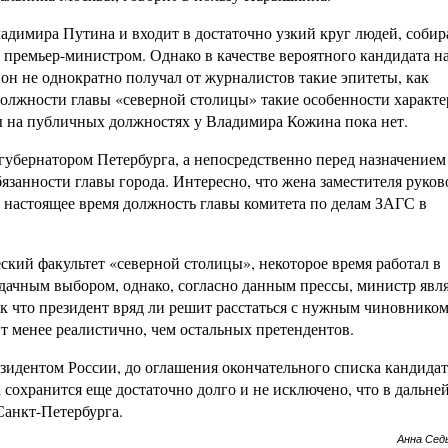
адимира Путина и входит в достаточно узкий круг людей, соби
 премьер-министром. Однако в качестве вероятного кандидата н
он не однократно получал от журналистов такие эпитеты, как
олжности главы «северной столицы» такие особенности характе
ы на публичных должностях у Владимира Кожина пока нет.
-губернатором Петербурга, а непосредственно перед назначением
занности главы города. Интересно, что жена заместителя руков
 настоящее время должность главы комитета по делам ЗАГС в
ский факультет «северной столицы», некоторое время работал в
удачным выбором, однако, согласно данным прессы, министр явл
к что президент вряд ли решит расстаться с нужным чиновником
 менее реалистично, чем остальных претендентов.
езидентом России, до оглашения окончательного списка кандида
га сохранится еще достаточно долго и не исключено, что в дальн
Санкт-Петербурга.
Анна Сед