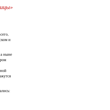
лицы»
сего,
ском и
 а ныне
иром
рной
ажутся
ались: