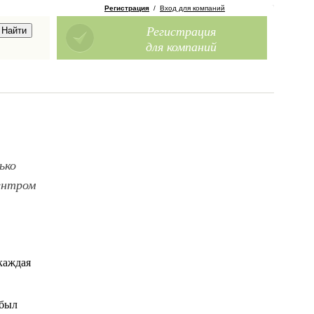
Регистрация
/
Вход для компаний
Регистрация
для компаний
ько
ентром
каждая
 был