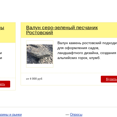
фы
Валун серо-зеленый песчаник
Ростовский
Валун камень ростовский подходи
для оформления садов,
м
ландшафтного дизайна, создания
ии
альпийских горок, клумб.
от 4 000 руб
Купить
ить
азины и рынки
—
Опросы