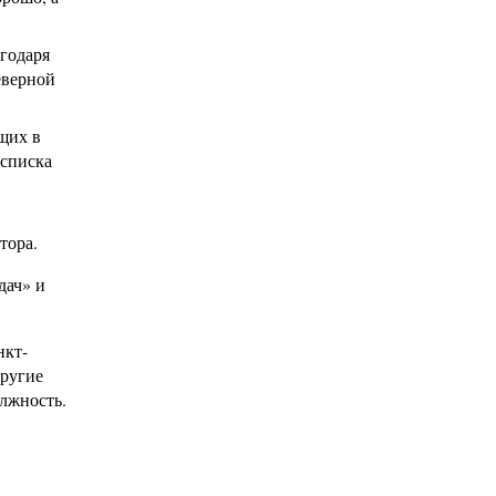
агодаря
еверной
щих в
 списка
тора.
дач» и
нкт-
другие
лжность.