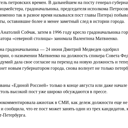
ль петровских времен. В дальнейшем на посту генерал-губерна
лицмейстера, градоначальника, председателя исполкома Петросов
именно так в разное время назывался пост главы Питера) побыв
ы, оставившие более и менее заметный след в истории города.
Анатолий Собчак, затем в 1996 году кресло градоначальника го
рнатора «северной столицы» занимала Валентина Матвиенко.
ена градоначальника — 24 июня Дмитрий Медведев одобрил
рии, о назначении Матвиенко на должность спикера Совета Фе
здумий дала свое согласие на переход на новую должность и тепе
анет новым губернатором города, снова волнует не только петер
ваны «Единой Россией» только в конце августа или даже начале
столь высокий пост уже широко обсуждаются в прессе.
рокомментировала ажиотаж в СМИ, как дележ должности еще не
 сообщила, что ее пост может занять один из трех кандидатов, 
т-Петербурга.