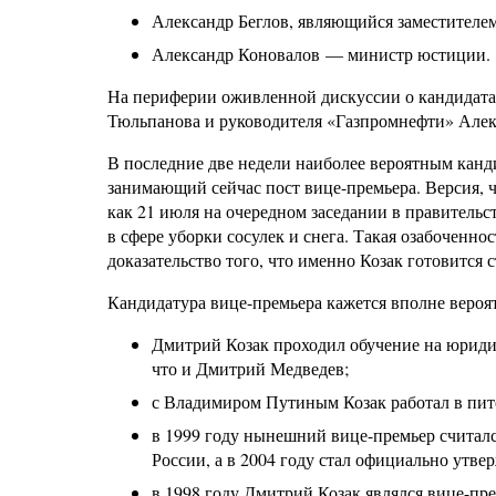
Александр Беглов, являющийся заместителе
Александр Коновалов — министр юстиции.
На периферии оживленной дискуссии о кандидата
Тюльпанова и руководителя «Газпромнефти» Алек
В последние две недели наиболее вероятным канд
занимающий сейчас пост вице-премьера. Версия, ч
как 21 июля на очередном заседании в правительст
в сфере уборки сосулек и снега. Такая озабоченн
доказательство того, что именно Козак готовится 
Кандидатура вице-премьера кажется вполне вероя
Дмитрий Козак проходил обучение на юридич
что и Дмитрий Медведев;
с Владимиром Путиным Козак работал в пит
в 1999 году нынешний вице-премьер считал
России, а в 2004 году стал официально ут
в 1998 году Дмитрий Козак являлся вице-пре