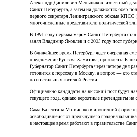
Александр Данилович Меньшиков, известный деяте
Санкт-Петербурга, а затем на должностях обер-по
первого секретаря Ленинградского обкома КПСС (
многочисленные представители политической элит
В 1991 году первым мэром Санкт-Петербурга стал 
занял Владимир Яковлев и с 2003 году пост губе
В ближайшее время Петербург ждет очередная см
предложение Рустэма Хамитова, президента Башки
Губернатор Санкт-Петербурга через четыре дня ра
готовится к переезду в Москву, а вопрос — кто ст
но и остальных жителей России.
Официально кандидаты на высокий пост будут наз
текущего года, однако вероятные претенденты на 
Сама Валентина Матвиенко в ироничной форме п
освободившейся от предыдущего градоначальника и
в настоящее время работают в правительстве Санк