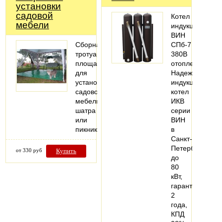
установки
садовой
Котел
мебели
индукционный
ВИН
Сборная
СПб-7
тротуарная
380В
площадка
отопление.
для
Надежный
установки
индукционный
садовой
котел
мебели,
ИКВ
шатра
серии
или
ВИН
пикника.
в
Санкт-
Петербурге
от 330 руб
Купить
до
80
кВт,
гарантия
2
года,
КПД