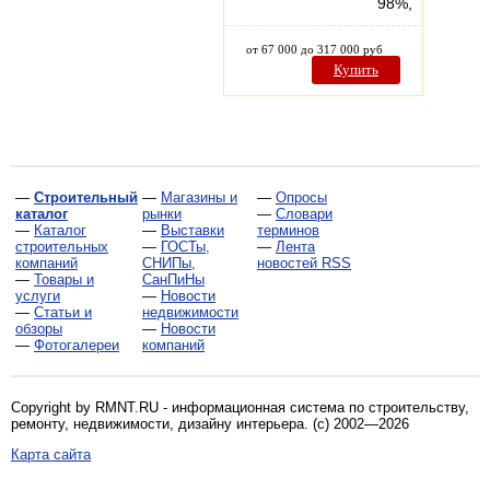
98%,
от 67 000 до 317 000 руб
Купить
—
Строительный
—
Магазины и
—
Опросы
каталог
рынки
—
Словари
—
Каталог
—
Выставки
терминов
строительных
—
ГОСТы,
—
Лента
компаний
СНИПы,
новостей RSS
—
Товары и
СанПиНы
услуги
—
Новости
—
Статьи и
недвижимости
обзоры
—
Новости
—
Фотогалереи
компаний
Copyright by RMNT.RU - информационная система по
строительству,
ремонту, недвижимости, дизайну интерьера
. (c) 2002—2026
Карта сайта