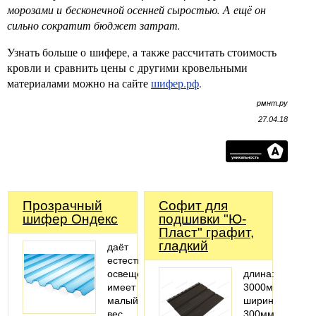
морозами и бесконечной осенней сыростью. А ещё он
сильно сократит бюджет затрат.
Узнать больше о шифере, а также рассчитать стоимость
кровли и сравнить цены с другими кровельными
материалами можно на сайте
шифер.рф
.
рмнт.ру
27.04.18
Прозрачный
Софит для
шифер Ондекс
подшивки "Ю-
Пласт" графит,
гладкий
даёт
естественное
освещение
длина:
имеет
3000мм;
малый
ширина:
вес,
300мм