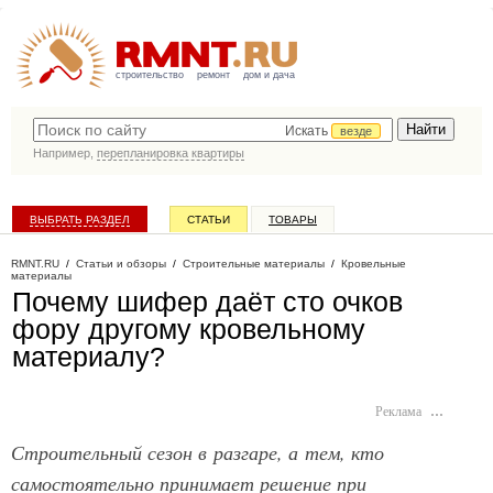
строительство
ремонт
дом и дача
Искать
везде
Например,
перепланировка квартиры
ВЫБРАТЬ РАЗДЕЛ
СТАТЬИ
ТОВАРЫ
КАТАЛОГ КОМПАНИЙ
RMNT.RU
/
Статьи и обзоры
/
Строительные материалы
/
Кровельные
материалы
Почему шифер даёт сто очков
фору другому кровельному
материалу?
Реклама
…
Строительный сезон в разгаре, а тем, кто
самостоятельно принимает решение при