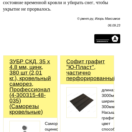
состояние временной кровли и убирать снег, чтобы
укрытие не прорвалось.
© рмнт.ру, Игорь Максимов
06.09.23
ЗУБР СКД, 35 х
Софит графит
4.8 мм, цинк,
"Ю-Пласт",
380 шт (2,01
частично
кг.), кровельный
перфорированный
саморез,
Профессионал
длина:
(4-300315-48-
3000мм;
035)
ширина:
(Саморезы
300мм
кровельные)
Насыщенный
графитовый
Саморезы
цвет
оцинков.,
способен