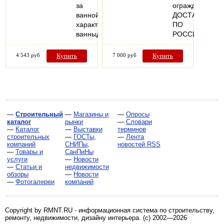
за
ограждений
ваннойТехнические
ДОСТАВКА
характеристикиМатериаллатуньНазначение
ПО
ванныДля…
РОССИИ
4 543 руб
Купить
7 000 руб
Купить
—
Строительный
—
Магазины и
—
Опросы
каталог
рынки
—
Словари
—
Каталог
—
Выставки
терминов
строительных
—
ГОСТы,
—
Лента
компаний
СНИПы,
новостей RSS
—
Товары и
СанПиНы
услуги
—
Новости
—
Статьи и
недвижимости
обзоры
—
Новости
—
Фотогалереи
компаний
Copyright by RMNT.RU - информационная система по
строительству,
ремонту, недвижимости, дизайну интерьера
. (c) 2002—2026