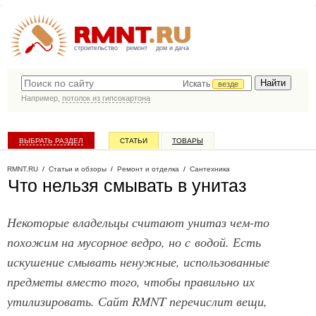
строительство
ремонт
дом и дача
Искать
везде
Например,
потолок из гипсокартона
ВЫБРАТЬ РАЗДЕЛ
СТАТЬИ
ТОВАРЫ
КАТАЛОГ КОМПАНИЙ
RMNT.RU
/
Статьи и обзоры
/
Ремонт и отделка
/
Сантехника
Что нельзя смывать в унитаз
Некоторые владельцы считают унитаз чем-то
похожим на мусорное ведро, но с водой. Есть
искушение смывать ненужные, использованные
предметы вместо того, чтобы правильно их
утилизировать. Сайт RMNT перечислит вещи,