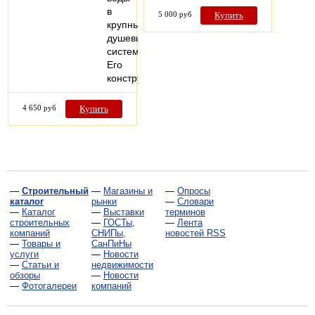
в
5 000 руб
Купить
крупных
душевых
системах.
Его
конструкция…
4 650 руб
Купить
—
Строительный
—
Магазины и
—
Опросы
каталог
рынки
—
Словари
—
Каталог
—
Выставки
терминов
строительных
—
ГОСТы,
—
Лента
компаний
СНИПы,
новостей RSS
—
Товары и
СанПиНы
услуги
—
Новости
—
Статьи и
недвижимости
обзоры
—
Новости
—
Фотогалереи
компаний