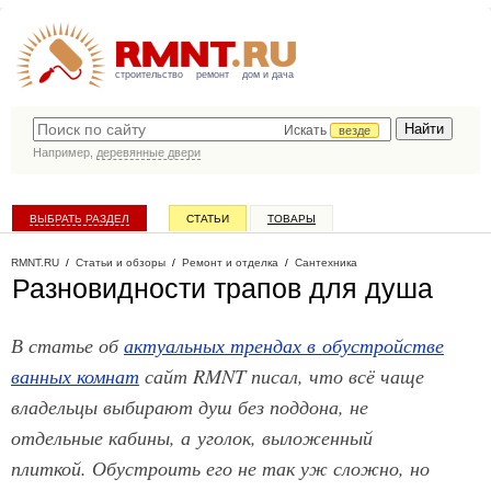
строительство
ремонт
дом и дача
Искать
везде
Например,
деревянные двери
ВЫБРАТЬ РАЗДЕЛ
СТАТЬИ
ТОВАРЫ
КАТАЛОГ КОМПАНИЙ
RMNT.RU
/
Статьи и обзоры
/
Ремонт и отделка
/
Сантехника
Разновидности трапов для душа
В статье об
актуальных трендах в обустройстве
ванных комнат
сайт RMNT писал, что всё чаще
владельцы выбирают душ без поддона, не
отдельные кабины, а уголок, выложенный
плиткой. Обустроить его не так уж сложно, но