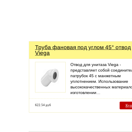
Труба фановая под углом 45° отвод
Viega
Отвод для унитаза Viega -
представляет собой соединит
патрубок 45 с манжетным
уплотнением. Использование
высококачественных материал
изготовлении…
622.54 руб
Куп