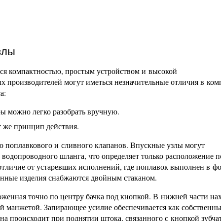
злы
ся компактностью, простым устройством и высокой
ых производителей могут иметься незначительные отличия в ко
а:
ы можно легко разобрать вручную.
т же принцип действия.
го поплавкового и сливного клапанов. Впускные узлы могут
 водопроводного шланга, что определяет только расположение 
 отличие от устаревших исполнений, где поплавок выполнен в ф
енные изделия снабжаются двойным стаканом.
женная точно по центру бачка под кнопкой. В нижней части на
ной манжетой. Запирающее усилие обеспечивается как собственн
ана происходит при поднятии штока, связанного с кнопкой зубча