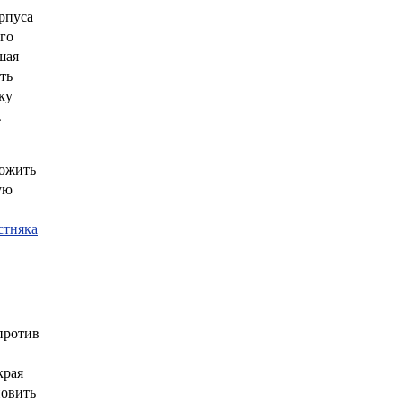
рпуса
го
шая
ть
ку
.
ложить
ую
стняка
против
края
новить