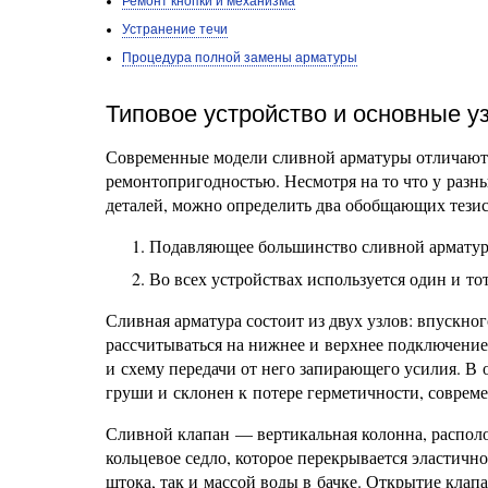
Ремонт кнопки и механизма
Устранение течи
Процедура полной замены арматуры
Типовое устройство и основные у
Современные модели сливной арматуры отличают
ремонтопригодностью. Несмотря на то что у разн
деталей, можно определить два обобщающих тезис
Подавляющее большинство сливной арматур
Во всех устройствах используется один и то
Сливная арматура состоит из двух узлов: впускно
рассчитываться на нижнее и верхнее подключение
и схему передачи от него запирающего усилия. В
груши и склонен к потере герметичности, соврем
Сливной клапан — вертикальная колонна, располо
кольцевое седло, которое перекрывается эластич
штока, так и массой воды в бачке. Открытие клап