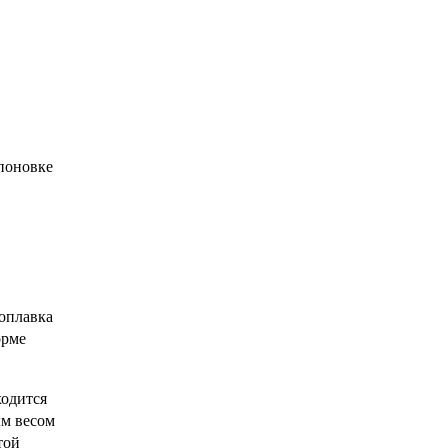
мпоновке
поплавка
орме
ходится
ым весом
той