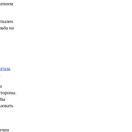
жением
тказен.
зьба на
итаза
.
.
о
стороны.
обы
зовать
личии