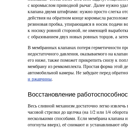
с коромыслом приводной рычаг. Далее нужно удал
клапана двумя штифтами: нужно просто слегка от
действия на обратном конце коромысла расположе
резиновая пробка, упирающаяся в носик подачи в
к носику ровной стороной, не имеющей выработки.
с образованием двух новых ровных торцов, а затем
В мембранных клапанах потеря герметичности прои
недостаточного давления, оказываемого на клапа
его ниже, также поможет прикрепить снизу к поп
мембрану из ремкомплекта. Простая форма этой дет
автомобильной камеры. Не забудьте перед обратно
и ржавчины
.
Восстановление работоспособнос
Весь сливной механизм достаточно легко извлечь 
часовой стрелки до щелчка (на 1/2 или 1/4 оборот
несколькими способами. Если мембрана клапана 
отогнуты вверх), её снимают и устанавливают об