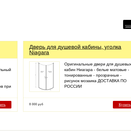
Дверь для душевой кабины, уголка
Niagara
Оригинальные двери для душевы
ельный
кабин Ниагара - белые матовые -
тонированные - прозрачные -
рисунок мозаика ДОСТАВКА ПО
ов при
РОССИИ
ить
8 000 руб
Купить