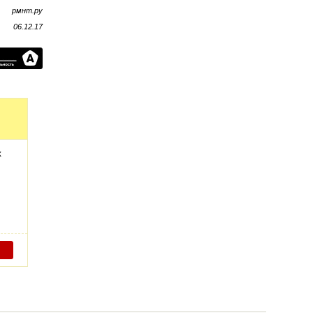
рмнт.ру
06.12.17
х