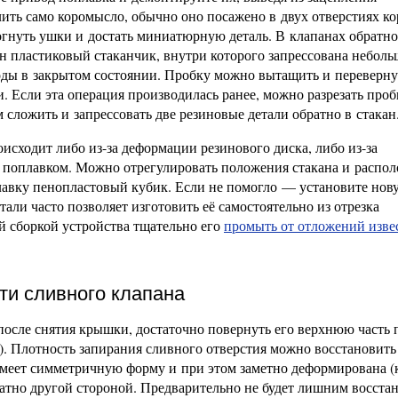
ить само коромысло, обычно оно посажено в двух отверстиях ко
огнуть ушки и достать миниатюрную деталь. В клапанах обратно
н пластиковый стаканчик, внутри которого запрессована неболь
оды в закрытом состоянии. Пробку можно вытащить и переверну
 Если эта операция производилась ранее, можно разрезать проб
 сложить и запрессовать две резиновые детали обратно в стакан
сходит либо из-за деформации резинового диска, либо из-за
н поплавком. Можно отрегулировать положения стакана и распо
лавку пенопластовый кубик. Если не помогло — установите нов
али часто позволяет изготовить её самостоятельно из отрезка
й сборкой устройства тщательно его
промыть от отложений изве
ти сливного клапана
после снятия крышки, достаточно повернуть его верхнюю часть 
а). Плотность запирания сливного отверстия можно восстановить
имеет симметричную форму и при этом заметно деформирована (
ратно другой стороной. Предварительно не будет лишним восста