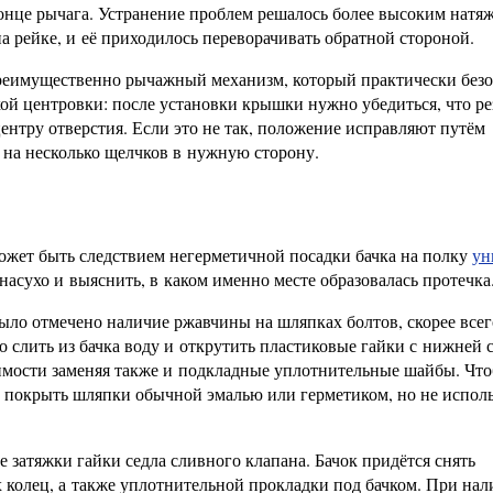
конце рычага. Устранение проблем решалось более высоким натя
а рейке, и её приходилось переворачивать обратной стороной.
реимущественно рычажный механизм, который практически безо
ой центровки: после установки крышки нужно убедиться, что ре
ентру отверстия. Если это не так, положение исправляют путём
на несколько щелчков в нужную сторону.
ожет быть следствием негерметичной посадки бачка на полку
ун
асухо и выяснить, в каком именно месте образовалась протечка
ыло отмечено наличие ржавчины на шляпках болтов, скорее всег
 слить из бачка воду и открутить пластиковые гайки с нижней 
димости заменяя также и подкладные уплотнительные шайбы. Чт
 покрыть шляпки обычной эмалью или герметиком, но не исполь
затяжки гайки седла сливного клапана. Бачок придётся снять
колец, а также уплотнительной прокладки под бачком. При на