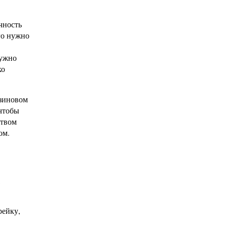
чность
го нужно
нужно
ко
езиновом
 чтобы
ством
ом.
,
рейку,