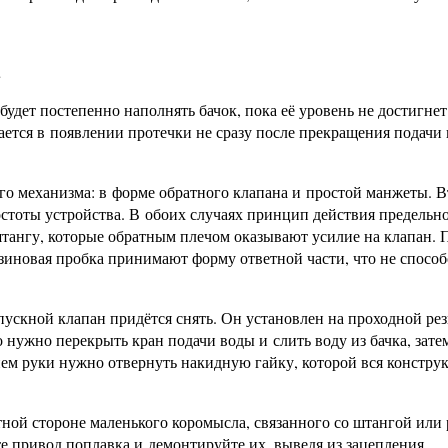
 будет постепенно наполнять бачок, пока её уровень не достигнет
ается в появлении протечки не сразу после прекращения подачи
о механизма: в форме обратного клапана и простой манжеты. 
стоты устройства. В обоих случаях принцип действия предельно
тангу, которые обратным плечом оказывают усилие на клапан. 
езиновая пробка принимают форму ответной части, что не способ
пускной клапан придётся снять. Он установлен на проходной ре
 нужно перекрыть кран подачи воды и слить воду из бачка, зате
ем руки нужно отвернуть накидную гайку, которой вся констру
тной стороне маленького коромысла, связанного со штангой или
те привод поплавка и демонтируйте их, выведя из зацепления