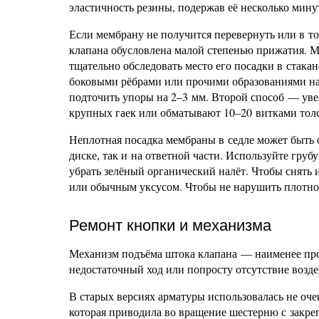
эластичность резины, подержав её несколько мину
Если мембрану не получится перевернуть или в то
клапана обусловлена малой степенью прижатия. М
тщательно обследовать место его посадки в стак
боковыми рёбрами или прочими образованиями на
подточить упоры на 2–3 мм. Второй способ — увел
крупных гаек или обматывают 10–20 витками толс
Неплотная посадка мембраны в седле может быть 
диске, так и на ответной части. Используйте гру
убрать зелёный органический налёт. Чтобы снять
или обычным уксусом. Чтобы не нарушить плотнос
Ремонт кнопки и механизма
Механизм подъёма штока клапана — наименее проб
недостаточный ход или попросту отсутствие возде
В старых версиях арматуры использовалась не очен
которая приводила во вращение шестерню с зак