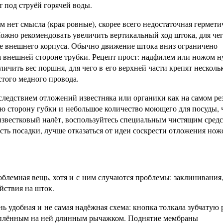
т под струёй горячей воды.
м нет смысла (края ровные), скорее всего недостаточная гермети
ожно рекомендовать увеличить вертикальный ход штока, для че
ане внешнего корпуса. Обычно движение штока вниз ограничено
 внешней стороне трубки. Рецепт прост: надфилем или ножом 
ичить вес поршня, для чего в его верхней части крепят несколь
того медного провода.
следствием отложений известняка или органики как на самом р
бую сторону губки и небольшое количество моющего для посуды,
 известковый налёт, воспользуйтесь специальным чистящим сред
ть посадки, лучше отказаться от идеи соскрести отложения нож
лемная вещь, хотя и с ним случаются проблемы: заклинивания
йствия на шток.
ь удобная и не самая надёжная схема: кнопка толкала зубчатую 
реплённым на ней длинным рычажком. Поднятие мембраны