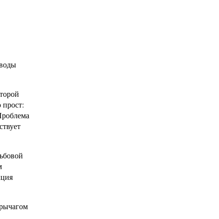
 воды
Второй
 прост:
Проблема
ствует
зьбовой
м
кция
 рычагом