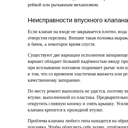
рейкой или рычажным механизмом.
Неисправности впускного клапана
Если клапан на входе не закрывается плотно, вода
отверстия перелива. Внешне такая поломка выраж
в бачок, а некоторое время спустя.
Существуют две вариации исполнения запирающег
вариант обладает большей надёжностью ввиду про
при всплывании поплавок поднимает рычаг или ш
в том, что со временем эластичная манжета или р
качественному запиранию.
По месту ремонт выполнить не удастся, поэтому в
втулке, выполненной из пластика. Предварительно
открутить сливную кнопку и снять крышку. Усили
клапана крепится к проходной втулке.
Проблема клапана любого типа находится на обра
поплавка. Чтобы облегчить себе задачу, отщёлкни