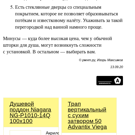
Есть стеклянные дверцы со специальным
покрытием, которое не позволяет образовываться
потёкам и известковому налёту. Ухаживать за такой
перегородкой над ванной намного проще.
Минусы — куда более высокая цена, чем у обычной
шторки для душа, могут возникнуть сложности
с установкой. В остальном — выбирать вам.
© рмнт.ру, Игорь Максимов
13.09.20
Душевой
Трап
поддон Niagara
вертикальный
NG-P1010-14Q
с сухим
100x100
затвором 50
Advantix Viega
Акриловый