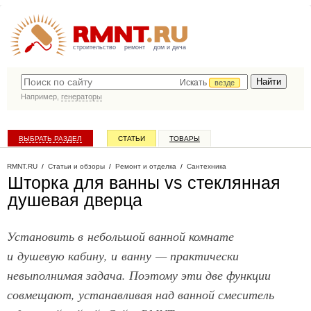
строительство
ремонт
дом и дача
Искать
везде
Например,
генераторы
ВЫБРАТЬ РАЗДЕЛ
СТАТЬИ
ТОВАРЫ
КАТАЛОГ КОМПАНИЙ
RMNT.RU
/
Статьи и обзоры
/
Ремонт и отделка
/
Сантехника
Шторка для ванны vs стеклянная
душевая дверца
Установить в небольшой ванной комнате
и душевую кабину, и ванну — практически
невыполнимая задача. Поэтому эти две функции
совмещают, устанавливая над ванной смеситель