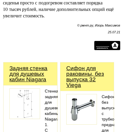
сиденья просто с подогревом составляет порядка
10 тысяч рублей, наличие дополнительных опций ещё
увеличит стоимость.
© рмнт.ру, Игорь Максимов
25.07.21
Задняя стенка
Сифoн для
для душевых
раковины, без
кабин Niagara
выпуска 32
Viega
Стенка
задняя
Сифон
для
без
душевой
выпуска
кабины
с
Niagara
трубкой
1.
предназначен
С
для