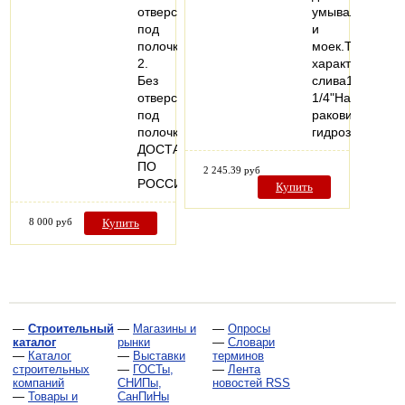
отверстиями
умывальников
под
и
полочку
моек.Техничес
2.
характеристик
Без
слива1
отверстий
1/4"Назначени
под
раковиныНали
полочку
гидрозатвораН
ДОСТАВКА
ПО
2 245.39 руб
РОССИИ
Купить
8 000 руб
Купить
—
Строительный
—
Магазины и
—
Опросы
каталог
рынки
—
Словари
—
Каталог
—
Выставки
терминов
строительных
—
ГОСТы,
—
Лента
компаний
СНИПы,
новостей RSS
—
Товары и
СанПиНы