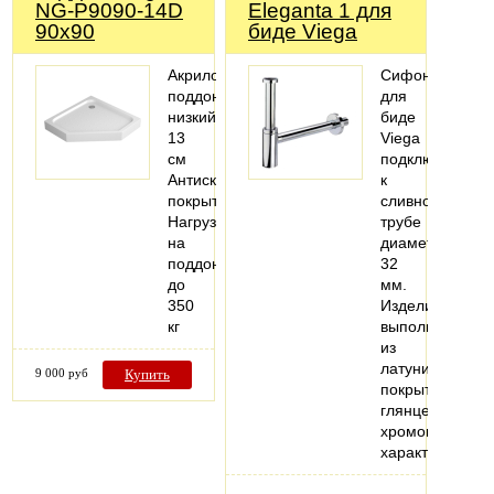
NG-P9090-14D
Eleganta 1 для
90x90
биде Viega
Акриловый
Сифон
поддон,
для
низкий
биде
13
Viega
см
подключается
Антискользящее
к
покрытие
сливной
Нагрузка
трубе
на
диаметром
поддон
32
до
мм.
350
Изделие
кг
выполнено
из
латуни,
9 000 руб
Купить
покрытой
глянцевым
хромом.Технич
характеристик