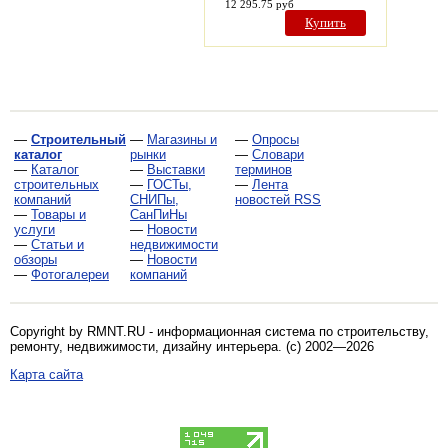
12 295.75 руб
Купить
—
Строительный
—
Магазины и
—
Опросы
каталог
рынки
—
Словари
—
Каталог
—
Выставки
терминов
строительных
—
ГОСТы,
—
Лента
компаний
СНИПы,
новостей RSS
—
Товары и
СанПиНы
услуги
—
Новости
—
Статьи и
недвижимости
обзоры
—
Новости
—
Фотогалереи
компаний
Copyright by RMNT.RU - информационная система по
строительству,
ремонту, недвижимости, дизайну интерьера
. (c) 2002—2026
Карта сайта