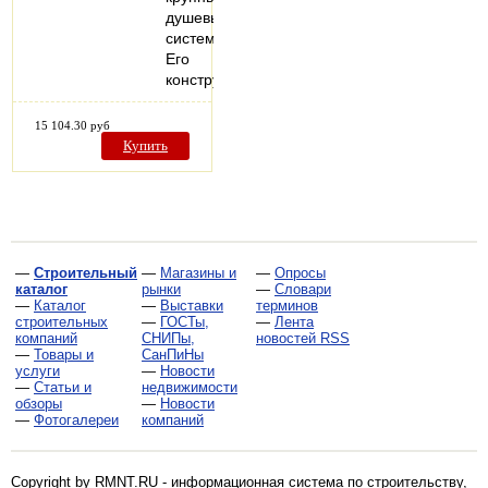
душевых
системах.
Его
конструкция…
15 104.30 руб
Купить
—
Строительный
—
Магазины и
—
Опросы
каталог
рынки
—
Словари
—
Каталог
—
Выставки
терминов
строительных
—
ГОСТы,
—
Лента
компаний
СНИПы,
новостей RSS
—
Товары и
СанПиНы
услуги
—
Новости
—
Статьи и
недвижимости
обзоры
—
Новости
—
Фотогалереи
компаний
Copyright by RMNT.RU - информационная система по
строительству,