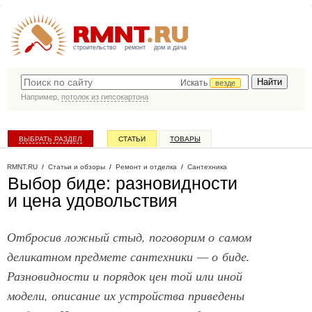
строительство
ремонт
дом и дача
Искать
везде
Например,
потолок из гипсокартона
ВЫБРАТЬ РАЗДЕЛ
СТАТЬИ
ТОВАРЫ
КАТАЛОГ КОМПАНИЙ
RMNT.RU
/
Статьи и обзоры
/
Ремонт и отделка
/
Сантехника
Выбор биде: разновидности
и цена удовольствия
Отбросив ложный стыд, поговорим о самом
деликатном предмете сантехники — о биде.
Разновидности и порядок цен той или иной
модели, описание их устройства приведены