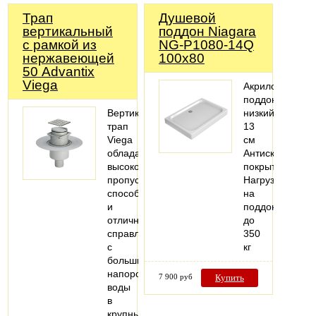
Трап
Душевой
вертикальный
поддон Niagara
с рамкой из
NG-P1080-14Q
нержавеющей
100x80
50 Advantix
Viega
Акриловый
поддон,
Вертикальный
низкий
трап
13
Viega
см
обладает
Антискользяще
высокой
покрытие
пропускной
Нагрузка
способностью
на
и
поддон
отлично
до
справляется
350
с
кг
большим
напором
7 900 руб
Купить
воды
в
крупных