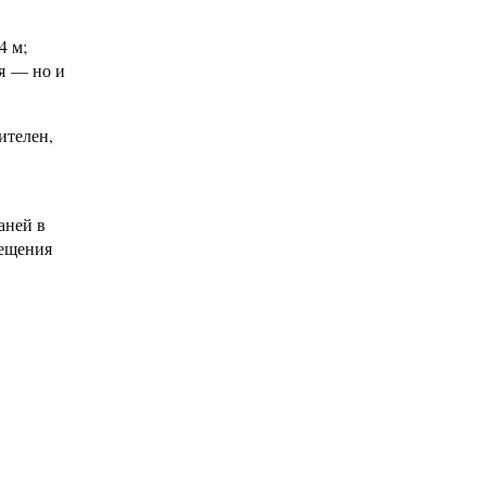
4 м;
ся — но и
ителен,
аней в
мещения