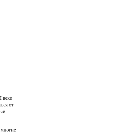
I веке
ься от
ный
а многие