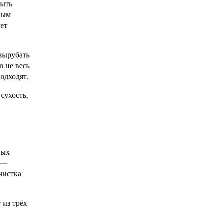
быть
рвым
ет
 вырубать
о не весь
подходят.
сухость,
ных
 —
чистка
 из трёх