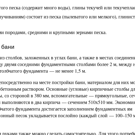
того песка (содержит много воды), глины текучей или текучепла
чиваниям) состоит из песка (пылеватого или мелкого), глинис
и породами, средними и крупными зернами песка.
 бани
з столбов, заложенных в углах бани, а также в местах соединен
ду двумя соседними фундаментными столбами более 2 м, между
столбчатого фундамента — не менее 1,5 м.
епосредственно на месте постройки бани, материалом для них м
 бетонным раствором. Основные (угловые) кирпичные столбы д
, со стороной в 380 мм, вспомогательные — прямоугольные, се
ы выполняются в два кирпича — сечением 510х510 мм. Экономи
лбчатого фундамента достигается заполнением фундаментных ям
онный песок укладывается послойно (каждый слой — 100–150 м
руками также можно сделать самостоятельно. Для этого потреб