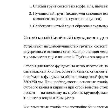
Слабый грунт состоит из торфа, ила, пылева
Пучинистый грунт (подвержен сезонным вспу
компонентов (глины, суглинки и супеси).
Слабопучинистый грунт образован скальным
Столбчатый (свайный) фундамент для
Устраивают на слабопучинистых грунтах: состоит и
внутренних и внешних стен. Если дистанция меж
закладывается ещё один столб. Глубина закладки 
Столбы для такого фундамента легко изготовить н
быть красный кирпич, бутовый камень, связанные
столбчатого фундамента обычно квадратной формы
380х250 мм. При необходимости, основные столб
бутового камня и кирпича при строительстве сто
песком — на половину их глубины, крупнофракци
заливается водой и трамбуется.
Фундаментные столбы при постройке бани своими 