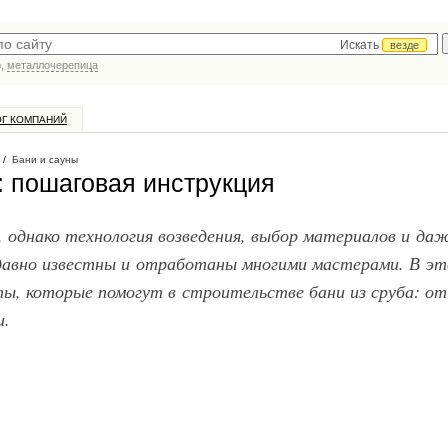
Искать
везде
р,
металлочерепица
ОГ КОМПАНИЙ
/
Бани и сауны
: пошаговая инструкция
 однако технология возведения, выбор материалов и да
давно известны и отработаны многими мастерами. В э
ы, которые помогут в строительстве бани из сруба: от
и.