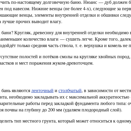
лучить по-настоящему долговечную баню. Нюанс — дуб должен 
шен под навесом. Нижние венцы (не более 4-х), следующие за пе
ршающие венцы, элементы внутренней отделки и обшивки следу
 лучше прочих выводит влагу.
а бани? Кругляк, древесину для внутренней отделки необходимо
наименьшее количество влаги — сушить легче. Кроме того, далек
дойдёт только средняя часть ствола, т. е. верхушка и комель не 
утствие полостей и потёков смолы на кругляке хвойных пород, 
частков и мест поражения жуком-древоточцем.
 бань являются
ленточный
и
столбчатый
, в зависимости от мест
нта, необходимо закладывать их с максимальной аккуратностью
варительные работы перед закладкой фундамента любого типа: о
оя почвы на глубину до 200 мм (удаляем плодородный слой).
елить тип местного грунта, который может относиться к одному