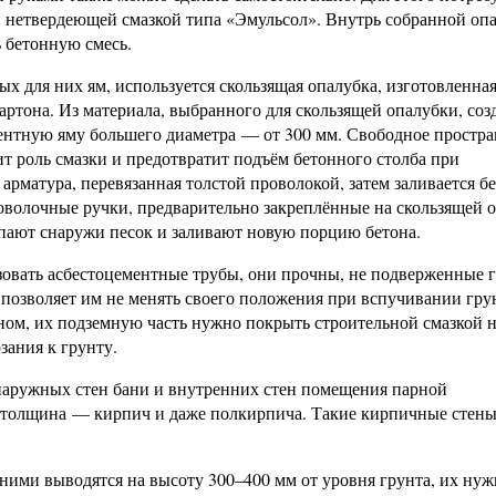
ри нетвердеющей смазкой типа «Эмульсол». Внутрь собранной оп
 бетонную смесь.
 для них ям, используется скользящая опалубка, изготовленная
картона. Из материала, выбранного для скользящей опалубки, соз
ентную яму большего диаметра — от 300 мм. Свободное простра
т роль смазки и предотвратит подъём бетонного столба при
арматура, перевязанная толстой проволокой, затем заливается б
оволочные ручки, предварительно закреплённые на скользящей о
пают снаружи песок и заливают новую порцию бетона.
зовать асбестоцементные трубы, они прочны, не подверженные 
о позволяет им не менять своего положения при вспучивании гру
ом, их подземную часть нужно покрыть строительной смазкой 
зания к грунту.
аружных стен бани и внутренних стен помещения парной
х толщина — кирпич и даже полкирпича. Такие кирпичные стен
ими выводятся на высоту 300–400 мм от уровня грунта, их нуж