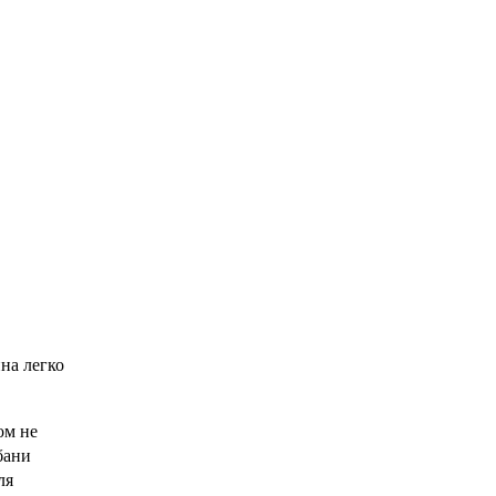
на легко
ом не
бани
ля