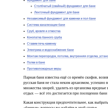
Фундамент для бани
Столбчатый (свайный) фундамент для бани
Ленточный фундамент для бани
Независимый фундамент для каменки и пол бани
Система канализации бани
Сруб, кровля и отмостка
Конопатка банного сруба
Ставим печь-каменку
Электрика и водоснабжение бани
Монтаж перегородок, потолка, внутренняя отделка, устан
Полки в бане
Противопожарные меры
Парная баня известна ещё со времён скифов, воз
русская баня не стала неким архаизмом, успешно
множества хворей, удалить из организма вредные 
отдых — всё это достигается при посещении бани
Какая конструкция предпочтительнее, как выбрать
«банные» вопросы вы найдёте в этой статье.