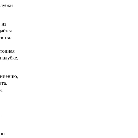
алубки
 из
даётся
нство
етонная
палубке,
гниению,
нта.
на
ы
но