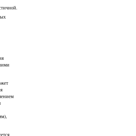
стичной.
тых
ия
 ними
ожет
ля
чением
я
м),
уется