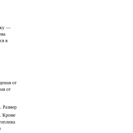
ёку —
ёма
ся в
дения от
ия от
. Размер
. Кроме
топлива
я