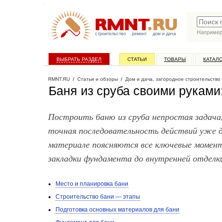
Наприме
строительство
ремонт
дом и дача
ВЫБРАТЬ РАЗДЕЛ
СТАТЬИ
ТОВАРЫ
КАТАЛ
RMNT.RU
/
Статьи и обзоры
/
Дом и дача, загородное строительство
Баня из сруба своими руками
Построить баню из сруба непростая задача,
точная последовательность действий уже 
материале поясняются все ключевые момент
закладки фундамента до внутренней отделк
Место и планировка бани
Строительство бани — этапы
Подготовка основных материалов для бани