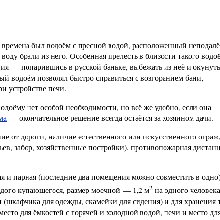
е времена был водоём с пресной водой, расположенный неподал
воду брали из него. Особенная прелесть в близости такого водо
ия — попарившись в русской баньке, выбежать из неё и окунуть
ый водоём позволял быстро справиться с возгоранием бани,
ри устройстве печи.
одоёму нет особой необходимости, но всё же удобно, если она
ма
— окончательное решение всегда остаётся за хозяином дачи.
ие от дороги, наличие естественного или искусственного ограж
ьев, забор, хозяйственные постройки), противопожарная дистанц
 и парная (последние два помещения можно совместить в одно)
2
дого купающегося, размер моечной — 1,2 м
на одного человека
и (шкафчика для одежды, скамейки для сидения) и для хранения 
место для ёмкостей с горячей и холодной водой, печи и место дл