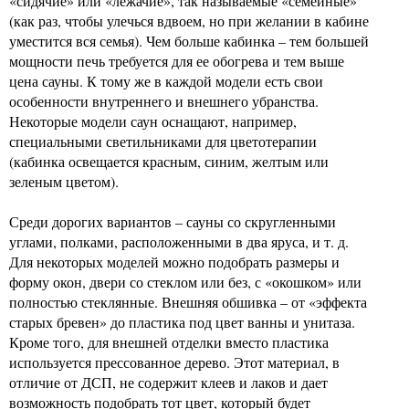
«сидячие» или «лежачие», так называемые «семейные»
(как раз, чтобы улечься вдвоем, но при желании в кабине
уместится вся семья). Чем больше кабинка – тем большей
мощности печь требуется для ее обогрева и тем выше
цена сауны. К тому же в каждой модели есть свои
особенности внутреннего и внешнего убранства.
Некоторые модели саун оснащают, например,
специальными светильниками для цветотерапии
(кабинка освещается красным, синим, желтым или
зеленым цветом).
Среди дорогих вариантов – сауны со скругленными
углами, полками, расположенными в два яруса, и т. д.
Для некоторых моделей можно подобрать размеры и
форму окон, двери со стеклом или без, с «окошком» или
полностью стеклянные. Внешняя обшивка – от «эффекта
старых бревен» до пластика под цвет ванны и унитаза.
Кроме того, для внешней отделки вместо пластика
используется прессованное дерево. Этот материал, в
отличие от ДСП, не содержит клеев и лаков и дает
возможность подобрать тот цвет, который будет