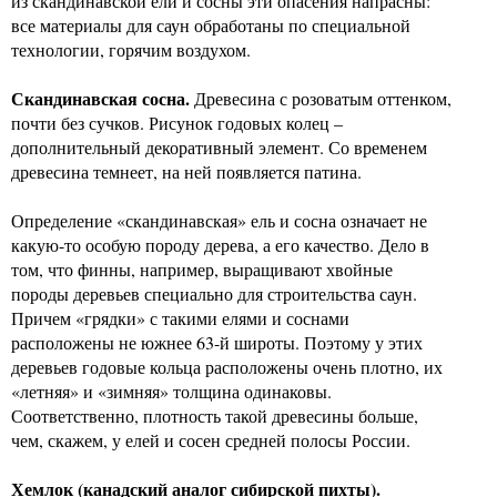
из скандинавской ели и сосны эти опасения напрасны:
все материалы для саун обработаны по специальной
технологии, горячим воздухом.
Скандинавская сосна.
Древесина с розоватым оттенком,
почти без сучков. Рисунок годовых колец –
дополнительный декоративный элемент. Со временем
древесина темнеет, на ней появляется патина.
Определение «скандинавская» ель и сосна означает не
какую-то особую породу дерева, а его качество. Дело в
том, что финны, например, выращивают хвойные
породы деревьев специально для строительства саун.
Причем «грядки» с такими елями и соснами
расположены не южнее 63-й широты. Поэтому у этих
деревьев годовые кольца расположены очень плотно, их
«летняя» и «зимняя» толщина одинаковы.
Соответственно, плотность такой древесины больше,
чем, скажем, у елей и сосен средней полосы России.
Хемлок (канадский аналог сибирской пихты).