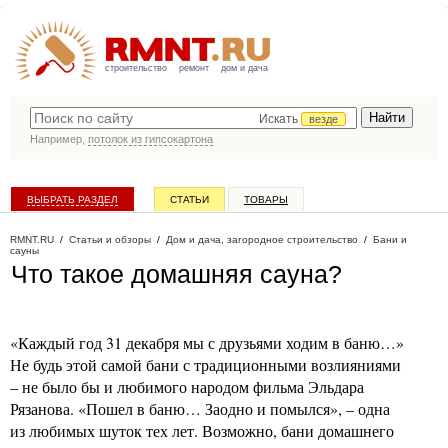
строительство
ремонт
дом и дача
Искать
везде
Например,
потолок из гипсокартона
ВЫБРАТЬ РАЗДЕЛ
СТАТЬИ
ТОВАРЫ
КАТАЛОГ КОМПАНИЙ
RMNT.RU
/
Статьи и обзоры
/
Дом и дача, загородное строительство
/
Бани и
сауны
Что такое домашняя сауна?
«Каждый год 31 декабря мы с друзьями ходим в баню…»
Не будь этой самой бани с традиционными возлияниями
– не было бы и любимого народом фильма Эльдара
Рязанова. «Пошел в баню… Заодно и помылся», – одна
из любимых шуток тех лет. Возможно, бани домашнего