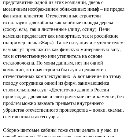
представитель одной из этих компаний, дверь с
мозаичным изображением обнаженных нимф – не предел
фантазии клиентов. Отечественные строители
используют для кабины как хвойные породы дерева
(сосну, ель), так и лиственные (липу, осину). Печи-
каменки предлагают как импортные, так и российские
(например, печь «Жар»). Та же ситуация и с утеплителем:
вам могут предложить как финскую минеральную вату,
так и отечественную или утеплитель на основе
стекловолокна. По моим данным, нет ни одной
компании, которая строила бы сауны целиком из
отечественных комплектующих. А вот мнение по этому
поводу сотрудника одной из фирм, занимающейся
строительством саун: «Достаточно давно в России
производят дровяные и электрические печи-каменки, без
проблем можно заказать предметы внутреннего
убранства отечественного производства – полки, скамьи,
светильники и аксессуары.
Сборно-щитовые кабины тоже стали делать и у нас, из
нашей вагонки. И нельзя сказать, что наши печи или