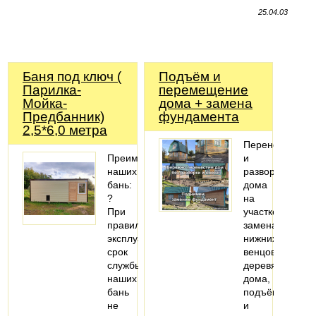
25.04.03
Баня под ключ (
Подъём и
Парилка-
перемещение
Мойка-
дома + замена
Предбанник)
фундамента
2,5*6,0 метра
Перенос
Преимущества
и
наших
разворот
бань:
дома
?
на
При
участке,
правильной
замена
эксплуатации
нижних
срок
венцов
службы
деревянного
наших
дома,
бань
подъём
не
и