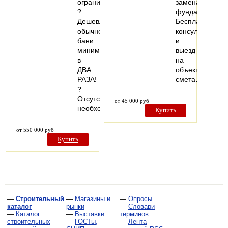
ограничен
замена
?
фундамента.
Дешевле
Бесплатная
обычной
консультация
бани
и
минимум
выезд
в
на
ДВА
объект,
РАЗА!
смета…
?
Отсутствует
от 45 000 руб
необходимость…
Купить
от 550 000 руб
Купить
—
Строительный
—
Магазины и
—
Опросы
каталог
рынки
—
Словари
—
Каталог
—
Выставки
терминов
строительных
—
ГОСТы,
—
Лента