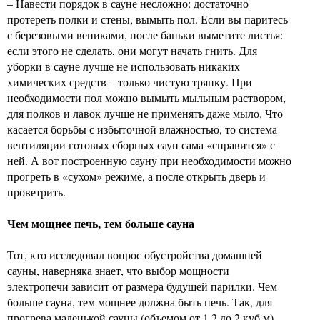
– Навести порядок в сауне несложно: достаточно
протереть полки и стены, вымыть пол. Если вы паритесь
с березовыми вениками, после баньки выметите листья:
если этого не сделать, они могут начать гнить. Для
уборки в сауне лучше не использовать никаких
химических средств – только чистую тряпку. При
необходимости пол можно вымыть мыльным раствором,
для полков и лавок лучше не применять даже мыло. Что
касается борьбы с избыточной влажностью, то система
вентиляции готовых сборных саун сама «справится» с
ней. А вот построенную сауну при необходимости можно
прогреть в «сухом» режиме, а после открыть дверь и
проветрить.
Чем мощнее печь, тем больше сауна
Тот, кто исследовал вопрос обустройства домашней
сауны, наверняка знает, что выбор мощности
электропечи зависит от размера будущей парилки. Чем
больше сауна, тем мощнее должна быть печь. Так, для
прогрева маленькой сауны (объемом от 1,2 до 2 куб.м)