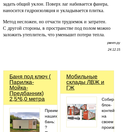
задать общий уклон. Поверх лаг набивается фанера,
наносится гидроизоляция и укладывается плитка.
Метод несложен, но отчасти трудоемок и затратен.
С другой стороны, в пространстве под полом можно
заложить утеплитель, что уменьшит потери тепла.
рмнт.ру
24.12.15
Баня под ключ (
Мобильные
Парилка-
склады ЛВЖ и
Мойка-
ГЖ
Предбанник)
2,5*6,0 метра
Собираем
блок-
Преимущества
контейнеры
наших
на
бань:
своем
?
производстве