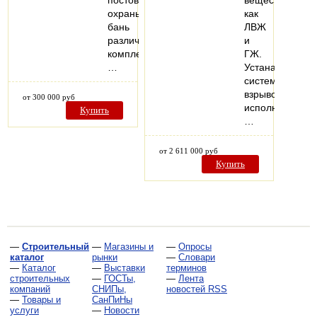
постов
веществ,
охраны,
как
бань
ЛВЖ
различной
и
комплектации.
ГЖ.
…
Устанавливаем
системы
взрывозащище
от 300 000 руб
исполнения.
Купить
…
от 2 611 000 руб
Купить
—
Строительный
—
Магазины и
—
Опросы
каталог
рынки
—
Словари
—
Каталог
—
Выставки
терминов
строительных
—
ГОСТы,
—
Лента
компаний
СНИПы,
новостей RSS
—
Товары и
СанПиНы
услуги
—
Новости