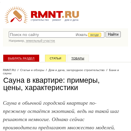
строительство
ремонт
дом и дача
Искать
везде
Например,
земельный участок
ВЫБРАТЬ РАЗДЕЛ
СТАТЬИ
ТОВАРЫ
КАТАЛОГ КОМПАНИЙ
RMNT.RU
/
Статьи и обзоры
/
Дом и дача, загородное строительство
/
Бани и
сауны
Сауна в квартире: примеры,
цены, характеристики
Сауна в обычной городской квартире по-
прежнему остаётся экзотикой, ведь на такой шаг
решаются немногие. Однако сейчас
производители предлагают множество моделей,