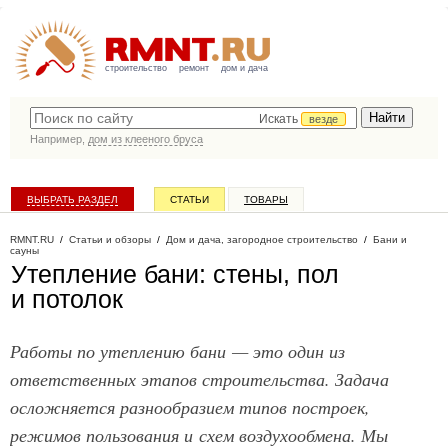
строительство
ремонт
дом и дача
Искать
везде
Например,
дом из клееного бруса
ВЫБРАТЬ РАЗДЕЛ
СТАТЬИ
ТОВАРЫ
КАТАЛОГ КОМПАНИЙ
RMNT.RU
/
Статьи и обзоры
/
Дом и дача, загородное строительство
/
Бани и
сауны
Утепление бани: стены, пол
и потолок
Работы по утеплению бани — это один из
ответственных этапов строительства. Задача
осложняется разнообразием типов построек,
режимов пользования и схем воздухообмена. Мы