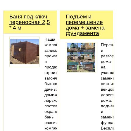
Баня под ключ,
Подъём и
переносная 2,5
перемещение
* 4 м
дома + замена
фундамента
Наша
компания
Перенос
занимается
и
производством
разворот
и
дома
продажей
на
строительных
участке,
вагончиков,
замена
бытовок,
нижних
дачных
венцов
домиков,
деревянного
ларьков,
дома,
постов
подъём
охраны,
и
бань
замена
различной
фундамента.
комплектации.
Бесплатная