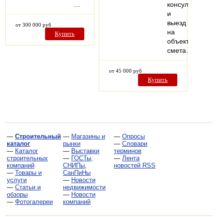
…
консультация
и
выезд
от 300 000 руб
на
Купить
объект,
смета…
от 45 000 руб
Купить
—
Строительный
—
Магазины и
—
Опросы
каталог
рынки
—
Словари
—
Каталог
—
Выставки
терминов
строительных
—
ГОСТы,
—
Лента
компаний
СНИПы,
новостей RSS
—
Товары и
СанПиНы
услуги
—
Новости
—
Статьи и
недвижимости
обзоры
—
Новости
—
Фотогалереи
компаний